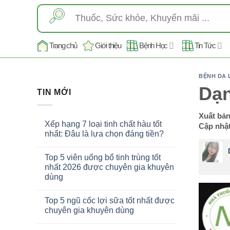
Skip
Tìm
to
kiếm:
content
Trang chủ
Giới thiệu
Bệnh Học
Tin Tức
BỆNH DA 
Dạn
TIN MỚI
Xuất bả
Xếp hạng 7 loại tinh chất hàu tốt
Cập nhật
nhất: Đâu là lựa chọn đáng tiền?
Top 5 viên uống bổ tinh trùng tốt
nhất 2026 được chuyên gia khuyên
dùng
Top 5 ngũ cốc lợi sữa tốt nhất được
chuyên gia khuyên dùng