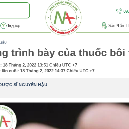
098
Trợ giúp
Sản Phẩm
LIỄU
g trình bày của thuốc bô
n:
18 Tháng 2, 2022 13:51 Chiều
UTC +7
 lần cuối:
18 Tháng 2, 2022 14:37 Chiều
UTC +7
DƯỢC SĨ NGUYỄN HẬU