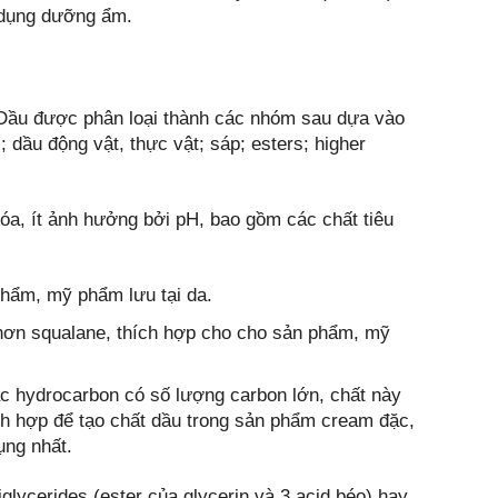
c dụng dưỡng ẩm.
 Dầu được phân loại thành các nhóm sau dựa vào
 dầu động vật, thực vật; sáp; esters; higher
óa, ít ảnh hưởng bởi pH, bao gồm các chất tiêu
phẩm, mỹ phẩm lưu tại da.
 hơn squalane, thích hợp cho cho sản phẩm, mỹ
c hydrocarbon có số lượng carbon lớn, chất này
ch hợp để tạo chất dầu trong sản phẩm cream đặc,
ụng nhất.
iglycerides (ester của glycerin và 3 acid béo) hay