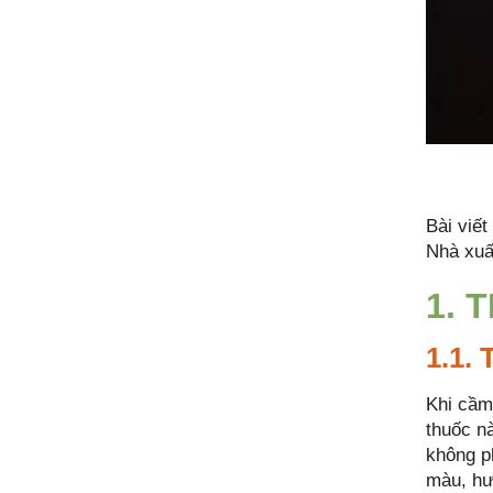
Bài viết
Nhà xuấ
1. 
1.1.
Khi cầm
thuốc n
không p
màu, hươ