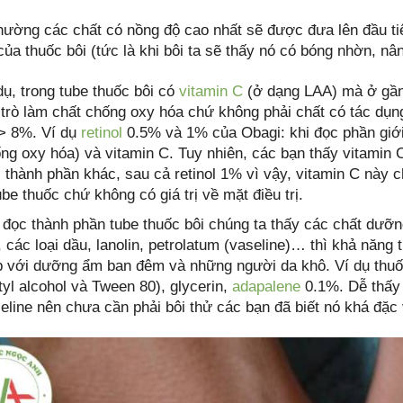
hường các chất có nồng độ cao nhất sẽ được đưa lên đầu tiê
 của thuốc bôi (tức là khi bôi ta sẽ thấy nó có bóng nhờn, nâ
dụ, trong tube thuốc bôi có
vitamin C
(ở dạng LAA) mà ở gần 
 trò làm chất chống oxy hóa chứ không phải chất có tác dụng 
> 8%. Ví dụ
retinol
0.5% và 1% của Obagi: khi đọc phần giới 
ng oxy hóa) và vitamin C. Tuy nhiên, các bạn thấy vitamin 
 thành phần khác, sau cả retinol 1% vì vậy, vitamin C này 
ube thuốc chứ không có giá trị về mặt điều trị.
 đọc thành phần tube thuốc bôi chúng ta thấy các chất dưỡ
, các loại dầu, lanolin, petrolatum (vaseline)… thì khả năng
 với dưỡng ẩm ban đêm và những người da khô. Ví dụ thuốc
tyl alcohol và Tween 80), glycerin,
adapalene
0.1%. Dễ thấy 
eline nên chưa cần phải bôi thử các bạn đã biết nó khá đặc 