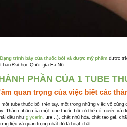
Dạng trình bày của thuốc bôi và dược mỹ phẩm
được trí
t bản Đại học Quốc gia Hà Nội.
THÀNH PHẦN CỦA 1 TUBE TH
 Tầm quan trọng của việc biết các th
 một tube thuốc bôi trên tay, một trong những việc vô cùng 
ày. Thành phần của một tube thuốc bôi có thể có: nước và 
hải dầu như
glycerin
, ure…), chất nhũ hóa, chất tạo gel, chấ
ng liệu và quan trọng nhất đó là hoạt chất.