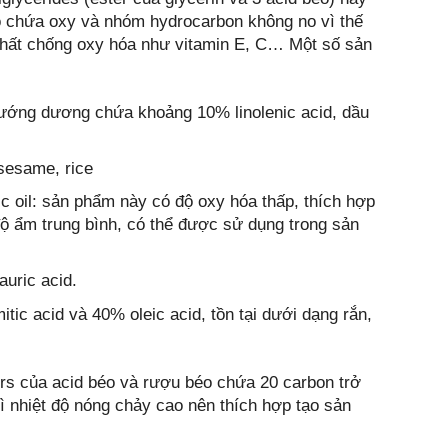
 chứa oxy và nhóm hydrocarbon không no vì thế
 chất chống oxy hóa như vitamin E, C… Một số sản
 hướng dương chứa khoảng 10% linolenic acid, dầu
, sesame, rice
sic oil: sản phẩm này có độ oxy hóa thấp, thích hợp
ộ ẩm trung bình, có thể được sử dụng trong sản
auric acid.
itic acid và 40% oleic acid, tồn tại dưới dạng rắn,
ers của acid béo và rượu béo chứa 20 carbon trở
 Vì nhiệt độ nóng chảy cao nên thích hợp tạo sản