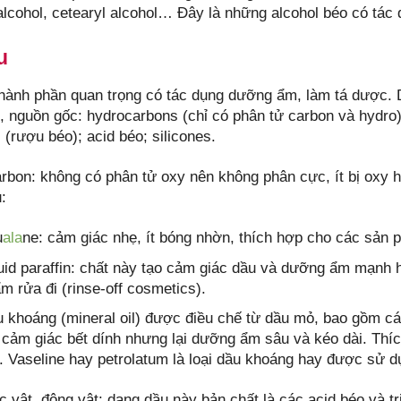
 alcohol, cetearyl alcohol… Đây là những alcohol béo có tá
u
thành phần quan trọng có tác dụng dưỡng ẩm, làm tá dược.
, nguồn gốc: hydrocarbons (chỉ có phân tử carbon và hydro);
 (rượu béo); acid béo; silicones.
rbon: không có phân tử oxy nên không phân cực, ít bị oxy h
:
u
ala
ne: cảm giác nhẹ, ít bóng nhờn, thích hợp cho các sản 
uid paraffin: chất này tạo cảm giác dầu và dưỡng ẩm mạnh
m rửa đi (rinse-off cosmetics).
 khoáng (mineral oil) được điều chế từ dầu mỏ, bao gồm cá
 cảm giác bết dính nhưng lại dưỡng ẩm sâu và kéo dài. Thí
 Vaseline hay petrolatum là loại dầu khoáng hay được sử d
 vật, động vật: dạng dầu này bản chất là các acid béo và tr