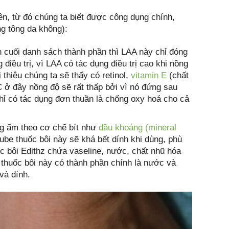
n, từ đó chúng ta biết được công dụng chính,
ng tông da không):
cuối danh sách thành phần thì LAA này chỉ đóng
điều trị, vì LAA có tác dụng điều trị cao khi nồng
thiệu chúng ta sẽ thấy có retinol,
vitamin E
(chất
C ở đây nồng độ sẽ rất thấp bởi vì nó đứng sau
chỉ có tác dụng đơn thuần là chống oxy hoá cho cả
ng ẩm theo cơ chế bít như
dầu khoáng (mineral
 tube thuốc bôi này sẽ khá bết dính khi dùng, phù
 bôi Edithz chứa vaseline, nước, chất nhũ hóa
thuốc bôi này có thành phần chính là nước và
và dính.