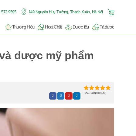
.572.9595
149 Nguyễn Huy Tưởng, Thanh Xuân, Hà Nội
Thương Hiệu
Hoạt Chất
Dược liệu
Tá dược
i và dược mỹ phẩm
5/5 - (1 BÌNH CHỌN)