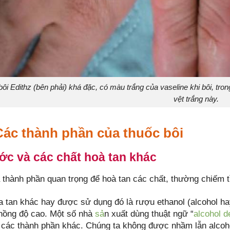
ôi Edithz (bên phải) khá đặc, có màu trắng của vaseline khi bôi, tron
vệt trắng này.
 Các thành phần của thuốc bôi
ớc và các chất hoà tan khác
 thành phần quan trọng để hoà tan các chất, thường chiếm tỉ
a tan khác hay được sử dụng đó là rượu ethanol (alcohol hay
nồng độ cao. Một số nhà
sả
n xuất dùng thuật ngữ “
alcohol d
i các thành phần khác. Chúng ta không được nhầm lẫn alcohol