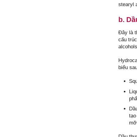
stearyl
b. Dầ
Đây là 
cấu trúc
alcohols
Hydroca
biểu sau
Sq
Liq
phẩ
Dầu
tạo
mỡ.
Dầu thực