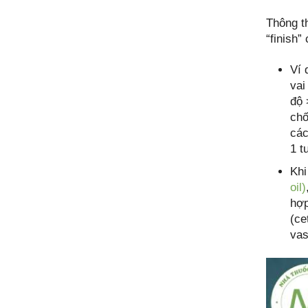
Thông t
“finish”
Ví 
vai
độ 
chố
các
1 t
Khi
oil)
hợp
(ce
vas