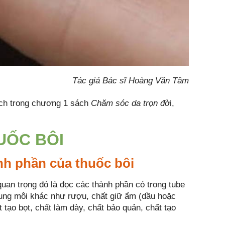
Tác giả Bác sĩ Hoàng Văn Tâm
ch trong chương 1 sách
Chăm sóc da trọn đờ
i,
UỐC BÔI
ành phần của thuốc bôi
quan trọng đó là đọc các thành phần có trong tube
dung môi khác như rượu, chất giữ ẩm (dầu hoặc
t tạo bọt, chất làm dày, chất bảo quản, chất tạo