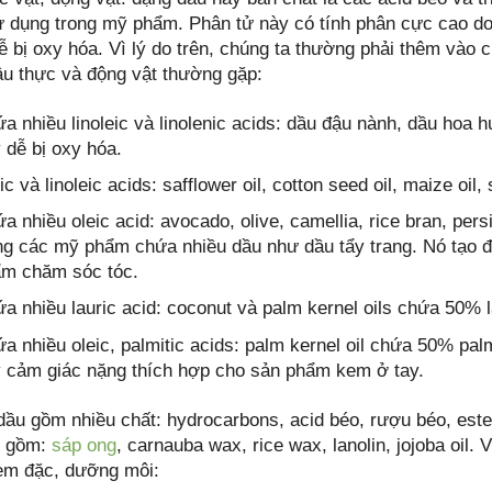
 dụng trong mỹ phẩm. Phân tử này có tính phân cực cao do
ễ bị oxy hóa. Vì lý do trên, chúng ta thường phải thêm vào
u thực và động vật thường gặp:
a nhiều linoleic và linolenic acids: dầu đậu nành, dầu hoa
 dễ bị oxy hóa.
ic và linoleic acids: safflower oil, cotton seed oil, maize oil
a nhiều oleic acid: avocado, olive, camellia, rice bran, per
ng các mỹ phẩm chứa nhiều dầu như dầu tẩy trang. Nó tạo đ
m chăm sóc tóc.
a nhiều lauric acid: coconut và palm kernel oils chứa 50% l
a nhiều oleic, palmitic acids: palm kernel oil chứa 50% palm
 cảm giác nặng thích hợp cho sản phẩm kem ở tay.
 dầu gồm nhiều chất: hydrocarbons, acid béo, rượu béo, est
o gồm:
sáp ong
, carnauba wax, rice wax, lanolin, jojoba oil.
m đặc, dưỡng môi: