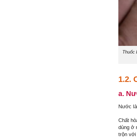
Thuốc b
1.2.
a. Nư
Nước là
Chất hò
dùng ở 
trộn vớ