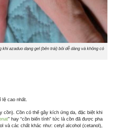
g khi azaduo dạng gel (bên trái) bôi dễ dàng và không có
 lệ cao nhất.
 cồn). Cồn có thể gây kích ứng da, đặc biệt khi
enat
” hay “cồn biến tính” tức là cồn đã được pha
 và các chất khác như: cetyl alcohol (cetanol),