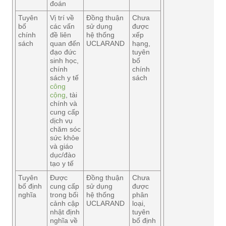
đoán
Tuyên
Vị trí về
Đồng thuận
Chưa
bố
các vấn
sử dụng
được
chính
đề liên
hệ thống
xếp
sách
quan đến
UCLARAND
hạng,
đạo đức
tuyên
sinh học,
bố
chính
chính
sách y tế
sách
công
cộng
, tài
chính và
cung cấp
dịch vụ
chăm sóc
sức khỏe
và giáo
dục/đào
tạo y tế
Tuyên
Được
Đồng thuận
Chưa
bố định
cung cấp
sử dụng
được
nghĩa
trong bối
hệ thống
phân
cảnh cập
UCLARAND
loại,
nhật định
tuyên
nghĩa về
bố định