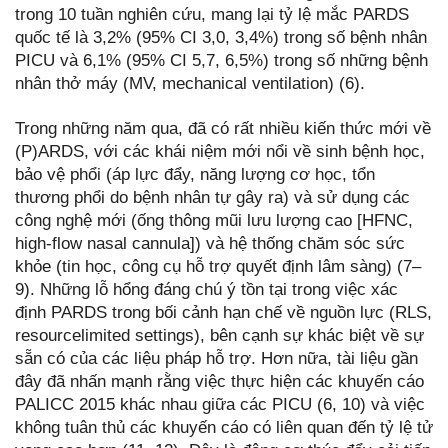
trong 10 tuần nghiên cứu, mang lại tỷ lệ mắc PARDS
quốc tế là 3,2% (95% CI 3,0, 3,4%) trong số bệnh nhân
PICU và 6,1% (95% CI 5,7, 6,5%) trong số những bệnh
nhân thở máy (MV, mechanical ventilation) (6).
Trong những năm qua, đã có rất nhiều kiến thức mới về
(P)ARDS, với các khái niệm mới nổi về sinh bệnh học,
bảo vệ phổi (áp lực đẩy, năng lượng cơ học, tổn
thương phổi do bệnh nhân tự gây ra) và sử dụng các
công nghệ mới (ống thông mũi lưu lượng cao [HFNC,
high-flow nasal cannula]) và hệ thống chăm sóc sức
khỏe (tin học, công cụ hỗ trợ quyết định lâm sàng) (7–
9). Những lỗ hổng đáng chú ý tồn tại trong việc xác
định PARDS trong bối cảnh hạn chế về nguồn lực (RLS,
resourcelimited settings), bên cạnh sự khác biệt về sự
sẵn có của các liệu pháp hỗ trợ. Hơn nữa, tài liệu gần
đây đã nhấn mạnh rằng việc thực hiện các khuyến cáo
PALICC 2015 khác nhau giữa các PICU (6, 10) và việc
không tuân thủ các khuyến cáo có liên quan đến tỷ lệ tử