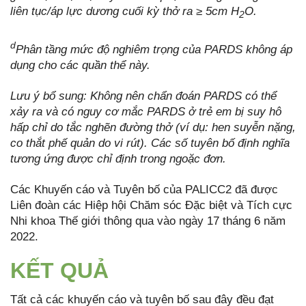
liên tục/áp lực dương cuối kỳ thở ra ≥ 5cm H
O.
2
d
Phân tầng mức độ nghiêm trọng của PARDS không áp
dụng cho các quần thể này.
Lưu ý bổ sung: Không nên chẩn đoán PARDS có thể
xảy ra và có nguy cơ mắc PARDS ở trẻ em bị suy hô
hấp chỉ do tắc nghẽn đường thở (ví dụ: hen suyễn nặng,
co thắt phế quản do vi rút). Các số tuyên bố định nghĩa
tương ứng được
chỉ định trong ngoặc đơn.
Các Khuyến cáo và Tuyên bố của PALICC2 đã được
Liên đoàn các Hiệp hội Chăm sóc Đặc biệt và Tích cực
Nhi khoa Thế giới thông qua vào ngày 17 tháng 6 năm
2022.
KẾT QUẢ
Tất cả các khuyến cáo và tuyên bố sau đây đều đạt