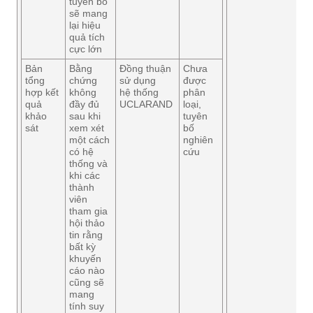
tuyên bố
sẽ mang
lại hiệu
quả tích
cực lớn
Bản
Bằng
Đồng thuận
Chưa
tổng
chứng
sử dụng
được
hợp kết
không
hệ thống
phân
quả
đầy đủ
UCLARAND
loại,
khảo
sau khi
tuyên
sát
xem xét
bố
một cách
nghiên
có hệ
cứu
thống và
khi các
thành
viên
tham gia
hội thảo
tin rằng
bất kỳ
khuyến
cáo nào
cũng sẽ
mang
tính suy