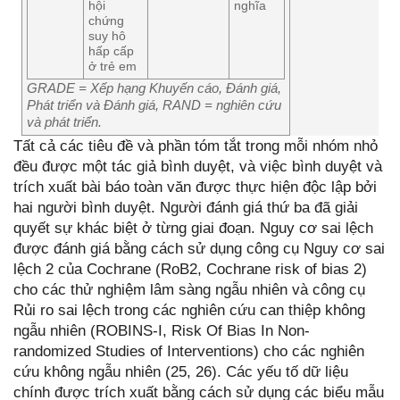
hội
nghĩa
chứng
suy hô
hấp cấp
ở trẻ em
GRADE = Xếp hạng Khuyến cáo, Đánh giá,
Phát triển và Đánh giá, RAND = nghiên cứu
và phát triển.
Tất cả các tiêu đề và phần tóm tắt trong mỗi nhóm nhỏ
đều được một tác giả bình duyệt, và việc bình duyệt và
trích xuất bài báo toàn văn được thực hiện độc lập bởi
hai người bình duyệt. Người đánh giá thứ ba đã giải
quyết sự khác biệt ở từng giai đoạn. Nguy cơ sai lệch
được đánh giá bằng cách sử dụng công cụ Nguy cơ sai
lệch 2 của Cochrane (RoB2, Cochrane risk of bias 2)
cho các thử nghiệm lâm sàng ngẫu nhiên và công cụ
Rủi ro sai lệch trong các nghiên cứu can thiệp không
ngẫu nhiên (ROBINS-I, Risk Of Bias In Non-
randomized Studies of Interventions) cho các nghiên
cứu không ngẫu nhiên (25, 26). Các yếu tố dữ liệu
chính được trích xuất bằng cách sử dụng các biểu mẫu