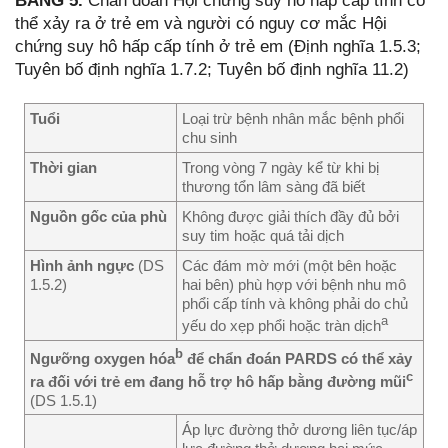
BẢNG 5.
Chẩn đoán Hội chứng suy hô hấp cấp tính có
thể xảy ra ở trẻ em và người có nguy cơ mắc Hội
chứng suy hô hấp cấp tính ở trẻ em (Định nghĩa 1.5.3;
Tuyên bố định nghĩa 1.7.2; Tuyên bố định nghĩa 11.2)
Tuổi
Loại trừ bệnh nhân mắc bệnh phổi
chu sinh
Thời gian
Trong vòng 7 ngày kể từ khi bị
thương tổn lâm sàng đã biết
Nguồn gốc của phù
Không được giải thích đầy đủ bởi
suy tim hoặc quá tải dịch
Hình ảnh ngực
(DS
Các đám mờ mới (một bên hoặc
1.5.2)
hai bên) phù hợp với bệnh nhu mô
phổi cấp tính và không phải do chủ
a
yếu do xẹp phổi hoặc tràn dịch
b
Ngưỡng oxygen hóa
để chẩn đoán PARDS có thể xảy
c
ra đối với trẻ em đang hỗ trợ hô hấp bằng đường mũi
(DS 1.5.1)
Áp lực đường thở dương liên tục/áp