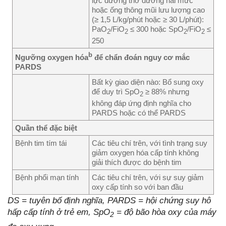
lực đường thở dương hai mức
hoặc ống thông mũi lưu lượng cao
(≥ 1,5 L/kg/phút hoặc ≥ 30 L/phút):
PaO
/FiO
≤ 300 hoặc SpO
/FiO
≤
2
2
2
2
250
b
Ngưỡng oxygen hóa
để chẩn đoán nguy cơ mắc
PARDS
Bất kỳ giao diện nào: Bổ sung oxy
để duy trì SpO
≥ 88% nhưng
2
không đáp ứng định nghĩa cho
PARDS hoặc có thể PARDS
Quần thể đặc biệt
Bệnh tim tím tái
Các tiêu chí trên, với tình trạng suy
giảm oxygen hóa cấp tính không
giải thích được do bệnh tim
Bệnh phổi mạn tính
Các tiêu chí trên, với sự suy giảm
oxy cấp tính so với ban đầu
DS = tuyên bố định nghĩa, PARDS = hội chứng suy hô
hấp cấp tính ở trẻ em, SpO
= độ bão hòa oxy của máy
2