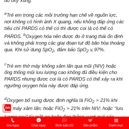
đo oxy xung.
a
Trẻ em trong các môi trường hạn chế về nguồn lực,
nơi không có hình ảnh X quang, nếu không đáp ứng các
tiêu chí PARDS có thể có thì được coi là có thể có
b
PARDS.
Oxygen hóa nên được đo ở trạng thái ổn định
và không phải trong các giai đoạn tụt độ bão hòa thoáng
qua. Khi sử dụng SpO
, đảm bảo SpO
≤ 97%.
2
2
c
Trẻ em thở máy không xâm lấn qua mũi (NIV) hoặc
ống thông mũi lưu lượng cao không đủ điều kiện cho
PARDS nhưng được coi là có PARDS có thể xảy ra khi
ngưỡng oxygen hóa này được đáp ứng.
d
Oxygen bổ sung được định nghĩa là FiO
> 21% khi
2
thở máy xâm lấn; hoặc FiO
> 21% trên NIV; hoặc “lưu
2
lượng oxy” từ mặt nạ hoặc ống thông vượt quá các
ngưỡng cụ thể theo độ tuổi này: ≥ 2 L/phút (tuổi < 1
Gọi ngay
Chat ngay
Bình luận (0)
Sản phẩm
Danh mục