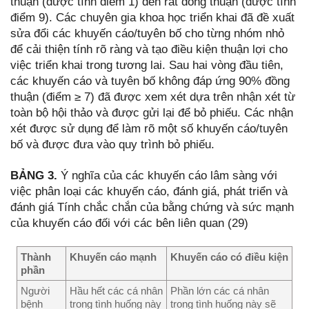
thuận (được tính điểm 1) đến rất đồng thuận (được tính
điểm 9). Các chuyên gia khoa học triển khai đã đề xuất
sửa đổi các khuyến cáo/tuyên bố cho từng nhóm nhỏ
để cải thiện tính rõ ràng và tạo điều kiện thuận lợi cho
việc triển khai trong tương lai. Sau hai vòng đầu tiên,
các khuyến cáo và tuyên bố không đáp ứng 90% đồng
thuận (điểm ≥ 7) đã được xem xét dựa trên nhận xét từ
toàn bộ hội thảo và được gửi lại để bỏ phiếu. Các nhận
xét được sử dụng để làm rõ một số khuyến cáo/tuyên
bố và được đưa vào quy trình bỏ phiếu.
BẢNG 3.
Ý nghĩa của các khuyến cáo lâm sàng với
việc phân loại các khuyến cáo, đánh giá, phát triển và
đánh giá Tính chắc chắn của bằng chứng và sức mạnh
của khuyến cáo đối với các bên liên quan (29)
Thành
Khuyến cáo mạnh
Khuyến cáo có điều kiện
phần
Người
Hầu hết các cá nhân
Phần lớn các cá nhân
bệnh
trong tình huống này
trong tình huống này sẽ