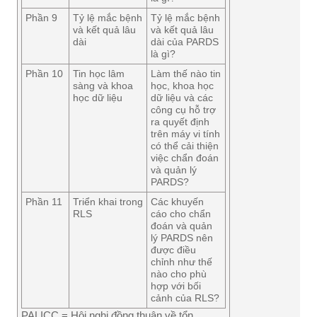
Phần 9
Tỷ lệ mắc bệnh
Tỷ lệ mắc bệnh
và kết quả lâu
và kết quả lâu
dài
dài của PARDS
là gì?
Phần 10
Tin học lâm
Làm thế nào tin
sàng và khoa
học, khoa học
học dữ liệu
dữ liệu và các
công cụ hỗ trợ
ra quyết định
trên máy vi tính
có thể cải thiện
việc chẩn đoán
và quản lý
PARDS?
Phần 11
Triển khai trong
Các khuyến
RLS
cáo cho chẩn
đoán và quản
lý PARDS nên
được điều
chỉnh như thế
nào cho phù
hợp với bối
cảnh của RLS?
PALICC = Hội nghị đồng thuận về tổn