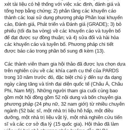
xét tài liệu có hệ thống với việc xác định, đánh giá và
tổng hợp bằng chứng; 2) phân tầng các khuyến cáo
thành các loại sử dụng phương pháp Phân loại khuyến
cáo, Đánh giá, Phát triển và Đánh giá (GRADE); 3) bỏ
phiếu (tối đa ba vòng) về các khuyến cáo và tuyên bố
để đạt được sự đồng thuận; và 4) sửa đổi và hài hòa
các khuyến cáo và tuyên bố. Phương pháp chi tiết
được báo cáo trong phần bổ sung đi kèm (13).
Các thành viên tham gia hội thảo đã được lựa chọn dựa
trên nghiên cứu về các khía cạnh cụ thể của PARDS
trong 10 năm trước đó, đặc biệt chú ý đến sự đa dạng
ngày càng tăng và tính đại diện quốc tế (Châu Á, Châu
Phi, Nam Mỹ). Những người tham gia cuối cùng bao
gồm một hội đồng gồm 52 nội dung và bốn chuyên gia
phương pháp (24 phụ nữ, 32 nam giới) từ nhiều chuyên
ngành (52 bác sĩ, một nhà trị liệu hô hấp, một điều
dưỡng, một nhà trị liệu vật lý, một nhà nghiên cứu tiến
sĩ và các cơ sở địa lý (15 quốc gia). Hội thảo đã làm