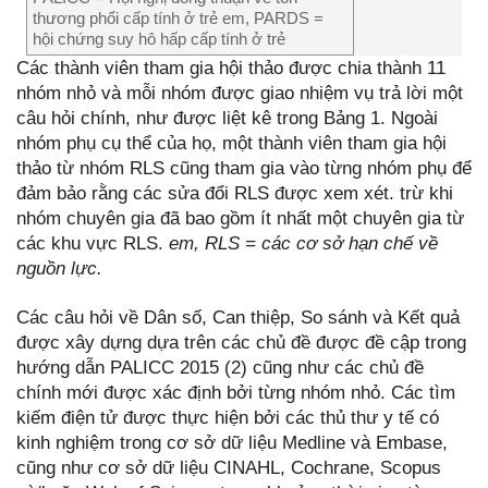
thương phổi cấp tính ở trẻ em, PARDS =
hội chứng suy hô hấp cấp tính ở trẻ
Các thành viên tham gia hội thảo được chia thành 11
nhóm nhỏ và mỗi nhóm được giao nhiệm vụ trả lời một
câu hỏi chính, như được liệt kê trong Bảng 1. Ngoài
nhóm phụ cụ thể của họ, một thành viên tham gia hội
thảo từ nhóm RLS cũng tham gia vào từng nhóm phụ để
đảm bảo rằng các sửa đổi RLS được xem xét. trừ khi
nhóm chuyên gia đã bao gồm ít nhất một chuyên gia từ
các khu vực RLS.
em, RLS = các cơ sở hạn chế về
nguồn lực.
Các câu hỏi về Dân số, Can thiệp, So sánh và Kết quả
được xây dựng dựa trên các chủ đề được đề cập trong
hướng dẫn PALICC 2015 (2) cũng như các chủ đề
chính mới được xác định bởi từng nhóm nhỏ. Các tìm
kiếm điện tử được thực hiện bởi các thủ thư y tế có
kinh nghiệm trong cơ sở dữ liệu Medline và Embase,
cũng như cơ sở dữ liệu CINAHL, Cochrane, Scopus