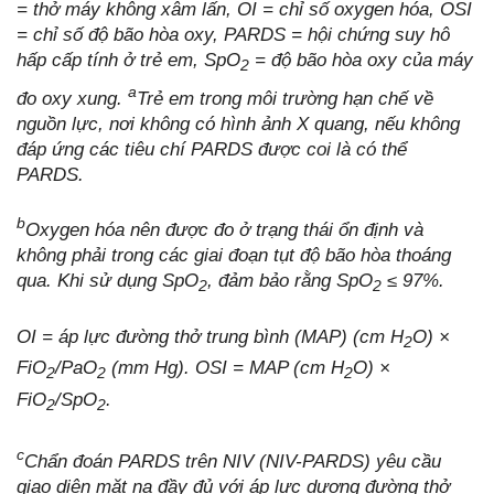
= thở máy không xâm lấn, OI = chỉ số oxygen hóa, OSI
= chỉ số độ bão hòa oxy, PARDS = hội chứng suy hô
hấp cấp tính ở trẻ em, SpO
= độ bão hòa oxy của máy
2
a
đo oxy xung.
Trẻ em trong môi trường hạn chế về
nguồn lực, nơi không có hình ảnh X quang, nếu không
đáp ứng các tiêu chí PARDS được coi là có thể
PARDS.
b
Oxygen hóa nên được đo ở trạng thái ổn định và
không phải trong các giai đoạn tụt độ bão hòa thoáng
qua. Khi sử dụng SpO
, đảm bảo rằng SpO
≤ 97%.
2
2
OI = áp lực đường thở trung bình (MAP) (cm H
O) ×
2
FiO
/PaO
(mm Hg). OSI = MAP (cm H
O) ×
2
2
2
FiO
/SpO
.
2
2
c
Chẩn đoán PARDS trên NIV (NIV-PARDS) yêu cầu
giao diện mặt nạ đầy đủ với áp lực dương đường thở