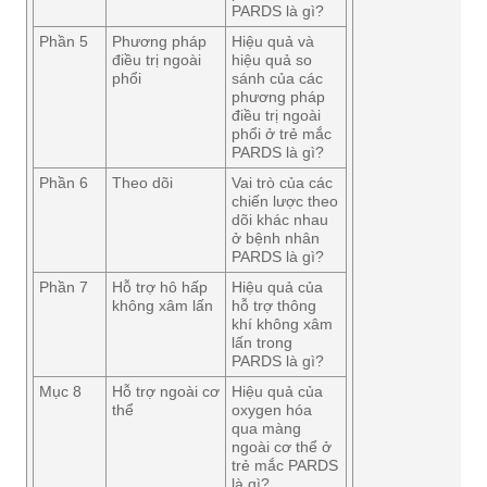
PARDS là gì?
Phần 5
Phương pháp
Hiệu quả và
điều trị ngoài
hiệu quả so
phổi
sánh của các
phương pháp
điều trị ngoài
phổi ở trẻ mắc
PARDS là gì?
Phần 6
Theo dõi
Vai trò của các
chiến lược theo
dõi khác nhau
ở bệnh nhân
PARDS là gì?
Phần 7
Hỗ trợ hô hấp
Hiệu quả của
không xâm lấn
hỗ trợ thông
khí không xâm
lấn trong
PARDS là gì?
Mục 8
Hỗ trợ ngoài cơ
Hiệu quả của
thể
oxygen hóa
qua màng
ngoài cơ thể ở
trẻ mắc PARDS
là gì?