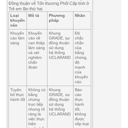
Đồng thuận về Tổn thương Phổi Cấp tính ở
Trẻ em lần thứ hai
Loại
Mô tả
Phương
Nhãn
khuyến
pháp
cáo
Khuyến
Khuyến
Khung
Độ
cáo lâm
cáo về
GRADE, sự
chắc
sàng
can thiệp
đồng thuận
chắn
lâm sàng
sử dụng
của
và xét
hệ thống
bằng
nghiệm
UCLARAND
chứng,
chẩn
độ
đoán
mạnh
của
khuyến
cáo
Tuyên
Không có
Khung
Báo
bố thực
bằng
GRADE, sự
cáo
hành tốt
chứng
đồng thuận
thực
trực tiếp
sử dụng
hành
nhưng rõ
hệ thống
tốt,
ràng là
UCLARAND
không
việc thực
được
hiện
xếp loại