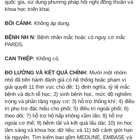
quốc gia, sử dụng phương pháp hội nghị đồng thuận và
khoa học triển khai.
BỐI CẢNH:
Không áp dụng.
BỆNH NH N:
Bệnh nhân mắc hoặc có nguy cơ mắc
PARDS.
CAN THIỆP:
Không có.
ĐO LƯỜNG VÀ KẾT QUẢ CHÍNH:
Mười một nhóm
nhỏ đã tiến hành đánh giá có hệ thống hoặc phạm vi
giải quyết 11 lĩnh vực chủ đề: 1) định nghĩa, tỷ lệ mắc
bệnh và dịch tễ học; 2) sinh bệnh học, mức độ nghiêm
trọng và phân tầng nguy cơ; 3) hỗ trợ thông khí; 4) điều
trị phụ trợ đặc hiệu cho phổi; 5) điều trị ngoài phổi; 6)
theo dõi; 7) hỗ trợ hô hấp không xâm lấn; 8) hỗ trợ
ngoài cơ thể; 9) bệnh tật và kết quả lâu dài; 10) tin học
lâm sàng và khoa học dữ liệu; và 11) bối cảnh giới hạn
tài nguyên. Tìm kiếm bao gồm MEDLINE, EMBASE và