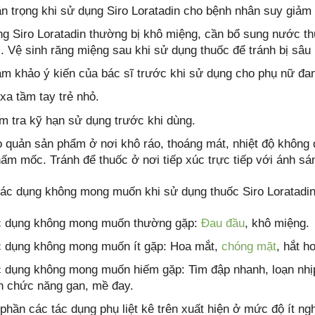
n trọng khi sử dụng Siro Loratadin cho bệnh nhân suy giảm
g Siro Loratadin thường bị khô miệng, cần bổ sung nước th
i. Vệ sinh răng miệng sau khi sử dụng thuốc để tránh bị sâu 
m khảo ý kiến của bác sĩ trước khi sử dụng cho phụ nữ đan
xa tầm tay trẻ nhỏ.
m tra kỹ hạn sử dụng trước khi dùng.
 quản sản phẩm ở nơi khô ráo, thoáng mát, nhiệt độ không
nấm mốc. Tránh để thuốc ở nơi tiếp xúc trực tiếp với ánh sán
tác dụng không mong muốn khi sử dụng thuốc Siro Loratadin
 dụng không mong muốn thường gặp:
Đau đầu
, khô miệng.
 dụng không mong muốn ít gặp: Hoa mắt,
chóng mặt
, hắt h
 dụng không mong muốn hiếm gặp: Tim đập nhanh, loạn nhịp
n chức năng gan, mề đay.
phần các tác dụng phụ liệt kê trên xuất hiện ở mức độ ít n