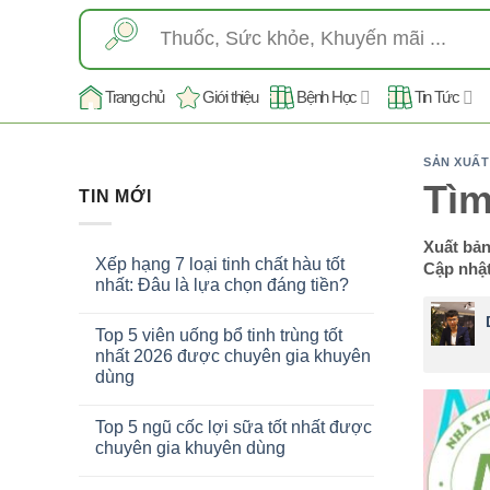
Skip
Tìm
to
kiếm:
content
Trang chủ
Giới thiệu
Bệnh Học
Tin Tức
SẢN XUẤ
Tìm
TIN MỚI
Xuất bả
Xếp hạng 7 loại tinh chất hàu tốt
Cập nhật
nhất: Đâu là lựa chọn đáng tiền?
Top 5 viên uống bổ tinh trùng tốt
nhất 2026 được chuyên gia khuyên
dùng
Top 5 ngũ cốc lợi sữa tốt nhất được
chuyên gia khuyên dùng