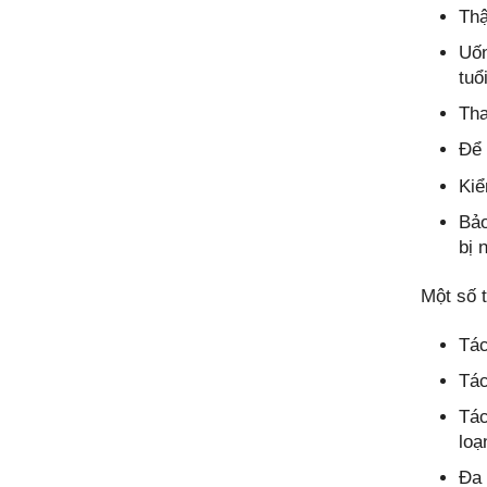
Thậ
Uốn
tuổ
Tha
Để 
Kiể
Bảo
bị 
Một số 
Tác
Tác
Tác
loạ
Đa 