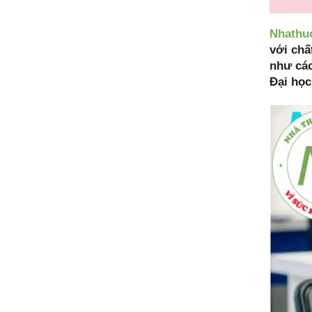
Nhathu
với chấ
như cá
Đại họ