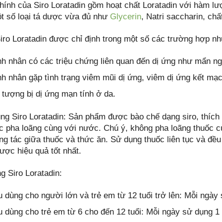
hính của Siro Loratadin gồm hoạt chất Loratadin với hàm l
t số loại tá dược vừa đủ như
Glycerin
, Natri saccharin, ch
iro Loratadin được chỉ định trong một số các trường hợp nh
h nhân có các triệu chứng liên quan đến dị ứng như mẩn ng
h nhân gặp tình trạng viêm mũi dị ứng, viêm dị ứng kết mạc
 tượng bị dị ứng mạn tính ở da.
ng Siro Loratadin: Sản phẩm được bào chế dạng siro, thích
ặc pha loãng cùng với nước. Chú ý, không pha loãng thuốc c
ng tác giữa thuốc và thức ăn. Sử dụng thuốc liên tục và đề
ược hiệu quả tốt nhất.
g Siro Loratadin:
u dùng cho người lớn và trẻ em từ 12 tuổi trở lên: Mỗi ngày
u dùng cho trẻ em từ 6 cho đến 12 tuổi: Mỗi ngày sử dụng 1 