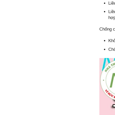
Liề
Liề
hợp
Chống c
Khô
Chố