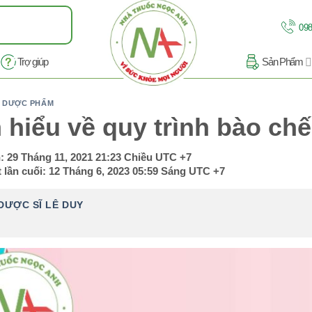
098
Trợ giúp
Sản Phẩm
T DƯỢC PHẨM
 hiểu về quy trình bào chế
n:
29 Tháng 11, 2021 21:23 Chiều
UTC +7
 lần cuối:
12 Tháng 6, 2023 05:59 Sáng
UTC +7
DƯỢC SĨ LÊ DUY