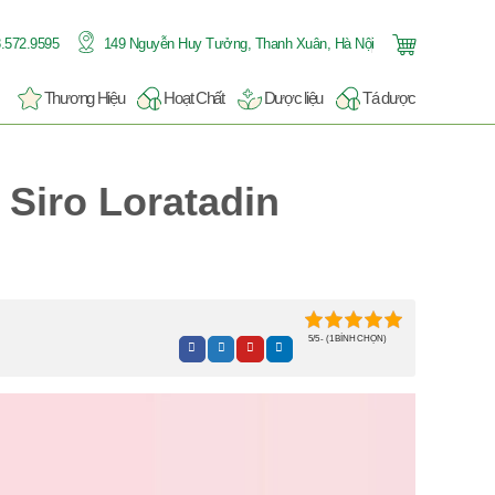
.572.9595
149 Nguyễn Huy Tưởng, Thanh Xuân, Hà Nội
Thương Hiệu
Hoạt Chất
Dược liệu
Tá dược
 Siro Loratadin
5/5 - (1 BÌNH CHỌN)