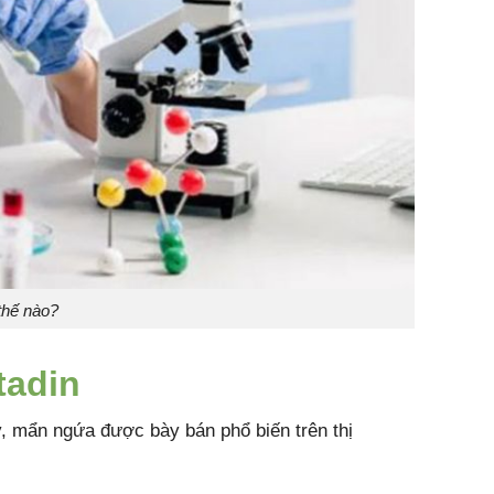
thế nào?
tadin
ay, mẩn ngứa được bày bán phổ biến trên thị