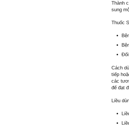
Thành c
sung mộ
Thuốc S
Bện
Bện
Đối
Cách dù
tiếp ho
các tươ
để đạt đ
Liều dùn
Liề
Liề