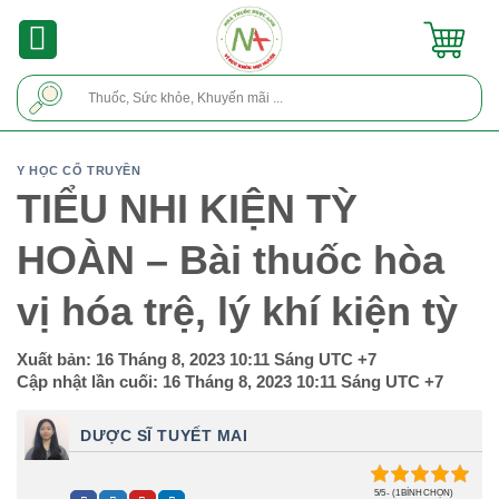
Skip
to
content
Tìm
kiếm:
Y HỌC CỔ TRUYỀN
TIỂU NHI KIỆN TỲ
HOÀN – Bài thuốc hòa
vị hóa trệ, lý khí kiện tỳ
Xuất bản:
16 Tháng 8, 2023 10:11 Sáng
UTC +7
Cập nhật lần cuối:
16 Tháng 8, 2023 10:11 Sáng
UTC +7
DƯỢC SĨ TUYẾT MAI
5/5 - (1 BÌNH CHỌN)