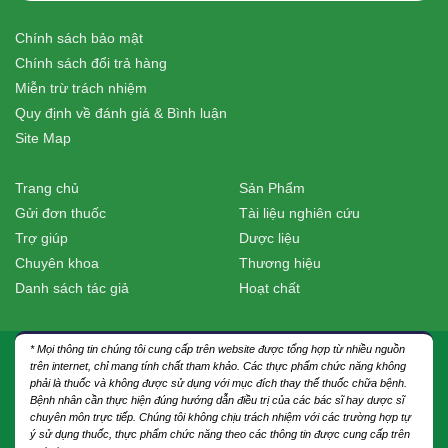
Chính sách bảo mật
Chính sách đổi trả hàng
Miễn trừ trách nhiệm
Quy định về đánh giá & Bình luận
Site Map
Trang chủ
Sản Phẩm
Gửi đơn thuốc
Tài liệu nghiên cứu
Trợ giúp
Dược liệu
Chuyên khoa
Thương hiệu
Danh sách tác giả
Hoạt chất
* Mọi thông tin chúng tôi cung cấp trên website được tổng hợp từ nhiều nguồn
trên internet, chỉ mang tính chất tham khảo. Các thực phẩm chức năng không
phải là thuốc và không được sử dụng với mục đích thay thế thuốc chữa bệnh.
Bệnh nhân cần thực hiện đúng hướng dẫn điều trị của các bác sĩ hay dược sĩ
chuyên môn trực tiếp. Chúng tôi không chịu trách nhiệm với các trường hợp tự
ý sử dụng thuốc, thực phẩm chức năng theo các thông tin được cung cấp trên