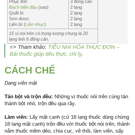
Phục linh
3 đồng cân
Bạch biển đậu
(sao)
2 lạng
Quất bì
2 lạng
Sơn dược
2 lạng
Liên tử (
Liên nhục
)
2 lạng
15 vị nói trên có trọng lượng chung là 20
lạng linh 6 đồng cân.
=> Tham khảo:
TIỂU NHI HÓA THỰC ĐƠN –
Bài thuốc giúp tiêu thực, chỉ lỵ
.
CÁCH CHẾ
Dạng viên mật
Tán bột và trộn đ
ề
u:
Những vị thuốc nói trên cùng tán
thành bột nhỏ, trộn đều qua rây.
L
à
m viên:
Lấy mật canh (cứ 16 lạng thuốc dùng chừng
18 lạng mật canh) trộn đều với thuốc bột nói trên, thành
nắm thuốc mềm dẻo, chia cục, vê thỏi, làm viên, sấy