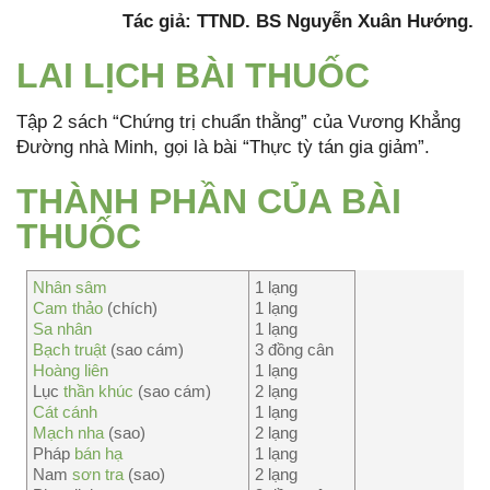
Tác giả: TTND. BS Nguyễn Xuân Hướng.
LAI LỊCH BÀI THUỐC
Tập 2 sách “Chứng trị chuẩn thằng” của Vương Khẳng
Đường nhà Minh, gọi là bài “Thực tỳ tán gia giảm”.
THÀNH PHẦN CỦA BÀI
THUỐC
Nhân sâm
1 lạng
Cam thảo
(chích)
1 lạng
Sa nhân
1 lạng
Bạch truật
(sao cám)
3 đồng cân
Hoàng liên
1 lạng
Lục
thần khúc
(sao cám)
2 lạng
Cát cánh
1 lạng
Mạch nha
(sao)
2 lạng
Pháp
bán hạ
1 lạng
Nam
sơn tra
(sao)
2 lạng