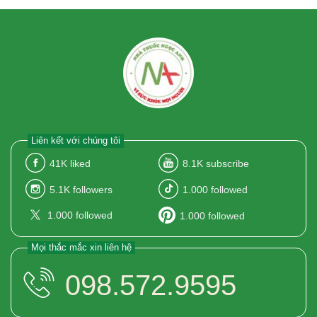
Liên kết với chúng tôi
41K
liked
8.1K
subscribe
5.1K
followers
1.000
followed
1.000
followed
1.000
followed
Mọi thắc mắc xin liên hệ
098.572.9595