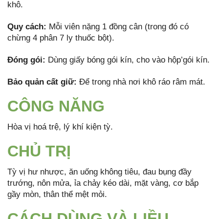
khô.
Quy
cách:
Mỗi viên nặng 1 đồng cân (trong đó có
chừng 4 phân 7 ly thuốc bột).
Đóng gói:
Dùng giấy bóng gói kín, cho vào hộp’gói kín.
Bảo quản cất giữ:
Để trong nhà nơi khô ráo râm mát.
CÔNG NĂNG
Hòa vị hoá trệ, lý khí kiện tỳ.
CHỦ TRỊ
Tỳ vị hư nhược, ăn uống không tiêu, đau bụng đầy
trướng, nôn mửa, ỉa chảy kéo dài, mặt vàng, cơ bắp
gầy mòn, thân thể mệt mỏi.
CÁCH DÙNG VÀ LIỀU