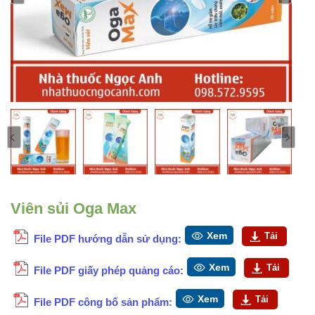
Viên sủi Oga Max
Xem
Tải
File PDF hướng dẫn sử dụng:
Xem
Tải
File PDF giấy phép quảng cáo:
Xem
Tải
File PDF công bố sản phẩm: