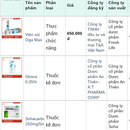
Tên sản
Phân
Công ty
Công ty
Giá
phẩm
loại
đăng ký
sản xuất
Công ty
Công ty
Thực
cổ phần
TNHH
dược
phẩm
650.000
Viên sủi
đầu tư và
phẩm
đ
Oga Max
thương
chức
Fresh
mại T&A
Life
năng
Việt Nam
Công ty
Công ty
cổ phần
cổ phần
Dược
Thuốc
Dược
Otrera
phẩm An
phẩm An
0,05%
Thiên -
kê đơn
Thiên
A.T
PHARMA
CORP
Công ty
cổ phần
Dược
Thuốc
Sohacarbo
phẩm
250mg/5ml
kê đơn
Soha