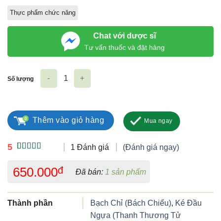
Thực phẩm chức năng
Chat với dược sĩ
Tư vấn thuốc và đặt hàng
Số lượng
Viên sủi Oga Max số lượng
Thêm vào giỏ hàng
Mua ngay
5
1 Đánh giá
(Đánh giá ngay)
5.00
1
trên 5
dựa trên
650.000
đ
Đã bán:
1 sản phẩm
đánh giá
Thành phần
Bạch Chỉ (Bách Chiểu)
,
Ké Đầu
Ngựa (Thanh Thương Tử