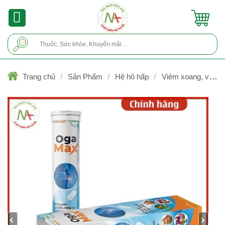
Skip
to
content
Tìm
kiếm:
/
/
/
Trang chủ
Sản Phẩm
Hệ hô hấp
Viêm xoang, viêm
mũi
1/8