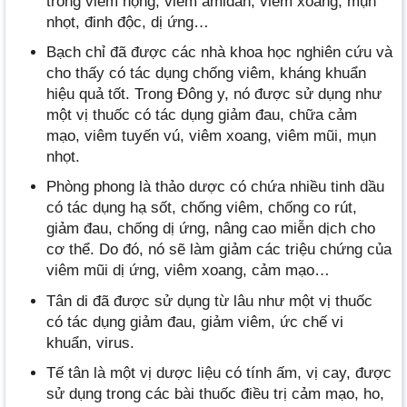
trong viêm họng, viêm amidan, viêm xoang, mụn
nhọt, đinh độc, dị ứng…
Bạch chỉ đã được các nhà khoa học nghiên cứu và
cho thấy có tác dụng chống viêm, kháng khuẩn
hiệu quả tốt. Trong Đông y, nó được sử dụng như
một vị thuốc có tác dụng giảm đau, chữa cảm
mạo, viêm tuyến vú, viêm xoang, viêm mũi, mụn
nhọt.
Phòng phong là thảo dược có chứa nhiều tinh dầu
có tác dụng hạ sốt, chống viêm, chống co rút,
giảm đau, chống dị ứng, nâng cao miễn dịch cho
cơ thể. Do đó, nó sẽ làm giảm các triệu chứng của
viêm mũi dị ứng, viêm xoang, cảm mạo…
Tân di đã được sử dụng từ lâu như một vị thuốc
có tác dụng giảm đau, giảm viêm, ức chế vi
khuẩn, virus.
Tế tân là một vị dược liệu có tính ấm, vị cay, được
sử dụng trong các bài thuốc điều trị cảm mạo, ho,