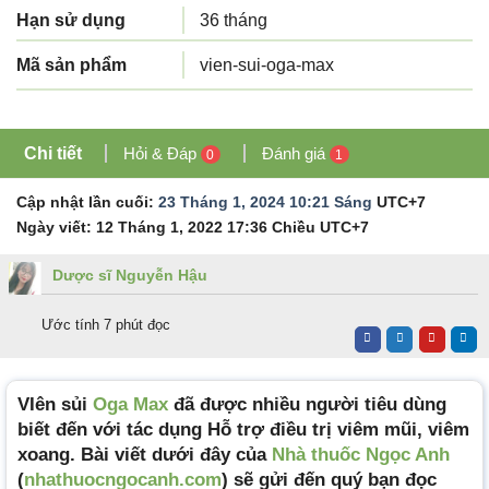
Hạn sử dụng
36 tháng
Mã sản phẩm
vien-sui-oga-max
Chi tiết
Hỏi & Đáp
Đánh giá
0
1
Cập nhật lần cuối:
23 Tháng 1, 2024 10:21 Sáng
UTC+7
Ngày viết:
12 Tháng 1, 2022 17:36 Chiều
UTC+7
Dược sĩ Nguyễn Hậu
Ước tính 7 phút đọc
VIên sủi
Oga Max
đã được nhiều người tiêu dùng
biết đến với tác dụng Hỗ trợ điều trị viêm mũi, viêm
xoang. Bài viết dưới đây của
Nhà thuốc Ngọc Anh
(
nhathuocngocanh.com
) sẽ gửi đến quý bạn đọc