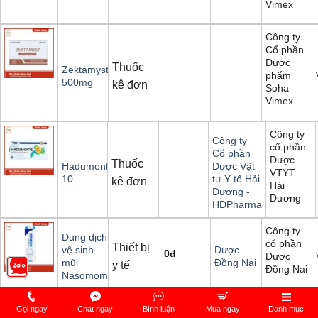
Vimex
Công ty
Cổ phần
Dược
Thuốc
Zektamyst
phẩm
500mg
kê đơn
Soha
Vimex
Công ty
Công ty
cổ phần
Cổ phần
Dược
Thuốc
Hadumonte
Dược Vật
VTYT
10
tư Y tế Hải
kê đơn
Hải
Dương -
Dương
HDPharma
Công ty
Dung dịch
cổ phần
Thiết bị
vệ sinh
Dược
0
đ
Dược
mũi
Đồng Nai
y tế
Đồng Nai
Nasomom
Gọi ngay
Chat ngay
Bình luận
Mua ngay
Danh mục