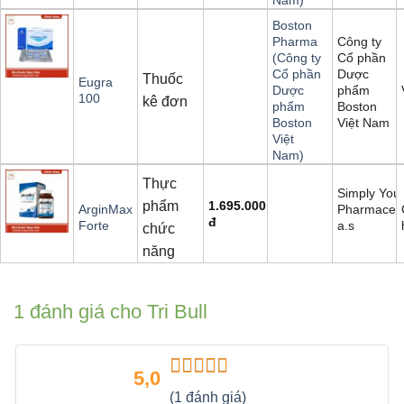
Boston
Công ty
Pharma
Cổ phần
(Công ty
Dược
Cổ phần
Thuốc
Eugra
phẩm
Dược
100
kê đơn
Boston
phẩm
Việt Nam
Boston
Việt
Nam)
Thực
Simply You
phẩm
1.695.000
Pharmaceut
ArginMax
đ
a.s
Forte
chức
năng
1 đánh giá cho
Tri Bull
5,0
Được xếp
(1 đánh giá)