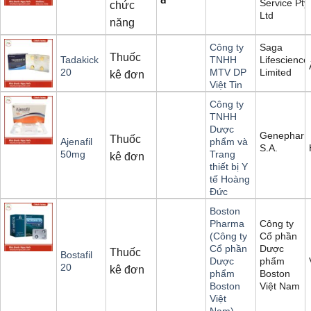
Service Pty
chức
Ltd
năng
Saga
Công ty
Thuốc
Lifescience
Tadakick
TNHH
Limited
20
MTV DP
kê đơn
Việt Tin
Công ty
TNHH
Dược
Genephar
Thuốc
Ajenafil
phẩm và
S.A.
50mg
Trang
kê đơn
thiết bị Y
tế Hoàng
Đức
Boston
Công ty
Pharma
Cổ phần
(Công ty
Dược
Cổ phần
Thuốc
Bostafil
phẩm
Dược
20
kê đơn
Boston
phẩm
Việt Nam
Boston
Việt
Nam)