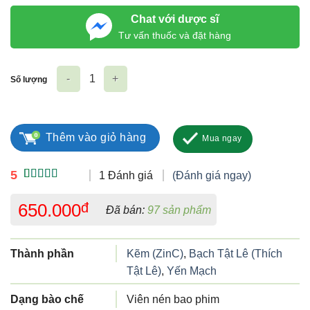
Chat với dược sĩ
Tư vấn thuốc và đặt hàng
Số lượng
Tri Bull số lượng
Thêm vào giỏ hàng
Mua ngay
5
1 Đánh giá
(Đánh giá ngay)
5.00
1
trên 5
dựa trên
650.000
đ
Đã bán:
97 sản phẩm
đánh giá
Thành phần
Kẽm (ZinC)
,
Bạch Tật Lê (Thích
Tật Lê)
,
Yến Mạch
Dạng bào chế
Viên nén bao phim