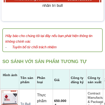
nhãn tri bull
Hãy báo cho chúng tôi tại đây nếu bạn phát hiện thông tin
không chính xác
Tuyên bố từ chối trách nhiệm
-
SO SÁNH VỚI SẢN PHẨM TƯƠNG TỰ
Hình ảnh
Tên sản
Phân
Công ty
Công ty
Giá
phẩm
loại
đăng ký
sản xuất
Contract
Thực
Manufactur
phẩm
650.000
& Packagin
Tri Bull
đ