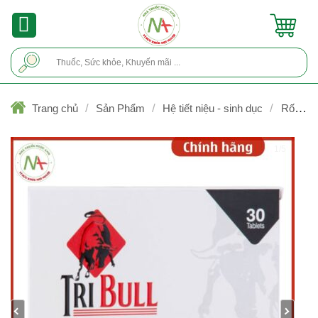
Skip
to
content
Tìm
kiếm:
/
/
/
Trang chủ
Sản Phẩm
Hệ tiết niệu - sinh dục
Rối loạ
cương dương và rối loạn xuất tinh
1/5