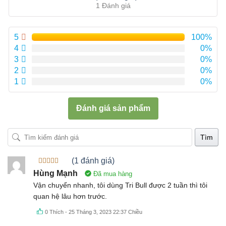
hạng
5.00
5
1 Đánh giá
sao
5
100%
4
0%
3
0%
2
0%
1
0%
Đánh giá sản phẩm
Tìm
(1 đánh giá)
Được xếp
Hùng Mạnh
Đã mua hàng
hạng
5
5
sao
Vận chuyển nhanh, tôi dùng Tri Bull được 2 tuần thì tôi
quan hệ lâu hơn trước.
0
Thích
-
25 Tháng 3, 2023 22:37 Chiều