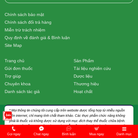
Chính sách bảo mật
Chính sách đổi trả hàng
Miễn trừ trách nhiệm
Quy định về đánh giá & Bình luận
Site Map
Trang chủ
Sản Phẩm
Gửi đơn thuốc
Tài liệu nghiên cứu
Trợ giúp
Dược liệu
Chuyên khoa
Thương hiệu
Danh sách tác giả
Hoạt chất
* Mọi thông tin chúng tôi cung cấp trên website được tổng hợp từ nhiều nguồn
trên internet, chỉ mang tính chất tham khảo. Các thực phẩm chức năng không
phải là thuốc và không được sử dụng với mục đích thay thế thuốc chữa bệnh.
Bệnh nhân cần thực hiện đúng hướng dẫn điều trị của các bác sĩ hay dược sĩ
chuyên môn trực tiếp. Chúng tôi không chịu trách nhiệm với các trường hợp tự
Gọi ngay
Chat ngay
Bình luận
Mua ngay
Danh mục
ý sử dụng thuốc, thực phẩm chức năng theo các thông tin được cung cấp trên