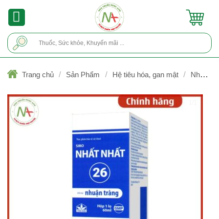
Skip
to
content
Tìm
kiếm:
/
/
/
Trang chủ
Sản Phẩm
Hệ tiêu hóa, gan mật
Nhuận
tràng, thuốc xổ
1/1