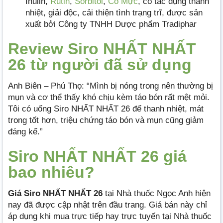
Inulin,
Rutin
,
Sorbitol
,
Cỏ Mực
, có tác dụng thanh
nhiệt, giải độc, cải thiện tình trạng trĩ, được sản
xuất bởi Công ty TNHH Dược phẩm Tradiphar
Review Siro NHẤT NHẤT
26 từ người đã sử dụng
Anh Biên – Phú Thọ: “Mình bị nóng trong nên thường bị
mụn và cơ thể thấy khó chịu kèm táo bón rất mệt mỏi.
Tôi có uống Siro NHẤT NHẤT 26 để thanh nhiệt, mát
trong tốt hơn, triệu chứng táo bón và mụn cũng giảm
đáng kể.”
Siro NHẤT NHẤT 26 giá
bao nhiêu?
Giá Siro NHẤT NHẤT 26
tại Nhà thuốc Ngọc Anh hiện
nay đã được cập nhật trên đầu trang. Giá bán này chỉ
áp dụng khi mua trực tiếp hay trực tuyến tại Nhà thuốc