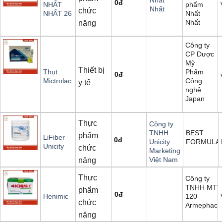
Nhất
0
đ
phẩm
NHẤT
Nhất
chức
Nhất
NHẤT 26
Nhất
năng
Công ty
CP Dược
Mỹ
Thiết bị
Phẩm
Thụt
0
đ
Công
Mictrolac
y tế
nghệ
Japan
Thực
Công ty
BEST
TNHH
phẩm
LiFiber
0
đ
FORMULA
Unicity
Unicity
chức
Marketing
Việt Nam
năng
Thực
Công ty
TNHH MTV
phẩm
0
đ
120
Henimic
chức
Armephaco
năng