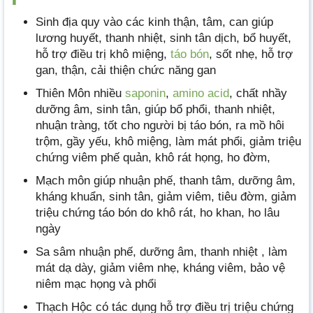
Sinh địa quy vào các kinh thận, tâm, can giúp
lương huyết, thanh nhiệt, sinh tân dịch, bổ huyết,
hỗ trợ điều trị khô miệng,
táo bón
, sốt nhẹ, hỗ trợ
gan, thận, cải thiện chức năng gan
Thiên Môn nhiều
saponin
,
amino acid
, chất nhầy
dưỡng âm, sinh tân, giúp bổ phổi, thanh nhiệt,
nhuận tràng, tốt cho người bị táo bón, ra mồ hôi
trộm, gầy yếu, khô miệng, làm mát phổi, giảm triệu
chứng viêm phế quản, khô rát họng, ho đờm,
Mạch môn giúp nhuận phế, thanh tâm, dưỡng âm,
kháng khuẩn, sinh tân, giảm viêm, tiêu đờm, giảm
triệu chứng táo bón do khô rát, ho khan, ho lâu
ngày
Sa sâm nhuận phế, dưỡng âm, thanh nhiệt , làm
mát dạ dày, giảm viêm nhẹ, kháng viêm, bảo vệ
niêm mạc họng và phổi
Thạch Hộc có tác dụng hỗ trợ điều trị triệu chứng