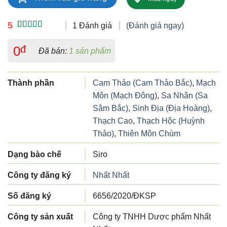
5
1 Đánh giá
(Đánh giá ngay)
5.00
1
trên 5
dựa trên
0
đ
Đã bán:
1 sản phẩm
đánh giá
Thành phần
Cam Thảo (Cam Thảo Bắc)
,
Mạch
Môn (Mạch Đông)
,
Sa Nhân (Sa
Sâm Bắc)
,
Sinh Địa (Địa Hoàng)
,
Thạch Cao
,
Thạch Hộc (Huỳnh
Thảo)
,
Thiên Môn Chùm
Dạng bào chế
Siro
Công ty đăng ký
Nhất Nhất
Số đăng ký
6656/2020/ĐKSP
Công ty sản xuất
Công ty TNHH Dược phẩm Nhất