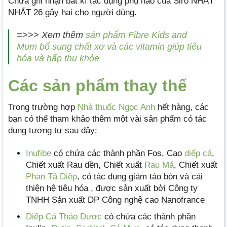
Chưa ghi nhận bất kì tác dụng phụ nào của Siro NHẤT
NHẤT 26 gây hại cho người dùng.
=>>> Xem thêm
sản phẩm Fibre Kids and
Mum bổ sung chất xơ và các vitamin giúp tiêu
hóa và hấp thu khỏe
Các sản phẩm thay thế
Trong trường hợp
Nhà thuốc Ngọc Anh
hết hàng, các
bạn có thể tham khảo thêm một vài sản phẩm có tác
dụng tương tự sau đây:
Inufibe
có chứa các thành phần Fos, Cao
diếp cá
,
Chiết xuất Rau dền, Chiết xuất
Rau Má
, Chiết xuất
Phan Tả Diệp
, có tác dụng giảm táo bón và cải
thiện hệ tiêu hóa , được sản xuất bởi Công ty
TNHH Sản xuất DP Công nghệ cao Nanofrance
Diếp Cá Thảo Dược
có chứa các thành phần