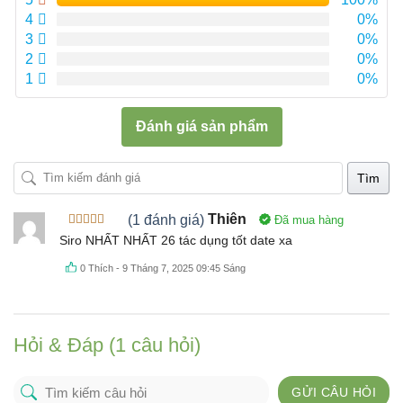
4
0%
3
0%
2
0%
1
0%
Đánh giá sản phẩm
Tìm
(1 đánh giá)
Thiên
Đã mua hàng
Được xếp
Siro NHẤT NHẤT 26 tác dụng tốt date xa
hạng
5
5
sao
0
Thích
-
9 Tháng 7, 2025 09:45 Sáng
Hỏi & Đáp (1 câu hỏi)
GỬI CÂU HỎI