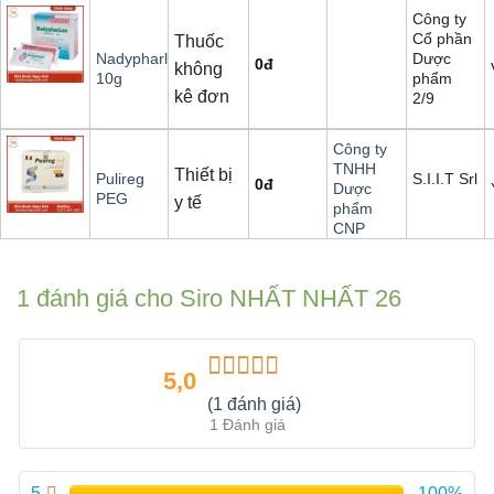
Công ty
Cổ phần
Thuốc
Dược
Nadypharlax
0
đ
không
phẩm
10g
kê đơn
2/9
Công ty
TNHH
Thiết bị
S.I.I.T Srl
Pulireg
0
đ
Dược
PEG
y tế
phẩm
CNP
1 đánh giá cho
Siro NHẤT NHẤT 26
5,0
Được xếp
(1 đánh giá)
hạng
5.00
5
1 Đánh giá
sao
5
100%