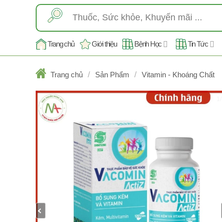
Skip
Tìm
to
kiếm:
content
Trang chủ
Giới thiệu
Bệnh Học
Tin Tức
/
/
Trang chủ
Sản Phẩm
Vitamin - Khoáng Chất
1