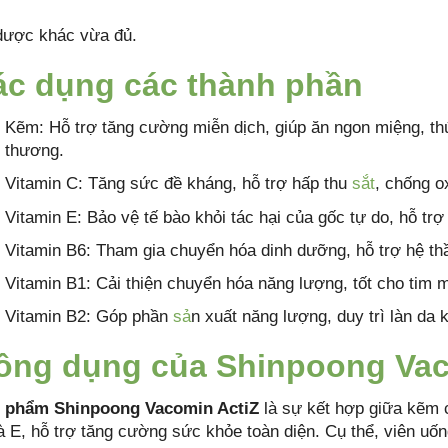
dược khác vừa đủ.
ác dụng các thành phần
Kẽm: Hỗ trợ tăng cường miễn dịch, giúp ăn ngon miệng, thúc
thương.
Vitamin C: Tăng sức đề kháng, hỗ trợ hấp thu
sắt
, chống o
Vitamin E: Bảo vệ tế bào khỏi tác hại của gốc tự do, hỗ trợ
Vitamin B6: Tham gia chuyển hóa dinh dưỡng, hỗ trợ hệ th
Vitamin B1: Cải thiện chuyển hóa năng lượng, tốt cho tim 
Vitamin B2: Góp phần
sả
n xuất năng lượng, duy trì làn da 
ông dụng của Shinpoong Vac
 phẩm Shinpoong Vacomin ActiZ
là sự kết hợp giữa kẽm c
à E, hỗ trợ tăng cường sức khỏe toàn diện. Cụ thể, viên uốn