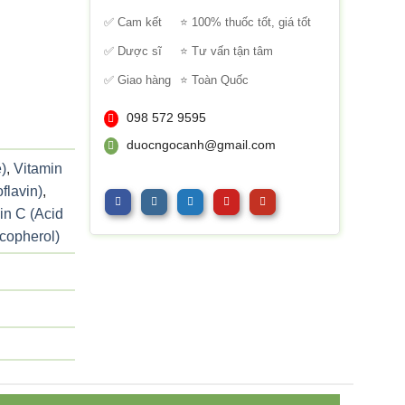
sao
✅ Cam kết
⭐ 100% thuốc tốt, giá tốt
✅ Dược sĩ
⭐ Tư vấn tận tâm
✅ Giao hàng
⭐ Toàn Quốc
098 572 9595
duocngocanh@gmail.com
)
,
Vitamin
flavin)
,
in C (Acid
copherol)