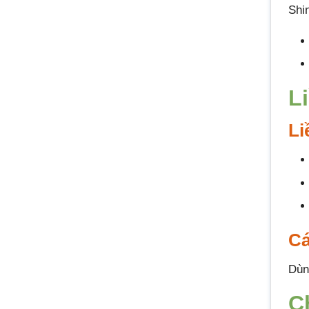
Shi
L
Li
Cá
Dùn
C