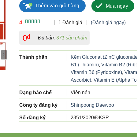
Thêm vào giỏ hàng
Mua ngay
4
1 Đánh giá
(Đánh giá ngay)
4.00
1
trên
5 dựa trên
0
đ
Đã bán:
371 sản phẩm
đánh giá
Thành phần
Kẽm Gluconat (ZinC gluconate
B1 (Thiamin)
,
Vitamin B2 (Ribo
Vitamin B6 (Pyridoxine)
,
Vitam
Ascorbic)
,
Vitamin E (Alpha To
Dạng bào chế
Viên nén
Công ty đăng ký
Shinpoong Daewoo
Số đăng ký
2351/2020/ĐKSP
Công ty sản xuất
Công ty TNHH