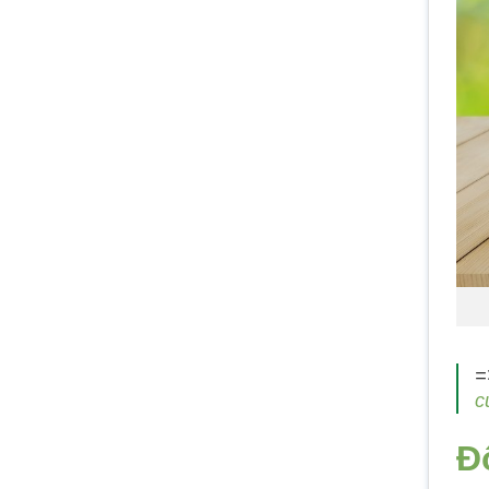
=
c
Đ