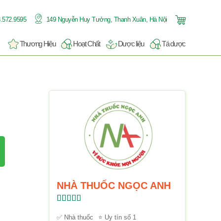
.572.9595
149 Nguyễn Huy Tưởng, Thanh Xuân, Hà Nội
Thương Hiệu
Hoạt Chất
Dược liệu
Tá dược
NHÀ THUỐC NGỌC ANH
Được xếp
hạng
5.00
5
✅ Nhà thuốc
⭐ Uy tín số 1