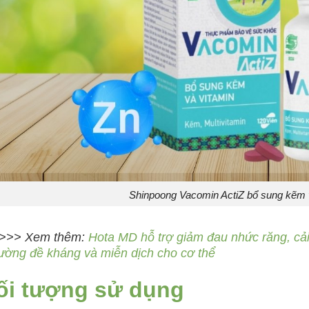
Shinpoong Vacomin ActiZ bổ sung kẽm v
>>> Xem thêm:
Hota MD hỗ trợ giảm đau nhức răng, cải 
ường đề kháng và miễn dịch cho cơ thể
ối tượng sử dụng