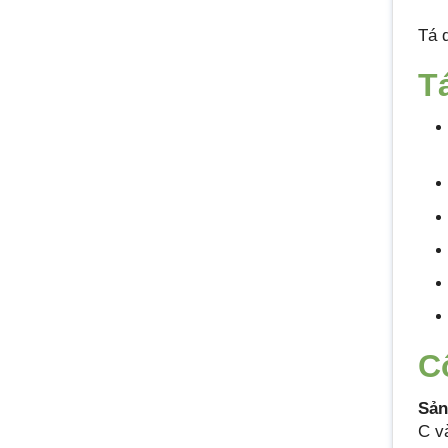
Tá 
T
C
Sản
C v