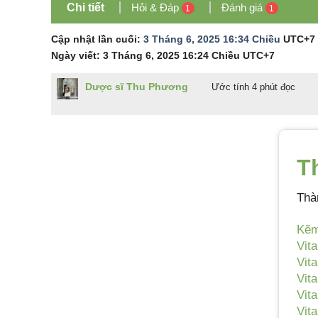
Chi tiết
Hỏi & Đáp
Đánh giá
1
1
Cập nhật lần cuối:
3 Tháng 6, 2025 16:34 Chiều
UTC+7
Ngày viết:
3 Tháng 6, 2025 16:24 Chiều
UTC+7
Dược sĩ Thu Phương
Ước tính 4 phút đọc
T
Thà
Kẽ
Vit
Vit
Vit
Vit
Vit