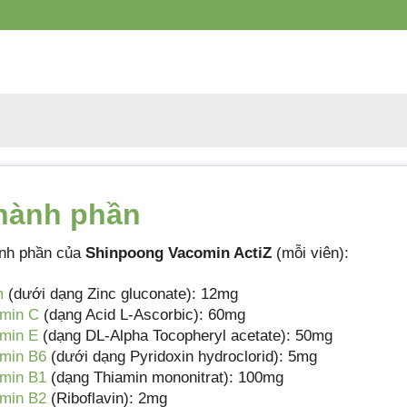
Dược Phẩm
Shinpoong
Daewoo
Tiêu chuẩn sản
Tiêu chuẩn cơ sở
xuất
Xuất xứ
Việt Nam
Quy cách đóng gói
Hộp 1 lọ x 120 viên
hành phần
nh phần của
Shinpoong Vacomin ActiZ
(mỗi viên):
m
(dưới dạng Zinc gluconate): 12mg
amin C
(dạng Acid L-Ascorbic): 60mg
amin E
(dạng DL-Alpha Tocopheryl acetate): 50mg
amin B6
(dưới dạng Pyridoxin hydroclorid): 5mg
amin B1
(dạng Thiamin mononitrat): 100mg
amin B2
(Riboflavin): 2mg