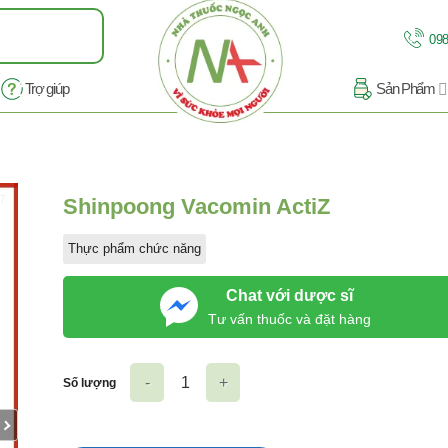
098
Trợ giúp
Sản Phẩm
/7
Shinpoong Vacomin ActiZ
Thực phẩm chức năng
Chat với dược sĩ
Tư vấn thuốc và đặt hàng
Số lượng
Shinpoong Vacomin ActiZ số lượng