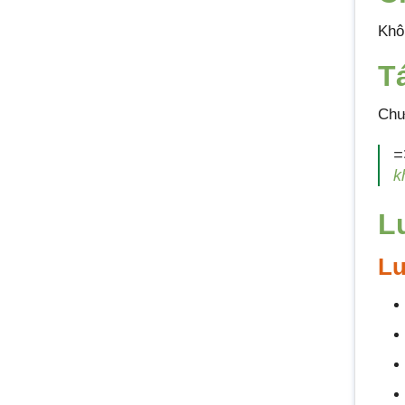
Khô
T
Chư
=
k
L
Lư