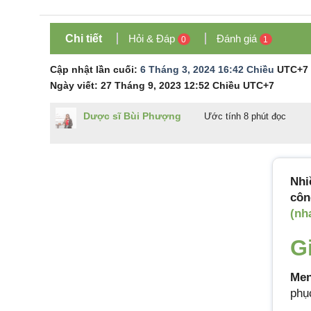
Chi tiết
Hỏi & Đáp
Đánh giá
0
1
Cập nhật lần cuối:
6 Tháng 3, 2024 16:42 Chiều
UTC+7
Ngày viết:
27 Tháng 9, 2023 12:52 Chiều
UTC+7
Dược sĩ Bùi Phượng
Ước tính 8 phút đọc
Nhi
côn
(nh
G
Men
phụ