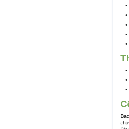
T
C
Bac
chứ