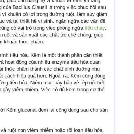
on, giúp cân bằng hệ vi khuẩn tử sinh và tăng
của Bacillus Clausii là trong việc phục hồi sau
n vi khuẩn có lợi trong đường ruột, làm suy giảm
ục và tái thiết hệ vi sinh, ngăn ngừa các vấn đề
 cũng có vai trò trong việc phòng ngừa
tiêu chảy
.
 ruột và sản xuất các chất ức chế chúng, giúp
ễm khuẩn thực phẩm.
ình tiêu hóa. Kẽm là một thành phần cần thiết
 và hoạt động của nhiều enzyme tiêu hóa quan
iải thức phẩm thành các chất dinh dưỡng như
một cách hiệu quả hơn. Ngoài ra, Kẽm cũng đóng
ờng tiêu hóa. Niêm mạc này bảo vệ lớp nội tiết
ân gây viêm nhiễm. Việc có đủ kẽm trong cơ thể
 với Kẽm gluconat đem lại công dụng sau cho sản
 và ruột non viêm nhiễm hoặc rối loạn tiêu hóa.