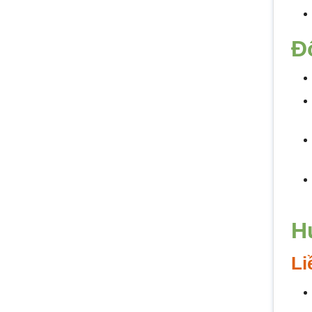
Đ
H
Li