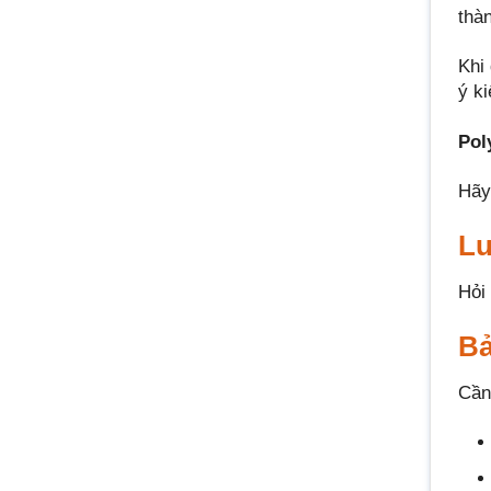
thà
Khi
ý k
Pol
Hãy
Lư
Hỏi
Bả
Cần