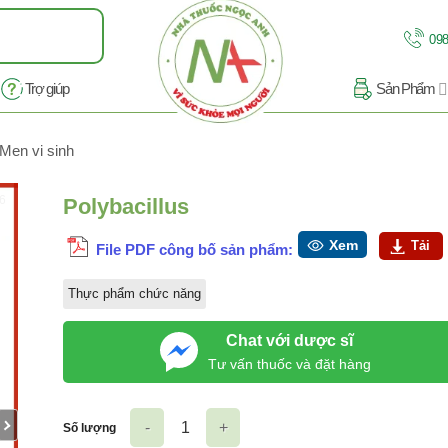
098
Trợ giúp
Sản Phẩm
Men vi sinh
/6
Polybacillus
Xem
Tải
File PDF công bố sản phẩm:
Thực phẩm chức năng
Chat với dược sĩ
Tư vấn thuốc và đặt hàng
Số lượng