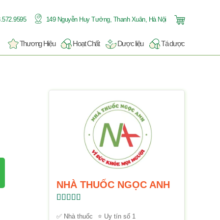
.572.9595
149 Nguyễn Huy Tưởng, Thanh Xuân, Hà Nội
Thương Hiệu
Hoạt Chất
Dược liệu
Tá dược
NHÀ THUỐC NGỌC ANH
Được xếp
hạng
5.00
5
✅ Nhà thuốc
⭐ Uy tín số 1