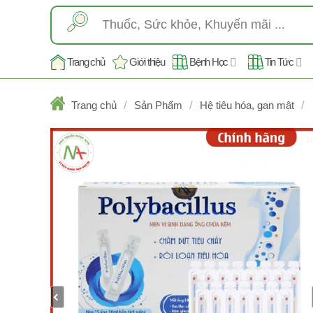
Skip
Tìm
to
kiếm:
content
Trang chủ
Giới thiệu
Bệnh Học
Tin Tức
/
/
/
Trang chủ
Sản Phẩm
Hệ tiêu hóa, gan mật
1