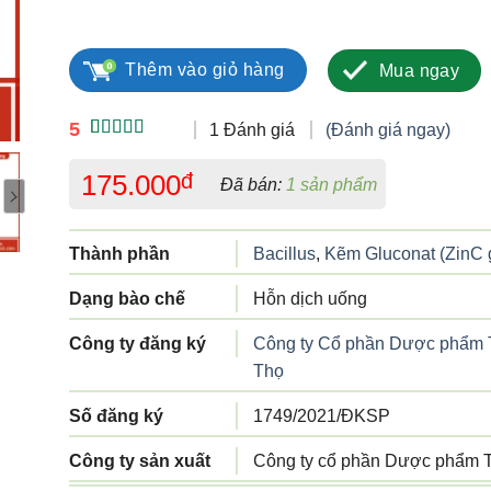
Polybacillus số lượng
Thêm vào giỏ hàng
Mua ngay
5
1 Đánh giá
(Đánh giá ngay)
5.00
1
trên 5
dựa trên
175.000
đ
Đã bán:
1 sản phẩm
đánh giá
Thành phần
Bacillus
,
Kẽm Gluconat (ZinC 
Dạng bào chế
Hỗn dịch uống
Công ty đăng ký
Công ty Cổ phần Dược phẩm
Thọ
Số đăng ký
1749/2021/ĐKSP
Công ty sản xuất
Công ty cổ phần Dược phẩm 