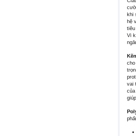
Cla
cườ
khi
hệ v
tiê
Vi 
ngă
Kẽm
cho
trọ
pro
vai
của
giú
Pol
ph