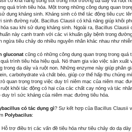
usii có khả năng sống sót trong môi trường dạ dày và ruột n
ng quá trình tiêu hóa. Một trong những công dụng quan trọng 
 sử dụng kháng sinh. Kháng sinh có thể tác động tiêu cực lê
i sinh đường ruột. Bacillus Clausii có khả năng giúp khôi ph
u hóa sau khi sử dụng kháng sinh. Ngoài ra, Bacillus Clausii
khuẩn này cạnh tranh với các vi khuẩn gây bệnh trong đường
n ngừa tiêu chảy do nhiều nguyên nhân khác nhau như nhi
 gluconat
cũng có những công dụng quan trọng trong quá tr
 quá trình tiêu hóa hiệu quả. Nó tham gia vào việc sản xuất
ng trong dạ dày và ruột non. Những enzyme này giúp phân g
tein, carbohydrate và chất béo, giúp cơ thể hấp thụ chúng 
 trò quan trọng trong việc duy trì niêm mạc của niêm mạc đư
 ruột khỏi tác động có hại của các chất cay nóng và tác nh
p duy trì sức kháng của niêm mạc đường tiêu hóa.
ybacillus có tác dụng gì
? Sự kết hợp của Bacillus Clausii
ẩm
Polybacilus
:
Hỗ trợ điều trị các vấn đề tiêu hóa như tiêu chảy do dạ dày