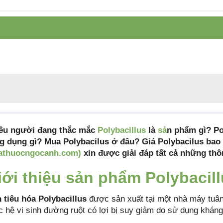
Tiêu chuẩn sản
Tiêu chuẩn cơ sở
xuất
Xuất xứ
Việt Nam
Quy cách đóng gói
Hộp 15 ống x 10 ml
Hạn sử dụng
36 tháng kể từ ngày sản xuất
ều người đang thắc mắc
Polybacillus
là
sả
n phẩm gì? Po
g dụng gì? Mua Polybacilus ở đâu? Giá Polybacilus bao 
athuocngocanh.com)
xin được giải đáp tất cả những thô
iới thiệu sản phẩm Poly
bacil
 tiêu hóa Polybacillus
được sản xuất tại một nhà máy tuân
c hệ vi sinh đường ruột có lợi bị suy giảm do sử dụng kháng