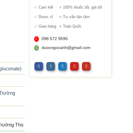
sao
✅ Cam kết
⭐ 100% thuốc tốt, giá tốt
✅ Dược sĩ
⭐ Tư vấn tận tâm
✅ Giao hàng
⭐ Toàn Quốc
098 572 9595
duocngocanh@gmail.com
gluconate)
 Trường
Trường Thọ