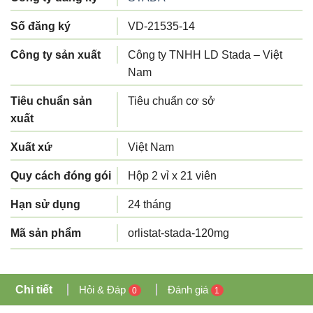
Số đăng ký
VD-21535-14
Công ty sản xuất
Công ty TNHH LD Stada – Việt
Nam
Tiêu chuẩn sản
Tiêu chuẩn cơ sở
xuất
Xuất xứ
Việt Nam
Quy cách đóng gói
Hộp 2 vỉ x 21 viên
Hạn sử dụng
24 tháng
Mã sản phẩm
orlistat-stada-120mg
Chi tiết
Hỏi & Đáp
Đánh giá
0
1