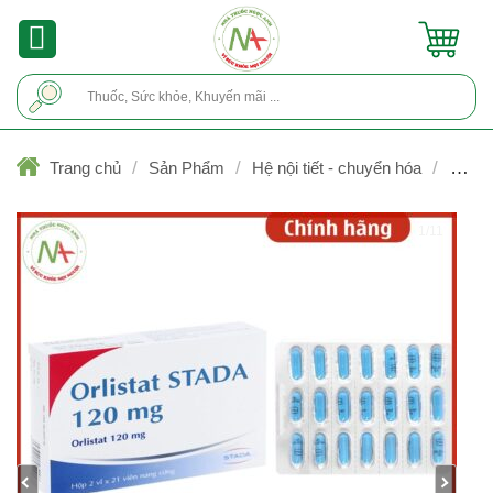
Skip
to
content
Tìm
kiếm:
/
/
/
Trang chủ
Sản Phẩm
Hệ nội tiết - chuyển hóa
Chốn
béo phì, giảm cân
1/11