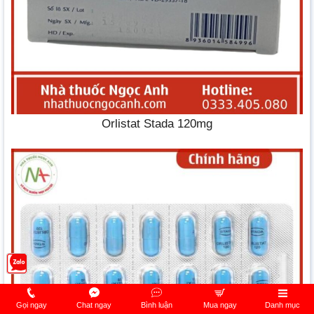
Orlistat Stada 120mg
Gọi ngay
Chat ngay
Bình luận
Mua ngay
Danh mục