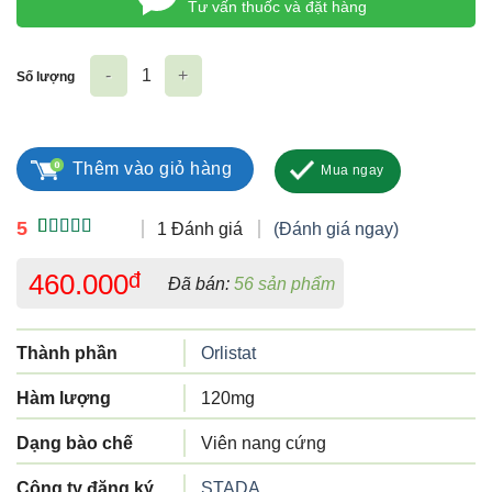
Tư vấn thuốc và đặt hàng
Số lượng
Orlistat Stada 120mg số lượng
Thêm vào giỏ hàng
Mua ngay
5
1 Đánh giá
(Đánh giá ngay)
5.00
1
trên 5
dựa trên
460.000
đ
Đã bán:
56 sản phẩm
đánh giá
Thành phần
Orlistat
Hàm lượng
120mg
Dạng bào chế
Viên nang cứng
Công ty đăng ký
STADA