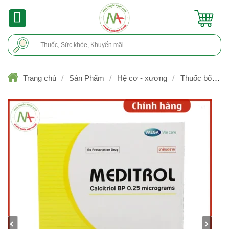
Skip
to
content
Tìm
kiếm:
/
/
/
Trang chủ
Sản Phẩm
Hệ cơ - xương
Thuốc bổ xươ
khớp
1/8