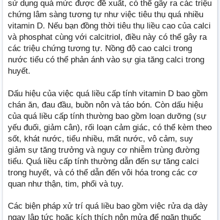
sử dụng quá mức được đề xuất, có thể gây ra các triệu
chứng lâm sàng tương tự như việc tiêu thụ quá nhiều
vitamin D. Nếu bạn đồng thời tiêu thụ liều cao của calci
và phosphat cùng với calcitriol, điều này có thể gây ra
các triệu chứng tương tự. Nồng độ cao calci trong
nước tiểu có thể phản ánh vào sự gia tăng calci trong
huyết.
Dấu hiệu của việc quá liều cấp tính vitamin D bao gồm
chán ăn, đau đầu, buồn nôn và táo bón. Còn dấu hiệu
của quá liều cấp tính thường bao gồm loạn dưỡng (sự
yếu đuối, giảm cân), rối loạn cảm giác, có thể kèm theo
sốt, khát nước, tiểu nhiều, mất nước, vô cảm, suy
giảm sự tăng trưởng và nguy cơ nhiễm trùng đường
tiểu. Quá liều cấp tính thường dẫn đến sự tăng calci
trong huyết, và có thể dẫn đến vôi hóa trong các cơ
quan như thận, tim, phổi và tụy.
Các biện pháp xử trí quá liều bao gồm việc rửa dạ dày
ngay lập tức hoặc kích thích nôn mửa để ngăn thuốc