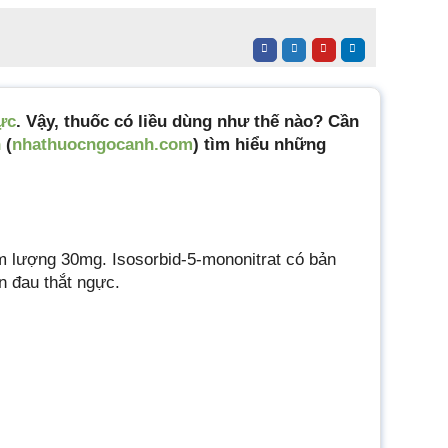
ực
. Vậy, thuốc có liều dùng như thế nào? Cần
h
(
nhathuocngocanh.com
) tìm hiểu những
m lượng 30mg. Isosorbid-5-mononitrat có bản
n đau thắt ngực.