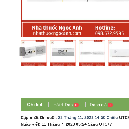
Chi tiết
Hỏi & Đáp
Đánh giá
0
1
Cập nhật lần cuối:
23 Tháng 11, 2023 14:50 Chiều
UTC
Ngày viết:
11 Tháng 7, 2023 05:24 Sáng
UTC+7