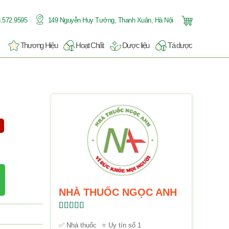
.572.9595
149 Nguyễn Huy Tưởng, Thanh Xuân, Hà Nội
Thương Hiệu
Hoạt Chất
Dược liệu
Tá dược
NHÀ THUỐC NGỌC ANH
Được xếp
hạng
5.00
5
✅ Nhà thuốc
⭐ Uy tín số 1