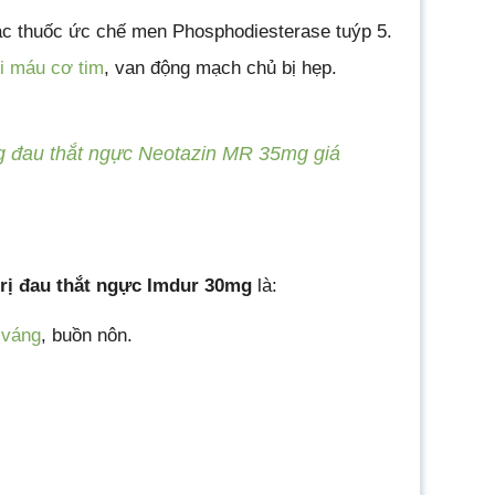
c thuốc ức chế men Phosphodiesterase tuýp 5.
i máu cơ tim
, van động mạch chủ bị hẹp.
 đau thắt ngực Neotazin MR 35mg giá
rị đau thắt ngực Imdur 30mg
là:
 váng
, buồn nôn.