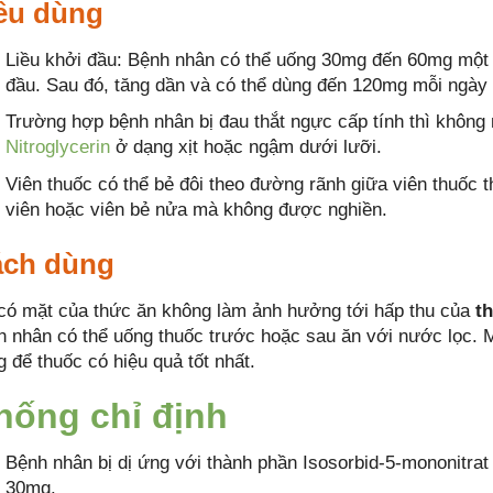
ều dùng
Liều khởi đầu: Bệnh nhân có thể uống 30mg đến 60mg một 
đầu. Sau đó, tăng dần và có thể dùng đến 120mg mỗi ngày 
Trường hợp bệnh nhân bị đau thắt ngực cấp tính thì khôn
Nitroglycerin
ở dạng xịt hoặc ngậm dưới lưỡi.
Viên thuốc có thể bẻ đôi theo đường rãnh giữa viên thuốc t
viên hoặc viên bẻ nửa mà không được nghiền.
ch dùng
có mặt của thức ăn không làm ảnh hưởng tới hấp thu của
t
h nhân có thể uống thuốc trước hoặc sau ăn với nước lọc. M
 để thuốc có hiệu quả tốt nhất.
hống chỉ định
Bệnh nhân bị dị ứng với thành phần Isosorbid-5-mononitrat
30mg.