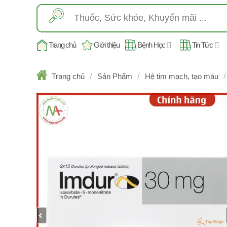
Skip
Tìm
to
kiếm:
content
Trang chủ
Giới thiệu
Bệnh Học
Tin Tức
/
/
/
Trang chủ
Sản Phẩm
Hệ tim mạch, tạo máu
1