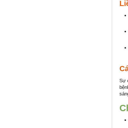
Li
Cá
Sự 
bện
sáng
C