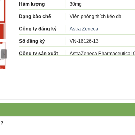
Hàm lượng
30mg
Dạng bào chế
Viên phóng thích kéo dài
Công ty đăng ký
Astra Zeneca
Số đăng ký
VN-16126-13
Công ty sản xuất
AstraZeneca Pharmaceutical C
Tiêu chuẩn sản
Tiêu chuẩn cơ sở
xuất
Xuất xứ
Trung Quốc
Quy cách đóng gói
Hộp 2 vỉ x 15 viên
Hạn sử dụng
3 năm
+7