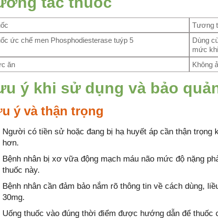
ương tác thuốc
uốc
Tương 
ốc ức chế men Phosphodiesterase tuýp 5
Dùng cù
mức khi
c ăn
Không ả
ưu ý khi sử dụng và bảo quả
u ý và thận trọng
Người có tiền sử hoặc đang bị hạ huyết áp cần thận trọng k
hơn.
Bệnh nhân bị xơ vữa động mạch máu não mức độ nặng phải 
thuốc này.
Bệnh nhân cần đảm bảo nắm rõ thông tin về cách dùng, liề
30mg.
Uống thuốc vào đúng thời điểm được hướng dẫn để thuốc có