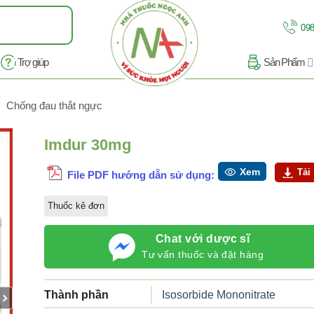
098
Trợ giúp
Sản Phẩm
Chống đau thắt ngực
/7
Imdur 30mg
Xem
Tải
File PDF hướng dẫn sử dụng:
Thuốc kê đơn
Chat với dược sĩ
Tư vấn thuốc và đặt hàng
Thành phần
Isosorbide Mononitrate