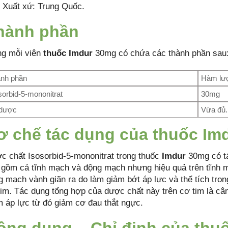
Xuất xứ: Trung Quốc.
hành phần
ng mỗi viên
thuốc Imdur
30mg có chứa các thành phần sau
nh phần
Hàm lư
sorbid-5-mononitrat
30mg
 dược
Vừa đủ.
ơ chế tác dụng của thuốc Im
c chất Isosorbid-5-mononitrat trong thuốc
Imdur
30mg có tá
 gồm cả tĩnh mạch và động mạch nhưng hiệu quả trên tĩnh m
g mạch vành giãn ra do làm giảm bớt áp lực và thể tích tron
tim. Tác dụng tổng hợp của dược chất này trên cơ tim là c
m áp lực từ đó giảm cơ đau thắt ngực.