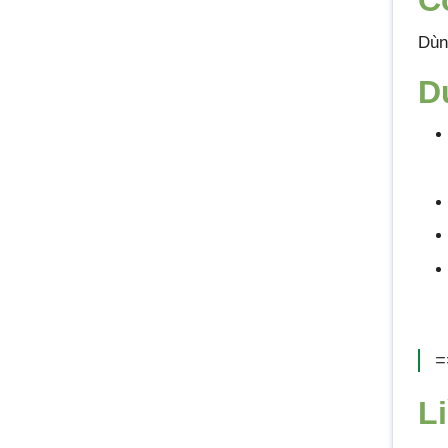
C
Dùn
D
=
L