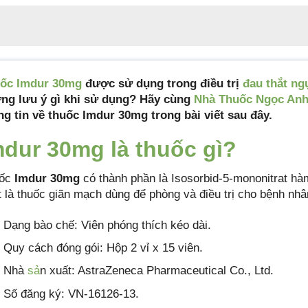
ốc Imdur 30mg
được sử dụng trong điều trị
đau thắt ng
ng lưu ý gì khi sử dụng? Hãy cùng
Nhà Thuốc Ngọc An
ng tin về thuốc Imdur 30mg trong bài viết sau đây.
mdur 30mg là thuốc gì?
ốc
Imdur 30mg
có thành phần là Isosorbid-5-mononitrat hà
t là thuốc giãn mạch dùng để phòng và điều trị cho bệnh nhâ
Dạng bào chế: Viên phóng thích kéo dài.
Quy cách đóng gói: Hộp 2 vỉ x 15 viên.
Nhà
sả
n xuất: AstraZeneca Pharmaceutical Co., Ltd.
Số đăng ký: VN-16126-13.