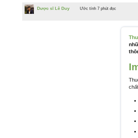
Dược sĩ Lê Duy
Ước tính 7 phút đọc
Thu
nhữ
thô
I
Thu
chấ