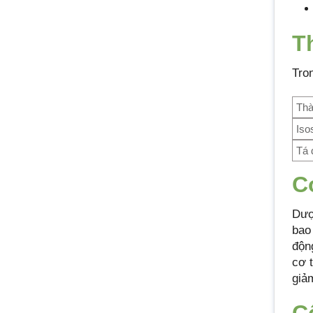
T
Tro
Thà
Iso
Tá
C
Dượ
bao
độn
cơ 
giả