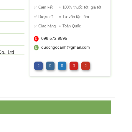
sao
✅ Cam kết
⭐ 100% thuốc tốt, giá tốt
✅ Dược sĩ
⭐ Tư vấn tận tâm
✅ Giao hàng
⭐ Toàn Quốc
098 572 9595
duocngocanh@gmail.com
o., Ltd