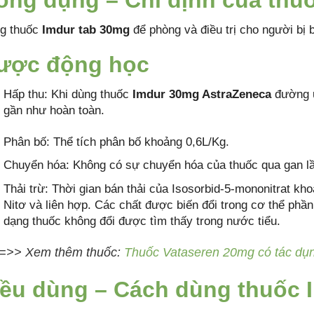
ông dụng – Chỉ định của thu
g thuốc
Imdur tab 30mg
để phòng và điều trị cho người bị 
ược động học
Hấp thu: Khi dùng thuốc
Imdur 30mg AstraZeneca
đường u
gần như hoàn toàn.
Phân bố: Thể tích phân bố khoảng 0,6L/Kg.
Chuyển hóa: Không có sự chuyển hóa của thuốc qua gan lầ
Thải trừ: Thời gian bán thải của Isosorbid-5-mononitrat kho
Nitơ và liên hợp. Các chất được biến đổi trong cơ thể phầ
dạng thuốc không đổi được tìm thấy trong nước tiểu.
=>> Xem thêm thuốc:
Thuốc Vataseren 20mg có tác dụn
iều dùng – Cách dùng thuốc