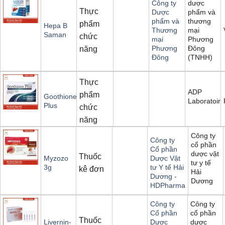
dược
Công ty
Thực
phẩm và
Dược
thương
phẩm và
phẩm
Hepa B
mại
Thương
Saman
chức
Phương
mại
Đông
Phương
năng
(TNHH)
Đông
Thực
ADP
phẩm
Goothione
Laboratoire
Plus
chức
năng
Công ty
Công ty
cổ phần
Cổ phần
dược vật
Thuốc
Myzozo
Dược Vật
tư y tế
3g
tư Y tế Hải
kê đơn
Hải
Dương -
Dương
HDPharma
Công ty
Công ty
cổ phần
Cổ phần
Thuốc
dược
Livernin-
Dược