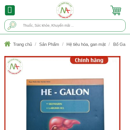
Skip
to
content
Tìm
kiếm:
/
/
/
Trang chủ
Sản Phẩm
Hệ tiêu hóa, gan mật
Bổ Gan
1/1