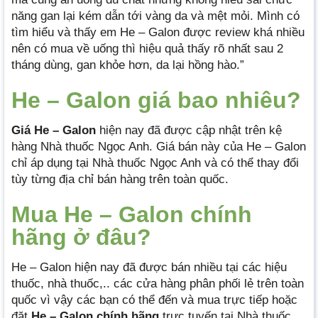
năng gan lại kém dẫn tới vàng da và mệt mỏi. Mình có
tìm hiểu và thấy em He – Galon được review khá nhiều
nên có mua về uống thì hiệu quả thấy rõ nhất sau 2
tháng dùng, gan khỏe hơn, da lại hồng hào.”
He – Galon giá bao nhiêu?
Giá He – Galon
hiện nay đã được cập nhật trên kệ
hàng Nhà thuốc Ngọc Anh. Giá bán này của He – Galon
chỉ áp dụng tại Nhà thuốc Ngọc Anh và có thể thay đổi
tùy từng địa chỉ bán hàng trên toàn quốc.
Mua He – Galon chính
hãng ở đâu?
He – Galon hiện nay đã được bán nhiều tại các hiệu
thuốc, nhà thuốc,.. các cửa hàng phân phối lẻ trên toàn
quốc vì vậy các bạn có thể đến và mua trực tiếp hoặc
đặt
He – Galon chính hãng
trực tuyến tại Nhà thuốc