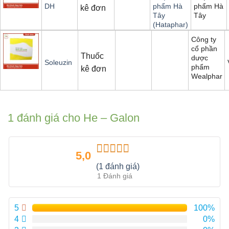
phẩm Hà
DH
phẩm Hà
kê đơn
Tây
Tây
(Hataphar)
Công ty
cổ phần
Thuốc
dược
Soleuzin
phẩm
kê đơn
Wealphar
1 đánh giá cho
He – Galon
5,0
Được xếp
(1 đánh giá)
hạng
5.00
5
1 Đánh giá
sao
5
100%
4
0%