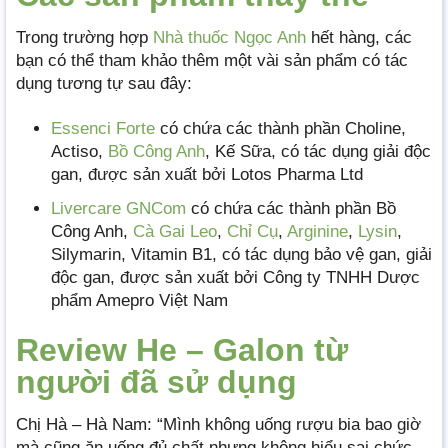
Trong trường hợp
Nhà thuốc Ngọc Anh
hết hàng, các
bạn có thể tham khảo thêm một vài sản phẩm có tác
dụng tương tự sau đây:
Essenci Forte
có chứa các thành phần Choline,
Actiso,
Bồ Công Anh
, Kế Sữa, có tác dụng giải độc
gan, được sản xuất bởi Lotos Pharma Ltd
Livercare GNCom
có chứa các thành phần Bồ
Công Anh,
Cà Gai Leo
,
Chỉ Cụ
,
Arginine
,
Lysin
,
Silymarin, Vitamin B1, có tác dụng bảo vệ gan, giải
độc gan, được sản xuất bởi Công ty TNHH Dược
phẩm Amepro Việt Nam
Review He – Galon từ
người đã sử dụng
Chị Hà – Hà Nam: “Mình không uống rượu bia bao giờ
mà cũng ăn uống đủ chất nhưng không hiểu sai chức