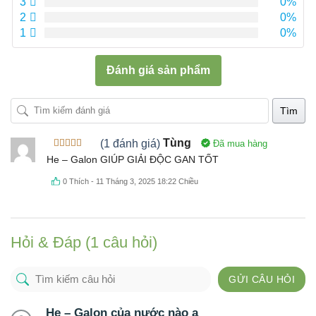
3
0%
2
0%
1
0%
Đánh giá sản phẩm
Tìm
(1 đánh giá)
Tùng
Đã mua hàng
Được xếp
He – Galon GIÚP GIẢI ĐỘC GAN TỐT
hạng
5
5
sao
0
Thích
-
11 Tháng 3, 2025 18:22 Chiều
Hỏi & Đáp (1 câu hỏi)
GỬI CÂU HỎI
He – Galon của nước nào ạ