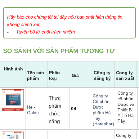
Hãy báo cho chúng tôi tại đây nếu bạn phát hiện thông tin
không chính xác
Tuyên bố từ chối trách nhiệm
-
SO SÁNH VỚI SẢN PHẨM TƯƠNG TỰ
Hình ảnh
Tên sản
Phân
Công ty
Công ty
Giá
phẩm
loại
đăng ký
sản xuất
Công ty
Công ty
Thực
cổ phần
Cổ phần
Dược và
phẩm
He -
Dược
0
đ
Thiết Bị
Galon
phẩm Hà
chức
Y Tế Hà
Tây
Tây
năng
(Hataphar)
Công ty