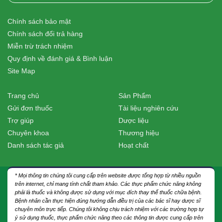
Chính sách bảo mật
Chính sách đổi trả hàng
Miễn trừ trách nhiệm
Quy định về đánh giá & Bình luận
Site Map
Trang chủ
Sản Phẩm
Gửi đơn thuốc
Tài liệu nghiên cứu
Trợ giúp
Dược liệu
Chuyên khoa
Thương hiệu
Danh sách tác giả
Hoạt chất
* Mọi thông tin chúng tôi cung cấp trên website được tổng hợp từ nhiều nguồn
trên internet, chỉ mang tính chất tham khảo. Các thực phẩm chức năng không
phải là thuốc và không được sử dụng với mục đích thay thế thuốc chữa bệnh.
Bệnh nhân cần thực hiện đúng hướng dẫn điều trị của các bác sĩ hay dược sĩ
chuyên môn trực tiếp. Chúng tôi không chịu trách nhiệm với các trường hợp tự
ý sử dụng thuốc, thực phẩm chức năng theo các thông tin được cung cấp trên