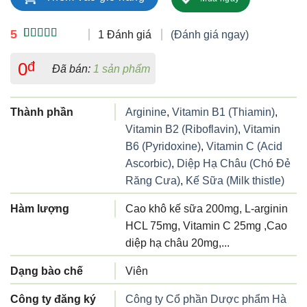
5
1 Đánh giá
(Đánh giá ngay)
5.00
1
trên 5
dựa trên
0
đ
Đã bán:
1 sản phẩm
đánh giá
Thành phần
Arginine
,
Vitamin B1 (Thiamin)
,
Vitamin B2 (Riboflavin)
,
Vitamin
B6 (Pyridoxine)
,
Vitamin C (Acid
Ascorbic)
,
Diệp Hạ Châu (Chó Đẻ
Răng Cưa)
,
Kế Sữa (Milk thistle)
Hàm lượng
Cao khô kế sữa 200mg, L-arginin
HCL 75mg, Vitamin C 25mg ,Cao
diệp hạ châu 20mg,...
Dạng bào chế
Viên
Công ty đăng ký
Công ty Cổ phần Dược phẩm Hà