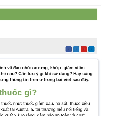
bệnh về đau nhức xương, khớp ,giảm viêm
thế nào? Cần lưu ý gì khi sử dụng? Hãy cùng
hững thông tin trên ở trong bài viết sau đây.
thuốc gì?
thuốc như: thuốc giảm đau, hạ sốt, thuốc điều
 xuất tại Australia, tại thương hiệu nổi tiếng và
c xuất xứ rõ ràng, đảm bảo an toàn và chất