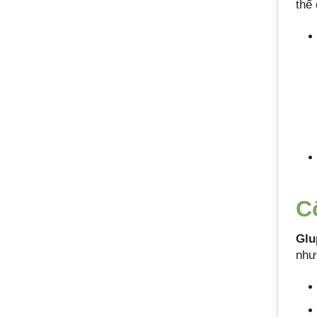
thể
C
Glu
như