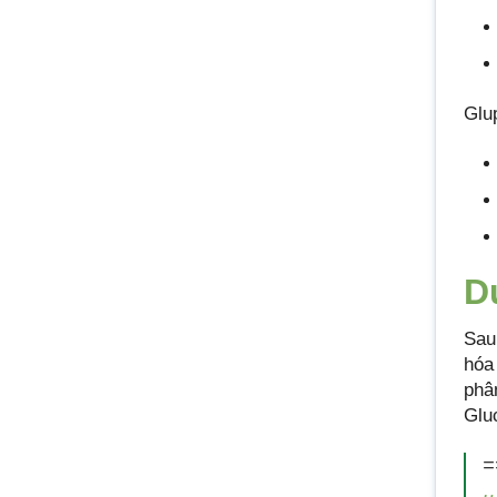
Glu
D
Sau
hóa
phâ
Glu
=