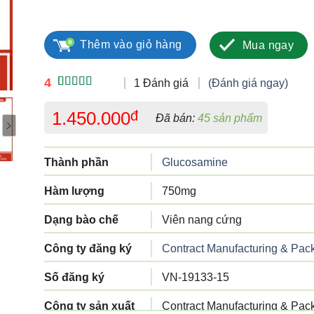
Glupain Forte 750mg số lượng
Thêm vào giỏ hàng
Mua ngay
4
1 Đánh giá
(Đánh giá ngay)
4.00
1
trên
5 dựa trên
1.450.000
đ
Đã bán:
45 sản phẩm
đánh giá
Thành phần
Glucosamine
Hàm lượng
750mg
Dạng bào chế
Viên nang cứng
Công ty đăng ký
Contract Manufacturing & Pac
Số đăng ký
VN-19133-15
Công ty sản xuất
Contract Manufacturing & Pac