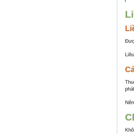
L
Li
Đượ
Liề
Cá
Thu
phá
Nên 
C
Khô