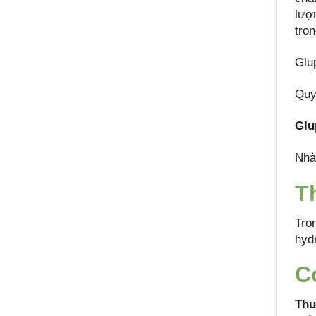
lượ
tro
Glu
Quy
Glu
Nhà
T
Tro
hyd
C
Thu