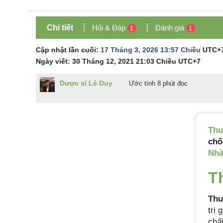
Chi tiết
Hỏi & Đáp
Đánh giá
1
1
Cập nhật lần cuối:
17 Tháng 3, 2026 13:57 Chiều
UTC+
Ngày viết:
30 Tháng 12, 2021 21:03 Chiều
UTC+7
Dược sĩ Lê Duy
Ước tính 8 phút đọc
Thu
chố
Nhà
T
Thu
trị
chấ