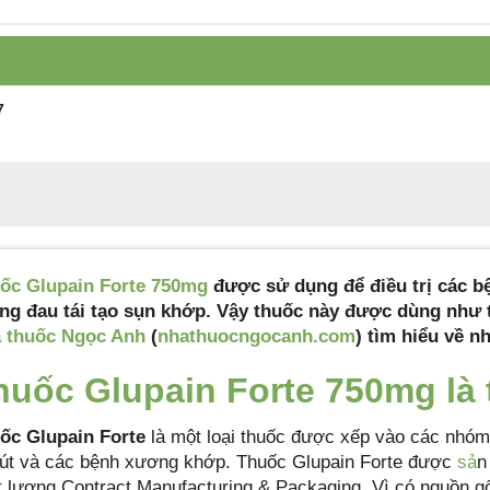
Tiêu chuẩn sản
Tiêu chuẩn nhà sản xuất
xuất
Xuất xứ
Úc
7
Quy cách đóng gói
10 vỉ x 10 viên
Hạn sử dụng
36 tháng
Mã sản phẩm
glupain-forte
ốc Glupain Forte 750mg
được sử dụng để điều trị các 
ng đau tái tạo sụn khớp. Vậy thuốc này được dùng như 
 thuốc Ngọc Anh
(
nhathuocngocanh.com
) tìm hiểu về n
huốc Glupain Forte 750mg là 
ốc Glupain Forte
là một loại thuốc được xếp vào các nhóm 
 gút và các bệnh xương khớp. Thuốc Glupain Forte được
sả
n
t lượng Contract Manufacturing & Packaging. Vì có nguồn gố