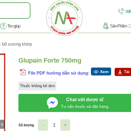
098
Trợ giúp
Sản Phẩm
c bổ xương khớp
11
Glupain Forte 750mg
Xem
Tải
File PDF hướng dẫn sử dụng:
Thuốc không kê đơn
Chat với dược sĩ
Tư vấn thuốc và đặt hàng
Số lượng