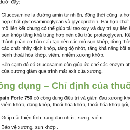
 dưới đây:
Glucosamine là đường amin tự nhiên, đồng thời cũng là hợp
hợp chất glycosaminoglycan và glycoprotein. Hai hợp chất
mô liên kết chung có thể giúp tái tạo oxy và duy trì sự liê
sụn khớp tăng khả trùng hợp nên cấu trúc proteoglycan. Kế
thành phần cơ bản cấu tạo nên các mô sụn khớp, đồng thờ
các chất nhầy dịch khớp, tăng độ nhớt, tăng khả năng bôi 
bệnh thoái hóa khớp, viêm, nhiễm xương khớp.
Bên cạnh đó có Glucosamin còn giúp ức chế các enzym phá
của xương giảm quá trình mất axit của xương.
ông dụng – Chỉ định của thu
pain Forte 750
có công dụng điều trị và giảm đau xương kh
 viêm khớp, dạng khớp, thoái hóa khớp, thoái hóa khớp gối
Giúp cải thiện tình trạng đau nhức, sưng, viêm .
Bảo vệ xương, sụn khớp .