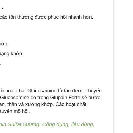
 .
p các tổn thương được phục hồi nhanh hơn.
hớp.
dạng khớp.
.
 với hoạt chất Glucosamine từ lần được chuyển
ì Glucosamine có trong Glupain Forte sẽ được
gan, thận và xương khớp. Các hoạt chất
 tuyến mồ hôi.
n Sulfat 500mg: Công dụng, liều dùng,