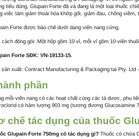
ng tiêu dùng, Glupain Forte đã và đang là một loại thuốc chi
ng việc làm giảm thoái hóa khớp gối, giảm đau, chống viêm,
pain Forte được bào chế dưới dạng viên nang cứng.
 cách đóng gói: Một hộp gồm 10 vỉ, mỗi vỉ gồm 10 viên thuố
pain Forte SĐK: VN-19133-15.
 sản xuất: Contract Manufacturing & Packaging tại Pty. Ltd –
hành phần
ng mỗi viên nang có các hoạt chất cùng các tá dược, phụ li
roclorid có hàm lượng 903 mg (tương đương Glucosamine 
ơ chế tác dụng của thuốc Gl
ốc Glupain Forte 750mg có tác dụng gì?
Thuốc có chứa 