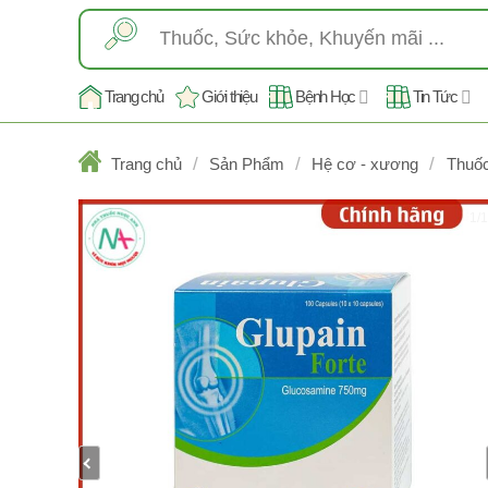
Skip
Tìm
to
kiếm:
content
Trang chủ
Giới thiệu
Bệnh Học
Tin Tức
/
/
/
Trang chủ
Sản Phẩm
Hệ cơ - xương
Thuố
1/