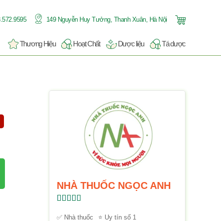
.572.9595
149 Nguyễn Huy Tưởng, Thanh Xuân, Hà Nội
Thương Hiệu
Hoạt Chất
Dược liệu
Tá dược
NHÀ THUỐC NGỌC ANH
Được xếp
hạng
5.00
5
✅ Nhà thuốc
⭐ Uy tín số 1