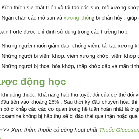
Kích thích sự phát triển và tái tạo các sụn, mô xương khớp
Ngăn chặn các mô sụn và
xương khô
ng bị phân hủy , giú
pain Forte được chỉ định sử dụng trong các trường hợp:
Những người muốn giảm đau, chống viêm, tái tạo xương k
Những người bị viêm khớp, viêm xương khớp, viêm khớp 
Những người bị thoái hóa khớp, thấp khớp cấp và mãn tính
ược động học
 khi uống thuốc, khả năng hấp thụ tuyệt đối của cơ thể đối
 đầu tiên vào khoảng 26% . Sau thời kỳ đầu chuyển hóa, th
n bố ở khắp các các cơ quan trong hệ tuần hoàn nhất là ở 
cosamine không bị hấp thụ sẽ bị đào thải qua thận hoặc qua
=>> Xem thêm thuốc có cùng hoạt chất:
Thuốc Glucosami
…