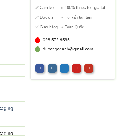
sao
✅ Cam kết
⭐ 100% thuốc tốt, giá tốt
✅ Dược sĩ
⭐ Tư vấn tận tâm
✅ Giao hàng
⭐ Toàn Quốc
098 572 9595
duocngocanh@gmail.com
kaging
kaging