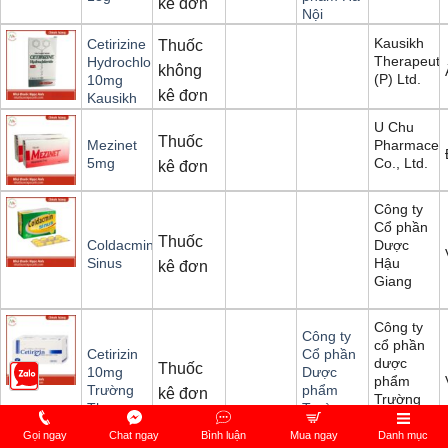
kê đơn
Nội
Kausikh
Cetirizine
Thuốc
Therapeuti
Hydrochloride
không
(P) Ltd.
10mg
kê đơn
Kausikh
U Chu
Thuốc
Pharmaceut
Mezinet
Co., Ltd.
5mg
kê đơn
Công ty
Cổ phần
Thuốc
Dược
Coldacmin
Hậu
Sinus
kê đơn
Giang
Công ty
Công ty
cổ phần
Cetirizin
Cổ phần
dược
Thuốc
10mg
Dược
phẩm
Trường
phẩm
kê đơn
Trường
Thọ
Trường
Thọ
Thọ
Gọi ngay
Chat ngay
Bình luận
Mua ngay
Danh mục