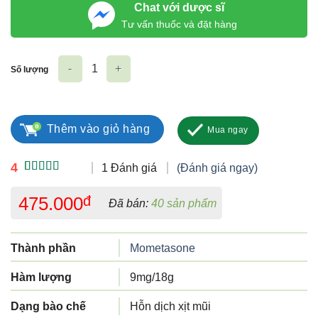
Chat với dược sĩ
Tư vấn thuốc và đặt hàng
Số lượng
Eu-Fastmome 50 micrograms/actuation 18g số lượng
Thêm vào giỏ hàng
Mua ngay
4
1 Đánh giá
(Đánh giá ngay)
4.00
1
trên
5 dựa trên
475.000
đ
Đã bán:
40 sản phẩm
đánh giá
Thành phần
Mometasone
Hàm lượng
9mg/18g
Dạng bào chế
Hỗn dịch xịt mũi