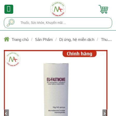
Skip
to
content
Tìm
kiếm:
/
/
/
Trang chủ
Sản Phẩm
Dị ứng, hệ miễn dịch
Thuốc dị
ứng, kháng histamin
1/8