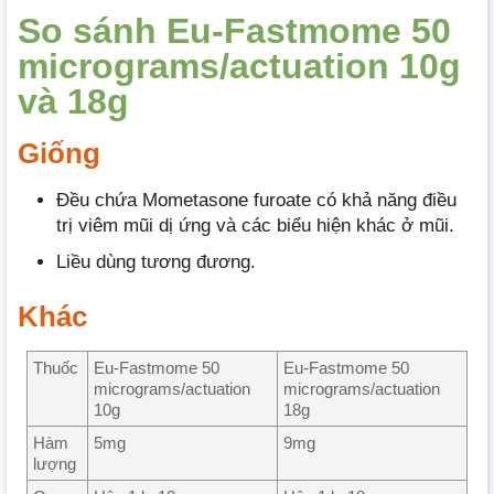
So sánh Eu-Fastmome 50
micrograms/actuation 10g
và 18g
Giống
Đều chứa Mometasone furoate có khả năng điều
trị viêm mũi dị ứng và các biểu hiện khác ở mũi.
Liều dùng tương đương.
Khác
Thuốc
Eu-Fastmome 50
Eu-Fastmome 50
micrograms/actuation
micrograms/actuation
10g
18g
Hàm
5mg
9mg
lượng