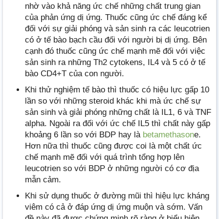
nhờ vào khả năng ức chế những chất trung gian
của phản ứng dị ứng. Thuốc cũng ức chế đáng kể
đối với sự giải phóng và sản sinh ra các leucotrien
có ở tế bào bạch cầu đối với người bị dị ứng. Bên
cạnh đó thuốc cũng ức chế mạnh mẽ đối với việc
sản sinh ra những Th2 cytokens, IL4 và 5 có ở tế
bào CD4+T của con người.
Khi thử nghiệm tế bào thì thuốc có hiệu lực gấp 10
lần so với những steroid khác khi mà ức chế sự
sản sinh và giải phóng những chất là IL1, 6 và TNF
alpha. Ngoài ra đối với ức chế IL5 thì chất này gấp
khoảng 6 lần so với BDP hay là
betamethason
e.
Hơn nữa thì thuốc cũng được coi là một chất ức
chế mạnh mẽ đối với quá trình tổng hợp lên
leucotrien so với BDP ở những người có cơ địa
mẫn cảm.
Khi sử dụng thuốc ở đường mũi thì hiệu lực kháng
viêm có cả ở đáp ứng dị ứng muộn và sớm. Vấn
đề này đã được chứng minh rõ ràng ở biểu hiện