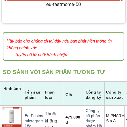
eu-fastmome-50
Hãy báo cho chúng tôi tại đây nếu bạn phát hiện thông tin
không chính xác
Tuyên bố từ chối trách nhiệm
-
SO SÁNH VỚI SẢN PHẨM TƯƠNG TỰ
Hình ảnh
Tên sản
Phân
Công ty
Công ty
Giá
phẩm
loại
đăng ký
sản xuất
Công ty
Thuốc
MIPHARM
Eu-Fastmome 50
cổ phần
475.000
không
S.p.A
micrograms/actuation
dược
đ
18g
phẩm Hà