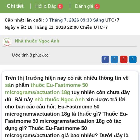
Chi tiết
Hỏi & Đáp
Đánh giá
0
1
Cập nhật lần cuối:
3 Tháng 7, 2026 09:33 Sáng
UTC+7
Ngày viết:
18 Tháng 11, 2018 22:00 Chiều
UTC+7
Nhà thuốc Ngọc Anh
Ước tính 8 phút đọc
Trên thị trường hiện nay có rất nhiều thông tin về
sả
n phẩm
thuốc Eu-Fastmome 50
micrograms/actuation 18g
tuy nhiên còn chưa đầy
đủ. Bài này
nhà thuốc Ngọc Anh
xin được trả lời
cho bạn các câu hỏi: Eu-Fastmome 50
micrograms/actuation 18g là thuốc gì? Thuốc Eu-
Fastmome 50 micrograms/actuation 18g có tác
dụng gì? Thuốc Eu-Fastmome 50
micrograms/actuation giá bao nhiêu? Dưới đây là