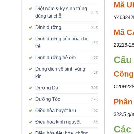
Mã UN
Diệt nấm & ký sinh trùng
(107)
dùng tại chỗ
Y463242
Dinh dưỡng
(251)
Mã C
Dinh dưỡng tiêu hóa cho
(49)
29216-28
trẻ
Cấu 
Dinh dưỡng trẻ em
(55)
Dung dịch vệ sinh vùng
Công
(82)
kín
C20H22
Dưỡng Da
(895)
Dưỡng Tóc
Phân
(176)
Điều hòa huyết lưu
(60)
322.5 g/
Điều hòa kinh nguyệt
(57)
Các 
Điều hòa tiêu hóa, chống