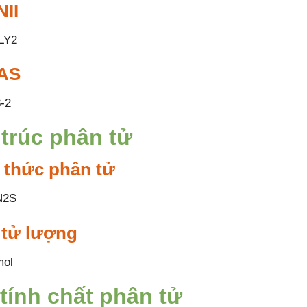
II
LY2
AS
-2
trúc phân tử
 thức phân tử
N2S
 tử lượng
mol
tính chất phân tử