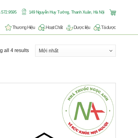
.572.9595
149 Nguyễn Huy Tưởng, Thanh Xuân, Hà Nội
Thương Hiệu
Hoạt Chất
Dược liệu
Tá dược
 all 4 results