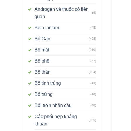
Androgen và thuốc có liên
(9)
quan
Beta lactam
(45)
Bổ Gan
(493)
Bổ mắt
(210)
Bổ phổi
(37)
Bổ thận
(104)
Bổ tinh trùng
(43)
Bổ trứng
(40)
Bôi trơn nhãn cầu
(48)
Các phối hợp kháng
(155)
khuẩn