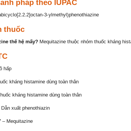
danh pháp theo IUPAC
abicyclo[2.2.2]octan-3-ylmethyl)phenothiazine
 thuốc
zine thế hệ mấy?
Mequitazine thuộc nhóm thuốc kháng hista
TC
ô hấp
uốc kháng histamine dùng toàn thân
huốc kháng histamine dùng toàn thân
Dẫn xuất phenothiazin
 – Mequitazine