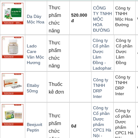
Thực
Công ty
CÔNG
TNHH
TY TNHH
phẩm
520.000
Dạ Dày
Mộc Hoa
MỘC
đ
Mộc Hoa
chức
Đường
HOA
ĐƯỜNG
năng
Công ty
Công ty
Thực
Cổ phần
Lado
Cổ phần
phẩm
Dược
Care
Dược
Lâm
Vân Mộc
Lâm
chức
Đồng
Hương
Đồng -
năng
Ladophar.
Công ty
Công ty
TNHH
Thuốc
Ettaby
TNHH
DRP
50mg
DRP
kê đơn
Inter
Inter
Công ty
Công ty
Cổ phần
Thực
cổ phần
Dược
Dược
phẩm
Beejuvit
phẩm
0
đ
phẩm
Peptin
CPC1 Hà
chức
CPC1 Hà
Nội -