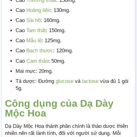
Cao
Thương truật
: 150mg.
Cao
Hoàng liên
: 130mg.
Cao
Sài hồ
: 160mg.
Cao
Tam thất
: 150mg.
Cao
Mẫu lệ
: 125mg.
Cao
Bạch thược
: 120mg.
Cao
Cam thảo
: 50mg.
Mai mực: 20mg.
Tá dược: Đường
glucose
và
lactose
vừa đủ 1 gói
5g.
Công dụng của Dạ Dày
Mộc Hoa
Dạ Dày Mộc Hoa thành phần chính là thảo dược thiên
nhiên nên rất lành tính, đối với người sử dụng. Mỗi