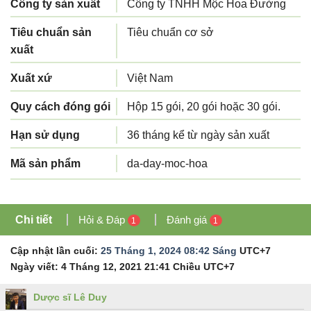
Công ty sản xuất
Công ty TNHH Mộc Hoa Đường
Tiêu chuẩn sản
Tiêu chuẩn cơ sở
xuất
Xuất xứ
Việt Nam
Quy cách đóng gói
Hộp 15 gói, 20 gói hoặc 30 gói.
Hạn sử dụng
36 tháng kể từ ngày sản xuất
Mã sản phẩm
da-day-moc-hoa
Chi tiết
Hỏi & Đáp
Đánh giá
1
1
Cập nhật lần cuối:
25 Tháng 1, 2024 08:42 Sáng
UTC+7
Ngày viết:
4 Tháng 12, 2021 21:41 Chiều
UTC+7
Dược sĩ Lê Duy