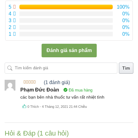
5
100%
4
0%
3
0%
2
0%
1
0%
Đánh giá sản phẩm
Tìm
(1 đánh giá)
Được xếp
Phạm Đức Đoàn
Đã mua hàng
hạng
5
5
sao
các bạn bên nhà thuốc tư vấn rất nhiệt tình
0
Thích
-
4 Tháng 12, 2021 21:44 Chiều
Hỏi & Đáp (1 câu hỏi)