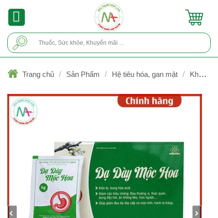
Skip
to
content
Tìm
kiếm:
/
/
/
Trang chủ
Sản Phẩm
Hệ tiêu hóa, gan mật
Kháng
acid, chống trào ngược, viêm loét
1/7