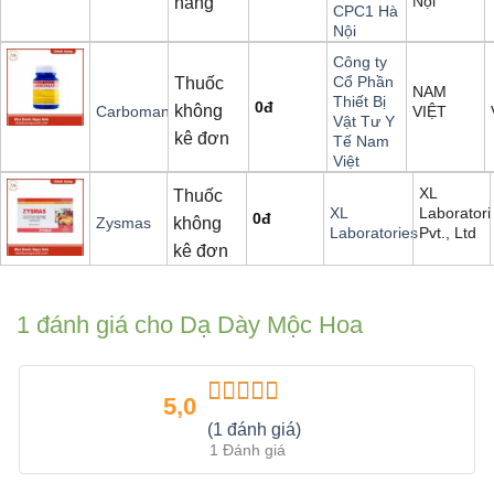
Nội
năng
CPC1 Hà
Nội
Công ty
Cổ Phần
Thuốc
NAM
Thiết Bị
0
đ
không
VIỆT
Carbomango
Vật Tư Y
kê đơn
Tế Nam
Việt
XL
Thuốc
Laboratori
XL
0
đ
không
Zysmas
Pvt., Ltd
Laboratories
kê đơn
1 đánh giá cho
Dạ Dày Mộc Hoa
5,0
Được xếp
(1 đánh giá)
hạng
5.00
5
1 Đánh giá
sao