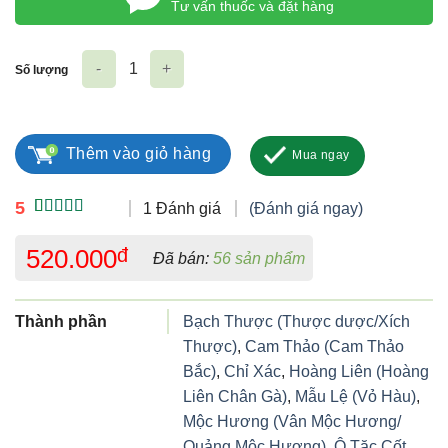
Tư vấn thuốc và đặt hàng
Số lượng
Dạ Dày Mộc Hoa số lượng
Thêm vào giỏ hàng
Mua ngay
5
1 Đánh giá
(Đánh giá ngay)
5.00
1
trên 5
dựa trên
520.000
đ
Đã bán:
56 sản phẩm
đánh giá
Thành phần
Bạch Thược (Thược dược/Xích
Thược)
,
Cam Thảo (Cam Thảo
Bắc)
,
Chỉ Xác
,
Hoàng Liên (Hoàng
Liên Chân Gà)
,
Mẫu Lệ (Vỏ Hàu)
,
Mộc Hương (Vân Mộc Hương/
Quảng Mộc Hương)
,
Ô Tặc Cốt