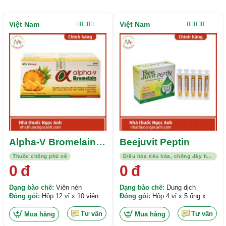
Việt Nam
Việt Nam
Được xếp
Được xếp
hạng
5.00
5
hạng
5.00
5
sao
sao
Alpha-V Bromelain
Beejuvit Peptin
Viphar
Thuốc chống phù nề
Điều hòa tiêu hóa, chống đầy hơi, kháng viêm
0
đ
0
đ
Dạng bào chế:
Viên nén
Dạng bào chế:
Dung dịch
Đóng gói:
Hộp 12 vỉ x 10 viên
Đóng gói:
Hộp 4 vỉ x 5 ống x
10ml
Tư vấn
Tư vấn
Mua hàng
Mua hàng