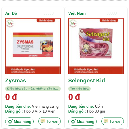
Ấn Độ
Việt Nam
Được xếp
Được xếp
hạng
5.00
5
hạng
5.00
5
sao
sao
Zysmas
Selengest Kid
Điều hòa tiêu hóa, chống đầy hơi, kháng viêm
Trợ tiêu hóa
0
đ
0
đ
Dạng bào chế:
Viên nang cứng
Dạng bào chế:
Cốm
Đóng gói:
Hộp 3 Vỉ x 10 Viên
Đóng gói:
Hộp 30 gói
Tư vấn
Tư vấn
Mua hàng
Mua hàng