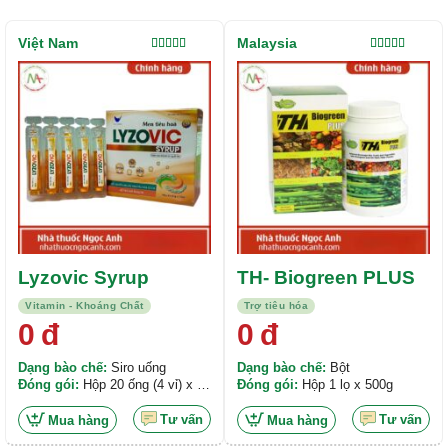
Việt Nam
Malaysia
Được xếp
Được xếp
hạng
5.00
5
hạng
4.00
sao
5 sao
Lyzovic Syrup
TH- Biogreen PLUS
Vitamin - Khoáng Chất
Trợ tiêu hóa
0
đ
0
đ
Dạng bào chế:
Siro uống
Dạng bào chế:
Bột
Đóng gói:
Hộp 20 ống (4 vỉ) x 10
Đóng gói:
Hộp 1 lọ x 500g
ml/ống
Tư vấn
Tư vấn
Mua hàng
Mua hàng