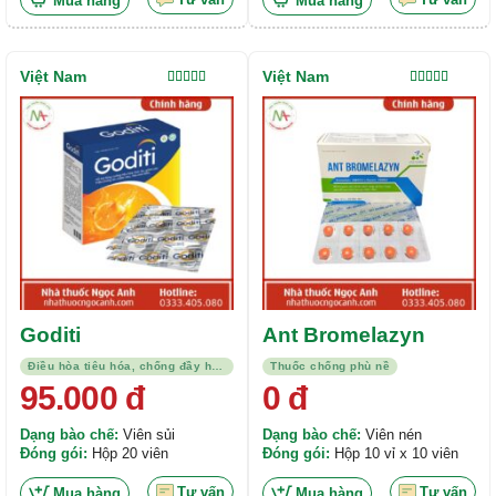
Mua hàng
Mua hàng
Việt Nam
Việt Nam
Được xếp
Được xếp
hạng
5.00
5
hạng
5.00
5
sao
sao
Goditi
Ant Bromelazyn
Điều hòa tiêu hóa, chống đầy hơi, kháng viêm
Thuốc chống phù nề
95.000
đ
0
đ
Dạng bào chế:
Viên sủi
Dạng bào chế:
Viên nén
Đóng gói:
Hộp 20 viên
Đóng gói:
Hộp 10 vỉ x 10 viên
Tư vấn
Tư vấn
Mua hàng
Mua hàng