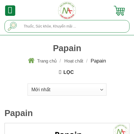
Skip
to
content
Tìm
kiếm:
Papain
/
/
Papain
Trang chủ
Hoạt chất
LỌC
Papain