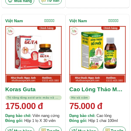
Tư vấn
Mua hàng
Việt Nam
Việt Nam
Được xếp
Được xếp
hạng
5.00
5
hạng
5.00
5
sao
sao
Koras Guta
Cao Lỏng Thảo Mộc
Đông Trùng Bổ Phổi
Trị tăng tăng acid uric máu và bệnh gout
Ho và cảm
Greenlung Haucovi
175.000
đ
75.000
đ
Dạng bào chế:
Viên nang cứng
Dạng bào chế:
Cao lỏng
Đóng gói:
Hộp 1 lọ X 30 viên
Đóng gói:
Hộp 1 chai 100ml
Tư vấn
Tư vấn