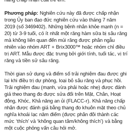
Phương pháp:
Nghiên cứu này đã được chấp nhận
trong Ủy ban đạo đức nghiên cứu vào tháng 7 năm
2019 (số 3469402). Những bệnh nhân khỏe mạnh (n =
20) từ 3-9 tuổi, có ít nhất một răng hàm sữa bị sâu răng
mà không liên quan đến múi răng được phân ngẫu
nhiên vào nhóm ART + Brix3000™ hoặc nhóm chỉ điều
trị ART. Mẫu được đặc trưng bởi giới tính, tuổi tác, vị trí
răng và tiền sử sâu răng.
Thời gian sử dụng và điểm số trải nghiệm đau được ghi
lại khi điều trị dự phòng, loại bỏ sâu răng và phục hồi.
Trải nghiệm đau (mạnh, vừa phải hoặc nhẹ) được đánh
giá theo thang đo được sửa đổi trên Mặt, Chân, Hoạt
động, Khóc, Khả năng an ủi (FLACC-r). Khả năng chấp
nhận được đánh giá bằng thang đo khuôn mặt theo chủ
nghĩa khoái lạc năm điểm (được phân đôi thành các
mức ‘thích’ và ‘không quan tâm/không thích’) và bằng
một cuộc phỏng vấn câu hỏi mở.