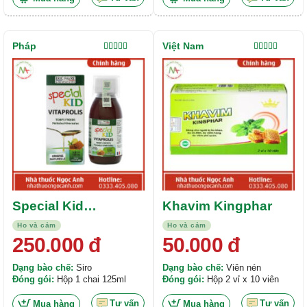
Pháp
Việt Nam
Được xếp
Được xếp
hạng
5.00
5
hạng
5.00
5
sao
sao
Special Kid
Khavim Kingphar
Vitaprolis
Ho và cảm
Ho và cảm
250.000
đ
50.000
đ
Dạng bào chế:
Siro
Dạng bào chế:
Viên nén
Đóng gói:
Hộp 1 chai 125ml
Đóng gói:
Hộp 2 vỉ x 10 viên
Tư vấn
Tư vấn
Mua hàng
Mua hàng