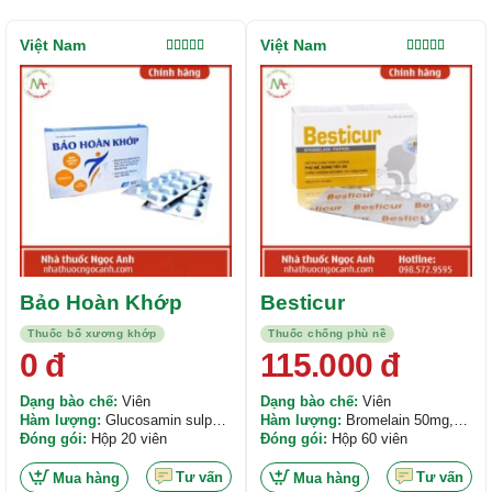
Việt Nam
Việt Nam
Được xếp
Được xếp
hạng
5.00
5
hạng
4.00
sao
5 sao
Bảo Hoàn Khớp
Besticur
Thuốc bổ xương khớp
Thuốc chống phù nề
0
đ
115.000
đ
Dạng bào chế:
Viên
Dạng bào chế:
Viên
Hàm lượng:
Glucosamin sulphat
Hàm lượng:
Bromelain 50mg,
2KCl 250mg, Cao khô trinh nữ
Đóng gói:
Hộp 20 viên
Đóng gói:
Hộp 60 viên
Papain 50mg, Bioperin 0,5mg
150mg, nano Collagen type II
100mg,...
Tư vấn
Tư vấn
Mua hàng
Mua hàng