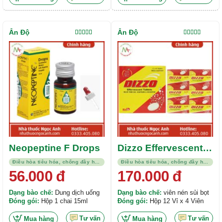
Ấn Độ
Ấn Độ
Được xếp
Được xếp
hạng
4.00
hạng
5.00
5
5 sao
sao
Neopeptine F Drops
Dizzo Effervescent
Tablets
Điều hòa tiêu hóa, chống đầy hơi, kháng viêm
Điều hòa tiêu hóa, chống đầy hơi, kháng viêm
56.000
đ
170.000
đ
Dạng bào chế:
Dung dịch uống
Dạng bào chế:
viên nén sủi bọt
Đóng gói:
Hộp 1 chai 15ml
Đóng gói:
Hộp 12 Vỉ x 4 Viên
Tư vấn
Tư vấn
Mua hàng
Mua hàng