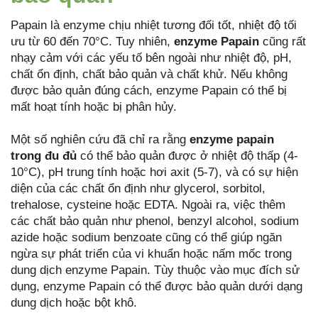
Papain là enzyme chịu nhiệt tương đối tốt, nhiệt độ tối
ưu từ 60 đến 70°C. Tuy nhiên,
enzyme Papain
cũng rất
nhạy cảm với các yếu tố bên ngoài như nhiệt độ, pH,
chất ổn định, chất bảo quản và chất khử. Nếu không
được bảo quản đúng cách, enzyme Papain có thể bị
mất hoạt tính hoặc bị phân hủy.
Một số nghiên cứu đã chỉ ra rằng
enzyme papain
trong đu đủ
có thể bảo quản được ở nhiệt độ thấp (4-
10°C), pH trung tính hoặc hơi axit (5-7), và có sự hiện
diện của các chất ổn định như glycerol, sorbitol,
trehalose, cysteine hoặc EDTA. Ngoài ra, việc thêm
các chất bảo quản như phenol, benzyl alcohol, sodium
azide hoặc sodium benzoate cũng có thể giúp ngăn
ngừa sự phát triển của vi khuẩn hoặc nấm mốc trong
dung dịch enzyme Papain. Tùy thuộc vào mục đích sử
dụng, enzyme Papain có thể được bảo quản dưới dạng
dung dịch hoặc bột khô.