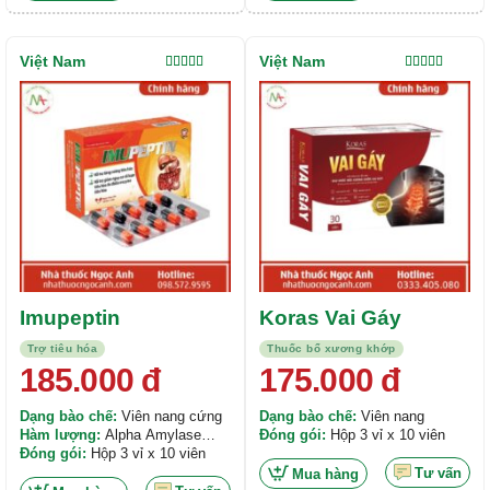
Việt Nam
Việt Nam
Được xếp
Được xếp
hạng
5.00
5
hạng
4.00
sao
5 sao
Imupeptin
Koras Vai Gáy
Trợ tiêu hóa
Thuốc bổ xương khớp
185.000
đ
175.000
đ
Dạng bào chế:
Viên nang cứng
Dạng bào chế:
Viên nang
Hàm lượng:
Alpha Amylase
Đóng gói:
Hộp 3 vỉ x 10 viên
100mg, Papain 100mg, FOS
Đóng gói:
Hộp 3 vỉ x 10 viên
100mg,...
Tư vấn
Mua hàng