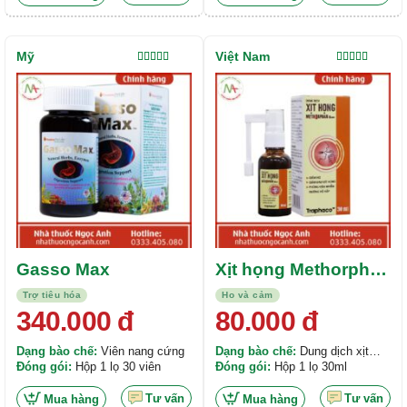
Mỹ
Việt Nam
Được xếp
Được xếp
hạng
5.00
5
hạng
5.00
5
sao
sao
Gasso Max
Xịt họng Methorphan
Bee
Trợ tiêu hóa
Ho và cảm
340.000
đ
80.000
đ
Dạng bào chế:
Viên nang cứng
Dạng bào chế:
Dung dịch xịt
Đóng gói:
Hộp 1 lọ 30 viên
họng
Đóng gói:
Hộp 1 lọ 30ml
Tư vấn
Tư vấn
Mua hàng
Mua hàng