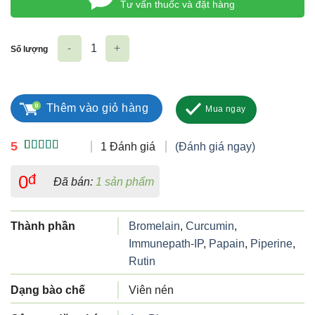
Tư vấn thuốc và đặt hàng
Số lượng
Ant Bromelazyn số lượng
Thêm vào giỏ hàng
Mua ngay
5
1 Đánh giá
(Đánh giá ngay)
5.00
1
trên 5
dựa trên
0
đ
Đã bán:
1 sản phẩm
đánh giá
Thành phần
Bromelain
,
Curcumin
,
Immunepath-IP
,
Papain
,
Piperine
,
Rutin
Dạng bào chế
Viên nén