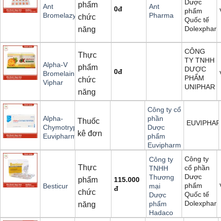
Dược
phẩm
Ant
Ant
0
đ
phẩm
Bromelazyn
Pharma
chức
Quốc tế
Dolexphar
năng
CÔNG
Thực
TY TNHH
Alpha-V
phẩm
DƯỢC
0
đ
Bromelain
PHẨM
chức
Viphar
UNIPHAR
năng
Công ty cổ
Alpha-
phần
Thuốc
EUVIPHA
Chymotrypsin
Dược
kê đơn
Euvipharm
phẩm
Euvipharm
Công ty
Công ty
Thực
cổ phần
TNHH
Dược
Thương
phẩm
115.000
phẩm
Besticur
mại
đ
chức
Quốc tế
Dược
Dolexphar
phẩm
năng
Hadaco