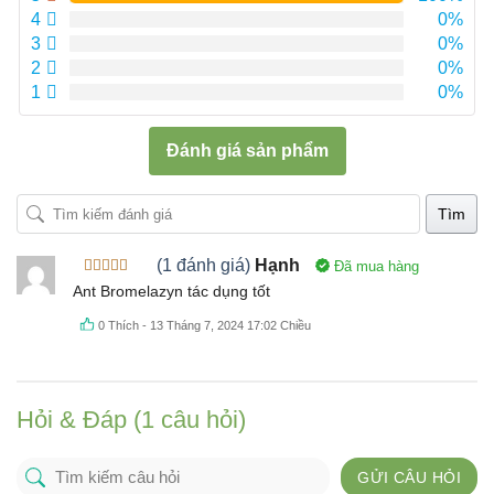
4
0%
3
0%
2
0%
1
0%
Đánh giá sản phẩm
Tìm
(1 đánh giá)
Hạnh
Đã mua hàng
Được xếp
Ant Bromelazyn tác dụng tốt
hạng
5
5
sao
0
Thích
-
13 Tháng 7, 2024 17:02 Chiều
Hỏi & Đáp (1 câu hỏi)
GỬI CÂU HỎI