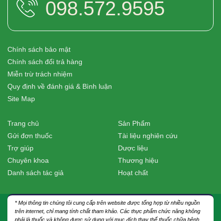
098.572.9595
Chính sách bảo mật
Chính sách đổi trả hàng
Miễn trừ trách nhiệm
Quy định về đánh giá & Bình luận
Site Map
Trang chủ
Sản Phẩm
Gửi đơn thuốc
Tài liệu nghiên cứu
Trợ giúp
Dược liệu
Chuyên khoa
Thương hiệu
Danh sách tác giả
Hoạt chất
* Mọi thông tin chúng tôi cung cấp trên website được tổng hợp từ nhiều nguồn
trên internet, chỉ mang tính chất tham khảo. Các thực phẩm chức năng không
phải là thuốc và không được sử dụng với mục đích thay thế thuốc chữa bệnh.