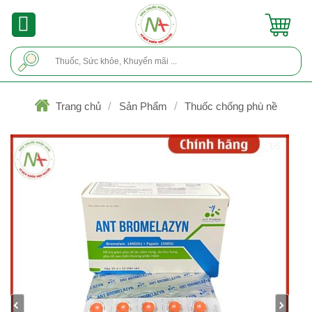
Skip
to
content
Tìm
kiếm:
/
/
Trang chủ
Sản Phẩm
Thuốc chống phù nề
1/5