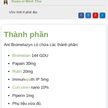
Dược sĩ Minh Thư
Ước tính 4 phút đọc
Thành phần
Ant Bromelazyn có chứa các thành phần:
Bromelain
144 GDU
Papain 30mg
Rutin
20mg
Immun
epa
th IP 5mg
Curcumin
nano 10%
Piperin 1mg
Phụ liệu vừa đủ.