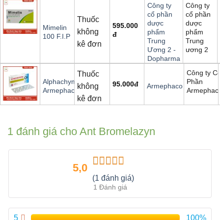
Công ty
Công ty
cổ phần
cổ phần
Thuốc
dược
dược
595.000
Mimelin
không
phẩm
phẩm
đ
100 F.I.P
Trung
Trung
kê đơn
ương 2
Ương 2 -
Dopharma
Công ty C
Thuốc
Phần
Alphachymotrypsin
95.000
đ
không
Armephaco
Armephac
Armephaco
kê đơn
1 đánh giá cho
Ant Bromelazyn
5,0
Được xếp
(1 đánh giá)
hạng
5.00
5
1 Đánh giá
sao
5
100%