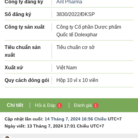
Công ty đăng ký
Ant Pharma
Số đăng ký
3830/2022/ĐKSP
Công ty sản xuất
Công ty Cổ phần Dược phẩm
Quốc tế Dolexphar
Tiêu chuẩn sản
Tiêu chuẩn cơ sở
xuất
Xuất xứ
Việt Nam
Quy cách đóng gói
Hộp 10 vỉ x 10 viên
Chi tiết
Hỏi & Đáp
Đánh giá
1
1
Cập nhật lần cuối:
14 Tháng 7, 2024 16:56 Chiều
UTC+7
Ngày viết:
13 Tháng 7, 2024 17:01 Chiều
UTC+7