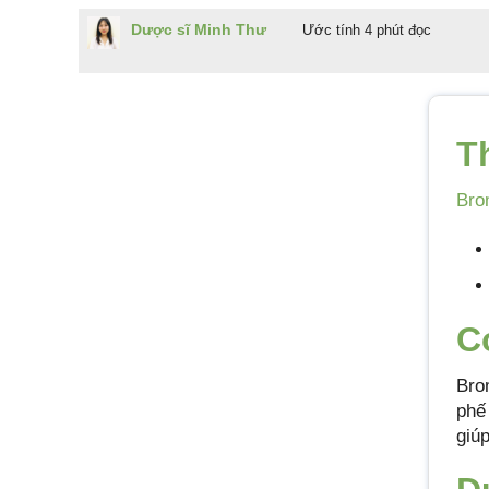
Dược sĩ Minh Thư
Ước tính 4 phút đọc
T
Bro
C
Bro
phế
giúp