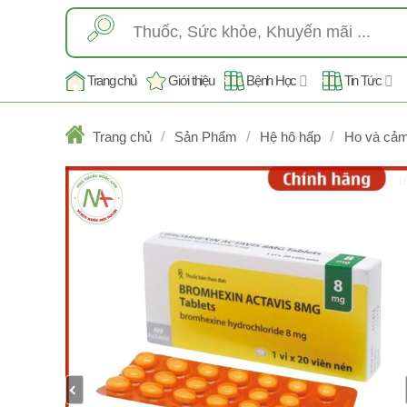
Skip
Tìm
to
kiếm:
content
Trang chủ
Giới thiệu
Bệnh Học
Tin Tức
/
/
/
Trang chủ
Sản Phẩm
Hệ hô hấp
Ho và cả
1