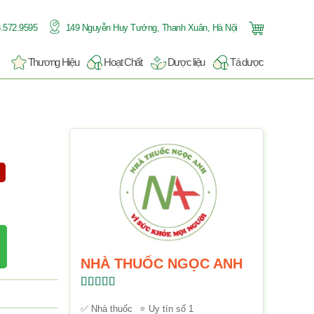
.572.9595
149 Nguyễn Huy Tưởng, Thanh Xuân, Hà Nội
Thương Hiệu
Hoạt Chất
Dược liệu
Tá dược
NHÀ THUỐC NGỌC ANH
Được xếp
hạng
5.00
5
✅ Nhà thuốc
⭐ Uy tín số 1