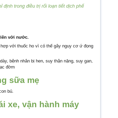
ịnh trong điều trị rối loạn tiết dịch phế
iên với nước.
hợp với thuốc ho vì có thể gây nguy cơ ứ đọng
 dày, bệnh nhân bị hen, suy thận nặng, suy gan,
hạc đờm
ằng sữa mẹ
con bú.
ái xe, vận hành máy