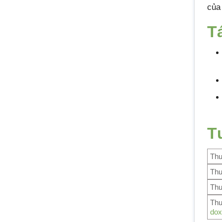
của
T
T
Th
Thu
Thu
Thu
dox