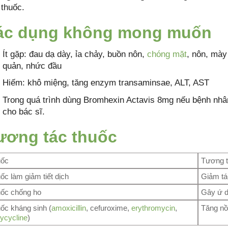
 thuốc.
ác dụng không mong muốn
Ít gặp: đau dạ dày, ỉa chảy, buồn nôn,
chóng mặt
, nôn, mày
quản, nhức đầu
Hiếm: khô miệng, tăng enzym transaminsae, ALT, AST
Trong quá trình dùng Bromhexin Actavis 8mg nếu bệnh nhân
cho bác sĩ.
ương tác thuốc
uốc
Tương 
ốc làm giảm tiết dịch
Giảm tá
ốc chống ho
Gây ứ d
ốc kháng sinh (
amoxicillin
, cefuroxime,
erythromycin
,
Tăng nồ
ycycline
)