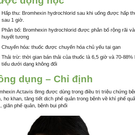
ược động học
Hấp thu: Bromhexin hydrochlorid sau khi uống được hấp thu
sau 1 giờ.
Phân bố: Bromhexin hydrochlorid được phân bố rộng rãi và
huyết tương
Chuyển hóa: thuốc được chuyển hóa chủ yếu tại gan
Thải trừ: thời gian bán thải của thuốc là 6,5 giờ và 70-88%
tiểu dưới dạng không đổi
ông dụng – Chỉ định
mhexin Actavis 8mg được dùng trong điều trị triệu chứng bệ
, ho khan, tăng tiết dịch phế quản trong bệnh về khí phế qu
, giãn phế quản, bệnh bụi phổi