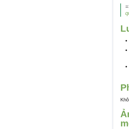
=
q
L
P
Khô
Ả
m