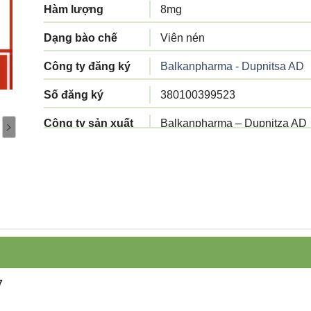
Hàm lượng
8mg
Dạng bào chế
Viên nén
Công ty đăng ký
Balkanpharma - Dupnitsa AD
Số đăng ký
380100399523
Công ty sản xuất
Balkanpharma – Dupnitza AD
Tiêu chuẩn sản
Tiêu chuẩn cơ sở
xuất
Xuất xứ
Bulgaria
Quy cách đóng gói
Hộp 1 vỉ x 20 viên
7