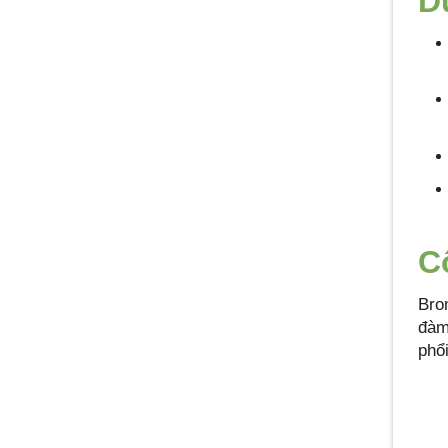
D
C
Bro
đàm
phổi