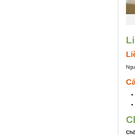
L
Li
Ngườ
Cá
C
Chố