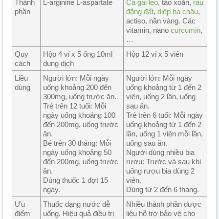
Thành
L-arginine L-aspartate
Cà gai leo
, tảo xoắn,
rau
phần
đắng đất
,
diệp hạ châu
,
actiso, nần vàng. Các
vitamin, nano
curcumin
,
…
Quy
Hộp 4 vỉ x 5 ống 10ml
Hộp 12 vỉ x 5 viên
cách
dung dịch
Liều
Người lớn: Mỗi ngày
Người lớn: Mỗi ngày
dùng
uống khoảng 200 đến
uống khoảng từ 1 đến 2
300mg, uống trước ăn.
viên, uống 2 lần, uống
Trẻ trên 12 tuổi: Mỗi
sau ăn.
ngày uống khoảng 100
Trẻ trên 6 tuổi: Mỗi ngày
đến 200mg, uống trước
uống khoảng từ 1 đến 2
ăn.
lần, uống 1 viên mỗi lần,
Bé trên 30 tháng: Mỗi
uống sau ăn.
ngày uống khoảng 50
Người dùng nhiều bia
đến 200mg, uống trước
rượu: Trước và sau khi
ăn.
uống rượu bia dùng 2
Dùng thuốc 1 đợt 15
viên.
ngày.
Dùng từ 2 đến 6 tháng.
Ưu
Thuốc dạng nước dễ
Nhiều thành phần dược
điểm
uống. Hiệu quả điều trị
liệu hỗ trợ bảo vệ cho