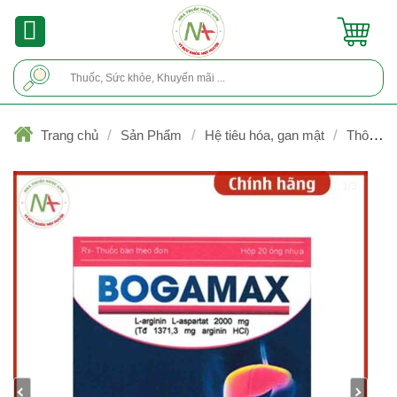
Skip
to
content
Tìm
kiếm:
/
/
/
Trang chủ
Sản Phẩm
Hệ tiêu hóa, gan mật
Thông
mật, tan sỏi mật, bảo vệ gan
1/3