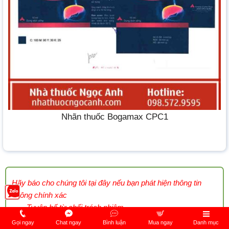
Nhãn thuốc Bogamax CPC1
Hãy báo cho chúng tôi tại đây nếu bạn phát hiện thông tin
không chính xác
Tuyên bố từ chối trách nhiệm
-
Gọi ngay
Chat ngay
Bình luận
Mua ngay
Danh mục