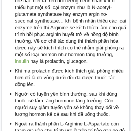
urê đặc biệt là trên đối tượng bệnh nhân khi bị
thiếu hụt một số loại enzym như là N-acetyl-
glutamate synthetase hay enzym arginino-
succinat synthetase… khi bệnh nhân thiếu các loại
enzyme trên thì Arginine sẽ kích thích làm cho quá
trình hồi phục arginin huyết trở về nồng độ bình
thường. Về cơ chế tác dụng thì thành phần hóa
dược này sẽ kích thích co thể nhằm giải phóng ra
một số loại hormon như hormon tăng trưởng,
insulin
hay là prolactin, glucagon.
Khi mà prolactin được kích thích giải phóng nhiều
hơn đó là do vùng dưới đồi đã được thuốc tác
động lên.
Người có tuyến yên bình thường, sau khi dùng
thuốc sẽ làm tăng hormone tăng trưởng. Còn
người suy giảm tuyến yên sẽ không thay đổi về
lượng hormon kể cả sau khi đã uống thuốc.
Ngoài ra thành phần L-Arginine L-Aspartate còn
tham gia vào chu trình ure ở trên tế bào gan do đó