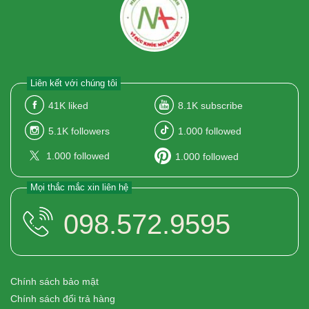
Liên kết với chúng tôi
41K
liked
8.1K
subscribe
5.1K
followers
1.000
followed
1.000
followed
1.000
followed
Mọi thắc mắc xin liên hệ
098.572.9595
Chính sách bảo mật
Chính sách đổi trả hàng