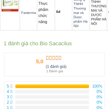
TNHH
Thực
TNHH
THƯƠNG
Thương
phẩm
MẠI VÀ
0
đ
Fasterma
mại và
DƯỢC
chức
Dược
PHẨM HÀ
phẩm Hà
năng
NỘI
Nội
1 đánh giá cho
Bio Sacacilus
5,0
Được xếp
(1 đánh giá)
hạng
5.00
5
1 Đánh giá
sao
5
100%
4
0%
3
0%
2
0%
1
0%