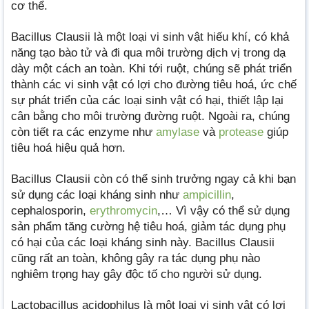
cơ thể.
Bacillus Clausii là một loại vi sinh vật hiếu khí, có khả
năng tạo bào tử và đi qua môi trường dịch vị trong dạ
dày một cách an toàn. Khi tới ruột, chúng sẽ phát triển
thành các vi sinh vật có lợi cho đường tiêu hoá, ức chế
sự phát triển của các loại sinh vật có hại, thiết lập lại
cân bằng cho môi trường đường ruột. Ngoài ra, chúng
còn tiết ra các enzyme như
amylase
và
protease
giúp
tiêu hoá hiệu quả hơn.
Bacillus Clausii còn có thể sinh trưởng ngay cả khi bạn
sử dụng các loại kháng sinh như
ampicillin
,
cephalosporin,
erythromycin
,… Vì vậy có thể sử dụng
sản phẩm tăng cường hệ tiêu hoá, giảm tác dụng phụ
có hại của các loại kháng sinh này. Bacillus Clausii
cũng rất an toàn, không gây ra tác dụng phụ nào
nghiêm trọng hay gây độc tố cho người sử dụng.
Lactobacillus acidophilus là một loại vi sinh vật có lợi