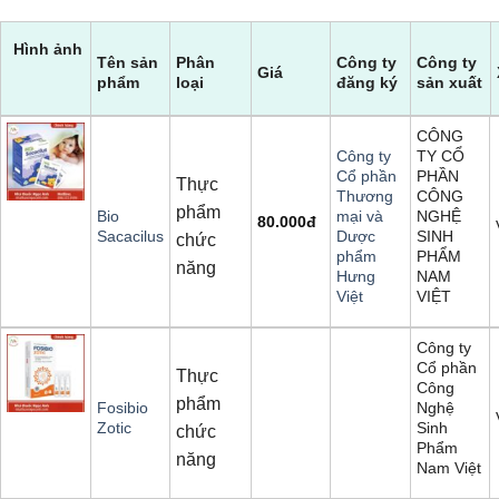
Hình ảnh
Tên sản
Phân
Công ty
Công ty
Giá
phẩm
loại
đăng ký
sản xuất
CÔNG
TY CỔ
Công ty
PHẦN
Cổ phần
Thực
CÔNG
Thương
phẩm
NGHỆ
Bio
mại và
80.000
đ
SINH
Sacacilus
Dược
chức
PHẨM
phẩm
năng
NAM
Hưng
VIỆT
Việt
Công ty
Cổ phần
Thực
Công
phẩm
Nghệ
Fosibio
Sinh
Zotic
chức
Phẩm
năng
Nam Việt