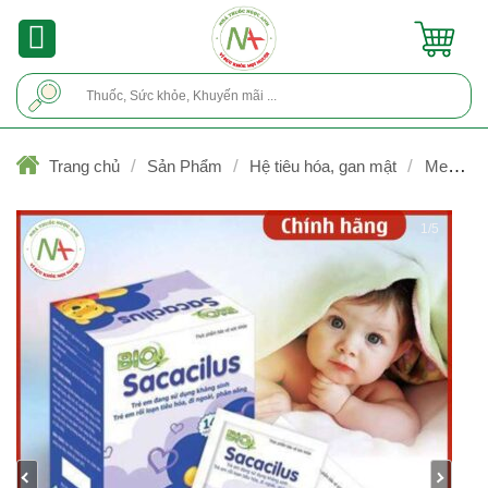
Skip
to
content
Tìm
kiếm:
/
/
/
Trang chủ
Sản Phẩm
Hệ tiêu hóa, gan mật
Men vi
sinh
1/5