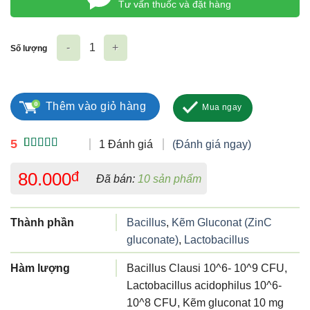
Tư vấn thuốc và đặt hàng
Số lượng
Bio Sacacilus số lượng
Thêm vào giỏ hàng
Mua ngay
5
1 Đánh giá
(Đánh giá ngay)
5.00
1
trên 5
dựa trên
80.000
đ
Đã bán:
10 sản phẩm
đánh giá
Thành phần
Bacillus
,
Kẽm Gluconat (ZinC
gluconate)
,
Lactobacillus
Hàm lượng
Bacillus Clausi 10^6- 10^9 CFU,
Lactobacillus acidophilus 10^6-
10^8 CFU, Kẽm gluconat 10 mg