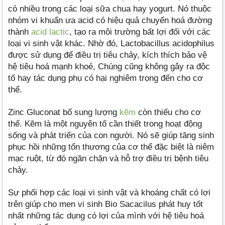
có nhiều trong các loại sữa chua hay yogurt. Nó thuộc
nhóm vi khuẩn ưa acid có hiệu quả chuyển hoá đường
thành
acid lactic
, tạo ra môi trường bất lợi đối với các
loại vi sinh vật khác. Nhờ đó, Lactobacillus acidophilus
được sử dụng để điều trị tiêu chảy, kích thích bảo vệ
hệ tiêu hoá mạnh khoẻ, Chúng cũng không gây ra độc
tố hay tác dụng phụ có hại nghiêm trọng đến cho cơ
thể.
Zinc Gluconat bổ sung lượng
kẽm
còn thiếu cho cơ
thể. Kẽm là một nguyên tố cần thiết trong hoạt động
sống và phát triển của con người. Nó sẽ giúp tăng sinh
phục hồi những tổn thương của cơ thể đặc biệt là niêm
mạc ruột, từ đó ngăn chặn và hỗ trợ điều trị bệnh tiêu
chảy.
Sự phối hợp các loại vi sinh vật và khoáng chất có lợi
trên giúp cho men vi sinh Bio Sacacilus phát huy tốt
nhất những tác dụng có lợi của mình với hệ tiêu hoá