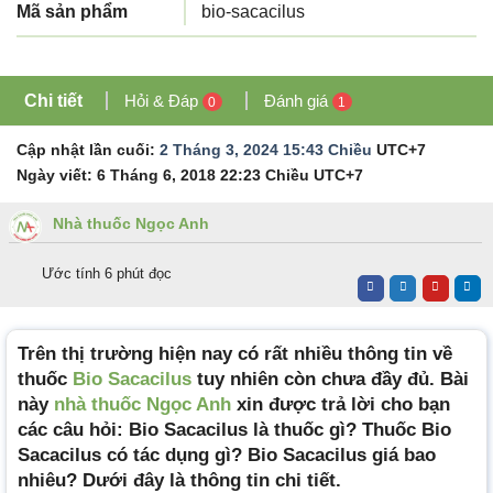
Mã sản phẩm
bio-sacacilus
Chi tiết
Hỏi & Đáp
Đánh giá
0
1
Cập nhật lần cuối:
2 Tháng 3, 2024 15:43 Chiều
UTC+7
Ngày viết:
6 Tháng 6, 2018 22:23 Chiều
UTC+7
Nhà thuốc Ngọc Anh
Ước tính 6 phút đọc
Trên thị trường hiện nay có rất nhiều thông tin về
thuốc
Bio Sacacilus
tuy nhiên còn chưa đầy đủ. Bài
này
nhà thuốc Ngọc Anh
xin được trả lời cho bạn
các câu hỏi: Bio Sacacilus là thuốc gì? Thuốc Bio
Sacacilus có tác dụng gì? Bio Sacacilus giá bao
nhiêu? Dưới đây là thông tin chi tiết.