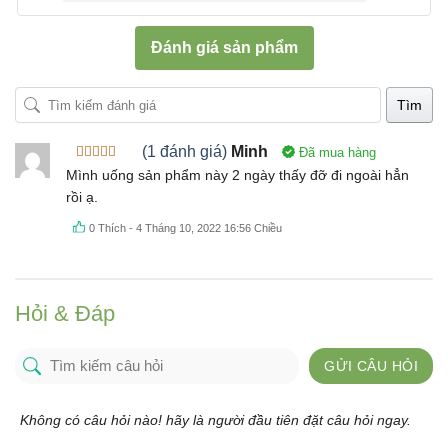
Đánh giá sản phẩm
Tìm
(1 đánh giá)
Minh
Đã mua hàng
Được xếp
Mình uống sản phẩm này 2 ngày thấy đỡ đi ngoài hẳn
hạng
5
5
rồi ạ.
sao
0
Thích
-
4 Tháng 10, 2022 16:56 Chiều
Hỏi & Đáp
GỬI CÂU HỎI
Không có câu hỏi nào! hãy là người đầu tiên đặt câu hỏi ngay.