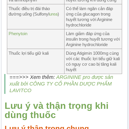
Thuốc điều trị đái tháo
Có thể làm ngăn cản đáp
đường uống (Sulfonyl
urea
)
ứng của glucagon trong
huyết tương với Arginine
hydrochloride
Phenytoin
Làm giảm đáp ứng của
insulin trong huyết tương với
Arginine hydrochloride
Thuốc lợi tiểu giữ kali
Dùng Atigimin 1000mg cùng
với các thuốc lợi tiểu giữ kali
có nguy cơ cao bị tăng kali
huyết
===>>> Xem thêm:
ARGININE pro được sản
xuất bởi CÔNG TY CỔ PHẦN DƯỢC PHẨM
LAVITCO
Lưu ý và thận trọng khi
dùng thuốc
Lưu ý thận trọng chung