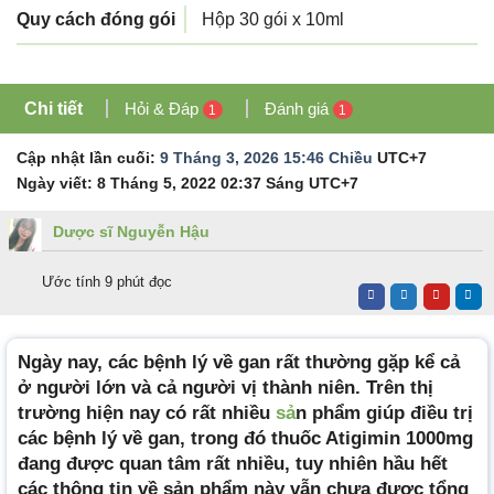
Quy cách đóng gói
Hộp 30 gói x 10ml
Chi tiết
Hỏi & Đáp
Đánh giá
1
1
Cập nhật lần cuối:
9 Tháng 3, 2026 15:46 Chiều
UTC+7
Ngày viết:
8 Tháng 5, 2022 02:37 Sáng
UTC+7
Dược sĩ Nguyễn Hậu
Ước tính 9 phút đọc
Ngày nay, các bệnh lý về gan rất thường gặp kể cả
ở người lớn và cả người vị thành niên. Trên thị
trường hiện nay có rất nhiều
sả
n phẩm giúp điều trị
các bệnh lý về gan, trong đó thuốc Atigimin 1000mg
đang được quan tâm rất nhiều, tuy nhiên hầu hết
các thông tin về sản phẩm này vẫn chưa được tổng