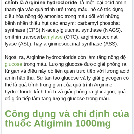
chính là Arginine hydrocloride
-là một loại acid amin
tham gia vào quá trình urê trong máu, nó có tác dụng
điều hòa nồng độ amoniac trong máu đối với những
bệnh nhân thiếu hụt các enzym: carbamyl phosphat
synthase (CPS),N-acetylglutamat synthase (NAGS),
omithin transcarb
amylase
(OTC), argininosuccinat
lyase (ASL), hay argininosuccinat synthase (ASS).
Ngoài ra, Arginine hydrochloride còn làm tăng nồng độ
glucose
trong máu. Lượng glucose được giải phóng ra
từ gan và điều này có liên quan trực tiếp với lượng acid
amin hấp thu. Sự tân tạo glucose và ly giải glycogen có
thể là quá trình trung gian của quá trình Arginine
hydrocloride kích thích và giải phóng ra glucagon, quá
đó gián tiếp làm tăng lượng glucose trong máu.
Công dụng và chỉ định của
thuốc Atigimin 1000mg