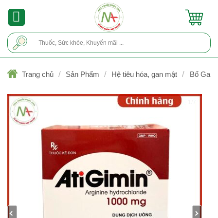
Skip
to
content
Tìm
kiếm:
/
/
/
Trang chủ
Sản Phẩm
Hệ tiêu hóa, gan mật
Bổ Gan
1/7