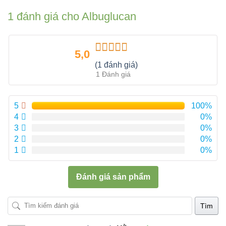
1 đánh giá cho
Albuglucan
5,0
Được xếp
(1 đánh giá)
hạng
5.00
5
1 Đánh giá
sao
5
100%
4
0%
3
0%
2
0%
1
0%
Đánh giá sản phẩm
Tìm