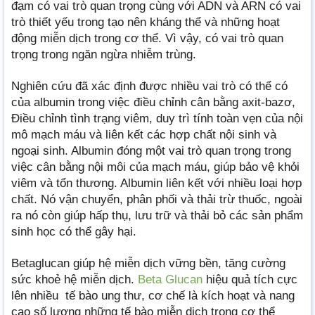
đạm có vai trò quan trọng cùng với ADN và ARN có vai
trò thiết yếu trong tạo nên kháng thể và những hoạt
động miễn dịch trong cơ thể. Vì vậy, có vai trò quan
trọng trong ngăn ngừa nhiễm trùng.
Nghiên cứu đã xác định được nhiều vai trò có thể có
của albumin trong việc điều chỉnh cân bằng axit-bazơ,
Điều chỉnh tình trạng viêm, duy trì tính toàn vẹn của nội
mô mạch máu và liên kết các hợp chất nội sinh và
ngoại sinh. Albumin đóng một vai trò quan trọng trong
việc cân bằng nội môi của mạch máu, giúp bảo vệ khỏi
viêm và tổn thương. Albumin liên kết với nhiều loại hợp
chất. Nó vận chuyển, phân phối và thải trừ thuốc, ngoài
ra nó còn giúp hấp thụ, lưu trữ và thải bỏ các sản phẩm
sinh học có thể gây hại.
Betaglucan giúp hệ miễn dịch vững bền, tăng cường
sức khoẻ hệ miễn dịch.
Beta Glucan
hiệu quả tích cực
lên nhiều tế bào ung thư, cơ chế là kích hoạt và nang
cao số lượng những tế bào miễn dịch trong cơ thể