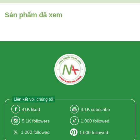
Sản phẩm đã xem
Liên kết với chúng tôi
41K
liked
8.1K
subscribe
5.1K
followers
1.000
followed
1.000
followed
1.000
followed