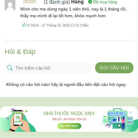
(1 đánh giá)
Hằng
Đã mua hàng
Được xếp
Mình cho mẹ dùng ngày 1 viên thôi, nay là 1 tháng rồi,
hạng
5
5
thấy mẹ mình đi lại tốt hơn, khỏe mạnh hơn
sao
0
Thích
-
27 Tháng 10, 2022 17:21 Chiều
Hỏi & Đáp
GỬI CÂU HỎI
Không có câu hỏi nào! hãy là người đầu tiên đặt câu hỏi ngay.