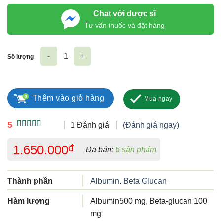
Chat với dược sĩ
Tư vấn thuốc và đặt hàng
Số lượng
Albuglucan số lượng
Thêm vào giỏ hàng
Mua ngay
5
1 Đánh giá
(Đánh giá ngay)
5.00
1
trên 5
dựa trên
1.650.000
đ
Đã bán:
6 sản phẩm
đánh giá
Thành phần
Albumin
,
Beta Glucan
Hàm lượng
Albumin500 mg, Beta-glucan 100
mg