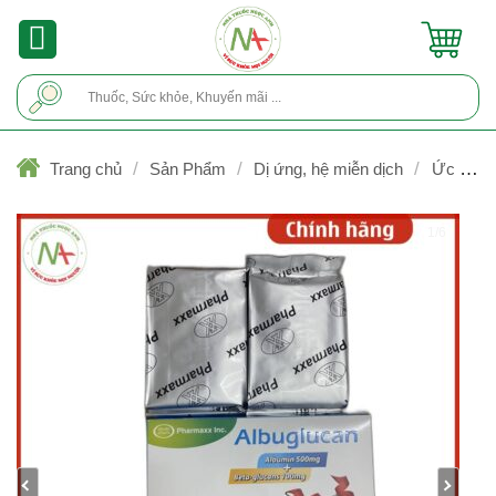
Skip
to
content
Tìm
kiếm:
/
/
/
Trang chủ
Sản Phẩm
Dị ứng, hệ miễn dịch
Ức chế
miễn dịch
1/6