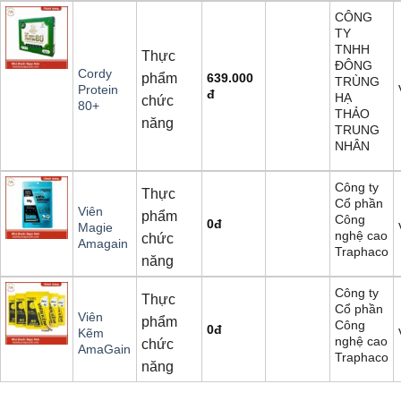
CÔNG
TY
TNHH
Thực
ĐÔNG
Cordy
phẩm
639.000
TRÙNG
Protein
đ
HẠ
chức
80+
THẢO
năng
TRUNG
NHÂN
Công ty
Thực
Cổ phần
Viên
phẩm
Công
0
đ
Magie
nghệ cao
chức
Amagain
Traphaco
năng
Công ty
Thực
Cổ phần
Viên
phẩm
Công
0
đ
Kẽm
nghệ cao
chức
AmaGain
Traphaco
năng