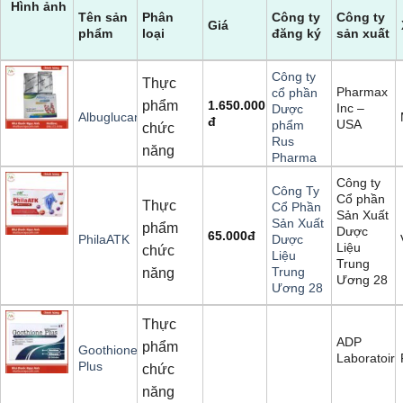
Hình ảnh
Tên sản
Phân
Công ty
Công ty
Giá
phẩm
loại
đăng ký
sản xuất
Công ty
Thực
Pharmax
cổ phần
phẩm
1.650.000
Inc –
Dược
Albuglucan
đ
USA
phẩm
chức
Rus
năng
Pharma
Công ty
Công Ty
Cổ phần
Thực
Cổ Phần
Sản Xuất
Sản Xuất
phẩm
Dược
65.000
đ
PhilaATK
Dược
Liệu
chức
Liệu
Trung
Trung
năng
Ương 28
Ương 28
Thực
ADP
phẩm
Goothione
Laboratoire
Plus
chức
năng