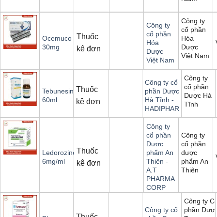
Công ty
Công ty
cổ phần
cổ phần
Thuốc
Hóa
Ocemuco
Hóa
Dược
30mg
kê đơn
Dược
Việt Nam
Việt Nam
Công ty
Công ty cổ
cổ phần
Thuốc
Tebunesin
phần Dược
Dược Hà
60ml
Hà Tĩnh -
kê đơn
Tĩnh
HADIPHAR
Công ty
Công ty
cổ phần
cổ phần
Dược
Thuốc
dược
Ledorozine
phẩm An
phẩm An
6mg/ml
Thiên -
kê đơn
Thiên
A.T
PHARMA
CORP
Công ty C
phần Dượ
Công ty cổ
Thuốc