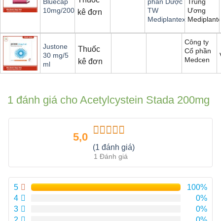
Trung
Bluecap
phần Dược
Ương
10mg/200mg
TW
kê đơn
Mediplant
Mediplantex
Công ty
Justone
Thuốc
Cổ phần
30 mg/5
Medcen
kê đơn
ml
1 đánh giá cho
Acetylcystein Stada 200mg
5,0
Được xếp
(1 đánh giá)
hạng
5.00
5
1 Đánh giá
sao
5
100%
4
0%
3
0%
2
0%