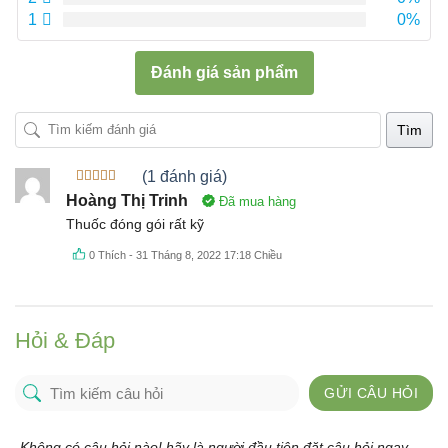
1
0%
Đánh giá sản phẩm
Tìm
(1 đánh giá)
Được xếp
Hoàng Thị Trinh
Đã mua hàng
hạng
5
5
sao
Thuốc đóng gói rất kỹ
0
Thích
-
31 Tháng 8, 2022 17:18 Chiều
Hỏi & Đáp
GỬI CÂU HỎI
Không có câu hỏi nào! hãy là người đầu tiên đặt câu hỏi ngay.