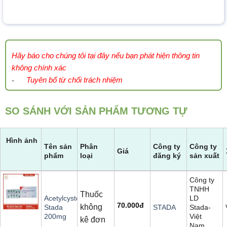
Hãy báo cho chúng tôi tại đây nếu bạn phát hiện thông tin
không chính xác
Tuyên bố từ chối trách nhiệm
-
SO SÁNH VỚI SẢN PHẨM TƯƠNG TỰ
Hình ảnh
Tên sản
Phân
Công ty
Công ty
Giá
phẩm
loại
đăng ký
sản xuất
Công ty
TNHH
Thuốc
LD
Acetylcystein
70.000
đ
không
Stada-
Stada
STADA
Việt
200mg
kê đơn
Nam.