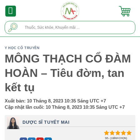
Skip
to
content
Tìm
kiếm:
Y HỌC CỔ TRUYỀN
MÔNG THẠCH CỔ ĐÀM
HOÀN – Tiêu đờm, tan
kết tụ
Xuất bản:
10 Tháng 8, 2023 10:35 Sáng
UTC +7
Cập nhật lần cuối:
10 Tháng 8, 2023 10:35 Sáng
UTC +7
DƯỢC SĨ TUYẾT MAI
5/5 - (1 BÌNH CHỌN)