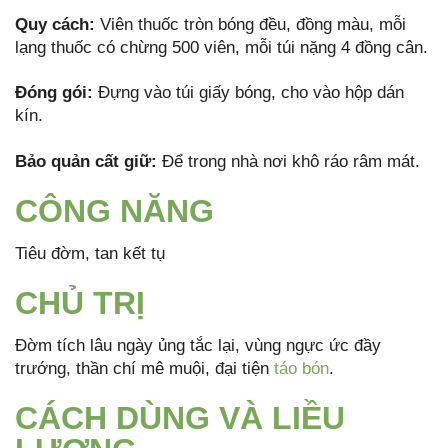
Quy cách:
Viên thuốc tròn bóng đều, đồng màu, mỗi
lạng thuốc có chừng 500 viên, mỗi túi nặng 4 đồng cân.
Đóng gói:
Đựng vào túi giấy bóng, cho vào hộp dán
kín.
Bảo quản cất giữ:
Để trong nhà nơi khô ráo râm mát.
CÔNG NĂNG
Tiêu đờm, tan kết tụ
CHỦ TRỊ
Đờm tích lâu ngày ủng tắc lại, vùng ngực ức đầy
trướng, thần chí mê muội, đại tiện
táo bón
.
CÁCH DÙNG VÀ LIỀU