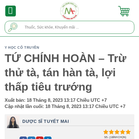
Skip
to
content
Tìm
kiếm:
Y HỌC CỔ TRUYỀN
TỨ CHÍNH HOÀN – Trừ
thử tà, tán hàn tà, lợi
thấp tiêu trướng
Xuất bản:
18 Tháng 8, 2023 13:17 Chiều
UTC +7
Cập nhật lần cuối:
18 Tháng 8, 2023 13:17 Chiều
UTC +7
DƯỢC SĨ TUYẾT MAI
5/5 - (1 BÌNH CHỌN)