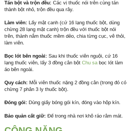
Tán
bột và trộn đều:
Các vị thuốc nói trên cùng tán
thành bột nhỏ, trộn đều qua rây.
Là
m viên:
Lấy mật canh (cứ 16 lạng thuốc bột, dùng
chừng 28 lạng mật canh) trộn đều với thuốc bột nói
trên, thành nắm thuốc mềm dẻo, chia từng cục, vê thỏi,
làm viên.
Bọc lót bên ngoài:
Sau khi thuốc viên nguội, cứ 16
lạng thuốc viên, lấy 3 đồng cân bột
Chu sa
bọc lót làm
áo bên ngoài.
Quy cách:
Mỗi viên thuốc nặng 2 đồng cân (trong đó có
chừng 7 phân 3 ly thuốc bột).
Đóng gói:
Dùng giấy bóng gói kín, đóng vào hộp kín.
Bảo qu
ả
n cất giữ:
Để trong nhà nơi khô ráo râm mát.
CÔNG NĂNG