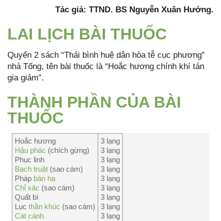
Tác giả: TTND. BS Nguyễn Xuân Hướng.
LAI LỊCH BÀI THUỐC
Quyển 2 sách “Thái bình huệ dân hòa tễ cục phương”
nhà Tống, tên bài thuốc là “Hoắc hương chính khí tán
gia giảm”.
THÀNH PHẦN CỦA BÀI
THUỐC
Hoắc hương
3 lạng
Hậu phác
(chích gừng)
3 lạng
Phục linh
3 lạng
Bạch truật
(sao cám)
3 lạng
Pháp
bán hạ
3 lạng
Chỉ xác
(sao cám)
3 lạng
Quất bì
3 lạng
Lục
thần khúc
(sao cám)
3 lạng
Cát cánh
3 lạng