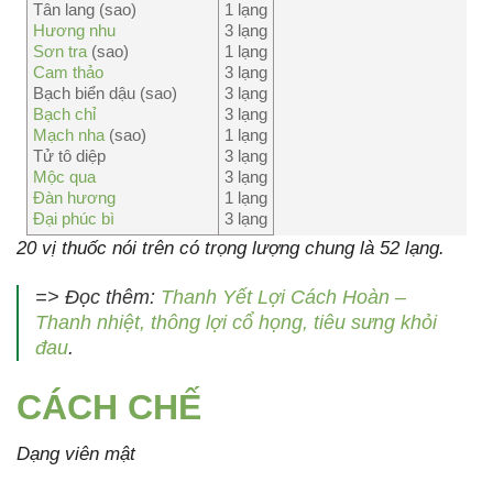
Tân lang (sao)
1 lạng
Hương nhu
3 lạng
Sơn tra
(sao)
1 lạng
Cam thảo
3 lạng
Bạch biển dậu (sao)
3 lạng
Bạch chỉ
3 lạng
Mạch nha
(sao)
1 lạng
Tử tô diệp
3 lạng
Mộc qua
3 lạng
Đàn hương
1 lạng
Đại phúc bì
3 lạng
20 vị thuốc nói trên có trọng lượng chung là 52 lạng.
=> Đọc thêm:
Thanh Yết Lợi Cách Hoàn –
Thanh nhiệt, thông lợi cổ họng, tiêu sưng khỏi
đau
.
CÁCH CHẾ
Dạng viên mật