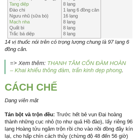
Tang diệp
8 lạng
Đào chi
1 lạng 6 đồng cân
Ngưu nhũ (sữa bò)
16 lạng
Mạch nha
8 lạng
Quất bì
8 lạng
Trắc bá diệp
8 lạng
14 vị thuốc nói trên có trọng lượng chung là 97 lạng 6
đồng cân.
=> Xem thêm:
THANH TÂM CỔN ĐÀM HOÀN
– Khai khiếu thông đàm, trấn kinh dẹp phong
.
CÁCH CHẾ
Dạng viên mật
T
án bột v
à trộn đều:
Trước hết bẻ vụn Đại hoàng
thành những cục nhỏ (to như quả Hồ đào), lấy riêng 96
lạng Hoàng tửu ngâm trộn rồi cho vào nồi đồng đây kín
lại, cho hấp chín cách thủy (chừng độ 48 đến 56 giờ)