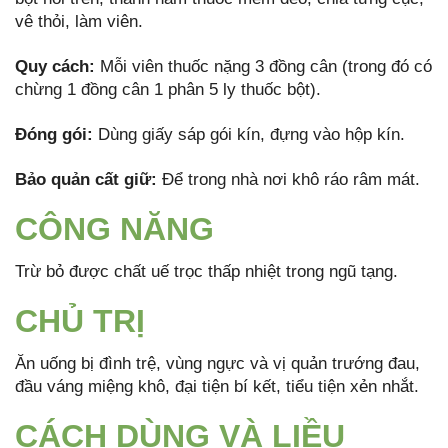
vê thỏi, làm viên.
Qu
y cách:
Mỗi viên thuốc nặng 3 đồng cân (trong đó có
chừng 1 đồng cân 1 phân 5 ly thuốc bột).
Đóng gói:
Dùng giấy sáp gói kín, đựng vào hộp kín.
Bảo qu
ản c
ất giữ:
Để trong nhà nơi khô ráo râm mát.
CÔNG NĂNG
Trừ bỏ được chất uế trọc thấp nhiệt trong ngũ tạng.
CHỦ TRỊ
Ăn uống bị đình trệ, vùng ngực và vị quản trướng đau,
đầu váng miệng khô, đại tiện bí kết, tiểu tiện xẻn nhắt.
CÁCH DÙNG VÀ LIỀU