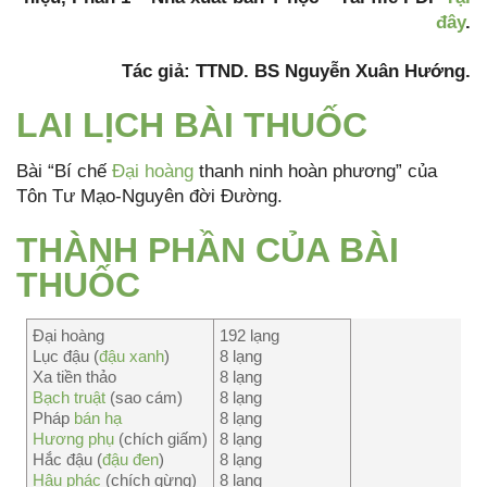
đây
.
Tác giả: TTND. BS Nguyễn Xuân Hướng.
LAI LỊCH BÀI THUỐC
Bài “Bí chế
Đại hoàng
thanh ninh hoàn phương” của
Tôn Tư Mạo-Nguyên đời Đường.
THÀNH PHẦN CỦA BÀI
THUỐC
Đại hoàng
192 lạng
Lục đậu (
đậu xanh
)
8 lạng
Xa tiền thảo
8 lạng
Bạch truật
(sao cám)
8 lạng
Pháp
bán hạ
8 lạng
Hương phụ
(chích giấm)
8 lạng
Hắc đậu (
đậu đen
)
8 lạng
Hậu phác
(chích gừng)
8 lạng