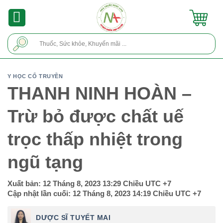
Skip
to
content
Tìm
kiếm:
Y HỌC CỔ TRUYỀN
THANH NINH HOÀN –
Trừ bỏ được chất uế
trọc thấp nhiệt trong
ngũ tạng
Xuất bản:
12 Tháng 8, 2023 13:29 Chiều
UTC +7
Cập nhật lần cuối:
12 Tháng 8, 2023 14:19 Chiều
UTC +7
DƯỢC SĨ TUYẾT MAI