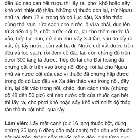
đến lúc nào cạn hết rượu thì lấy ra, phơi khô hoặc sấy
khô với nhiệt độ thấp. Những vị thuốc còn lại, trừ Ngưu
nhũ ra, đem 12 vị trong đó có Lục đậu, Xa tiền thảo
cùng thái vụn, rửa sạch cho nước lã vừa phải, đun lên
từ 3 đến 4 giờ, chắt nước cốt ra, lại cho thêm nước là
vào, tiếp tục đun, cứ đun như vậy 3-4 lần, sau đó lấy ra
vắt, ép lấy nước, còn vất bã đi. Nước cốt vắt được trộn
đều và lọc sạch, rồi đem cô đặc lại, còn chừng độ trên
dưới 300 lạng là được. Tiếp đó lại cho Đại hoàng đã
chưng cất ở trên vào trong nồi đồng, rồi lại cho Ngưu
nhũ và nước cốt của các vị thuốc đã chưng hấp được
trong đó có Lục đậu và Xa tiền thảo vào trong nồi, đậy
kín, lại đặt vào trong nồi, chảo, đun cách thủy (chừng
độ 48 đến 56 giờ) khi nào nước cốt của thuốc cạn hết
thì lấy ra, cho phơi khô hoặc sấy khô với nhiệt độ thấp,
tán thành bột nhỏ, qua rây.
Làm viên:
Lấy mật canh (cứ 16 lạng thuốc bột, dùng
chừng 25 lạng 6 đồng cân mật canh) trộn đều với thuốc
bột nói trên, thành nắm thuốc mềm dẻo, chia từng cục,