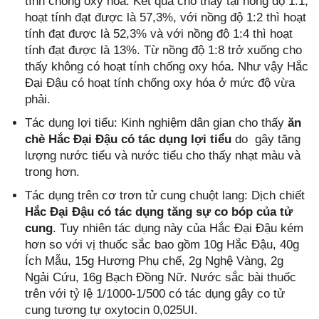
tính chống oxy hóa. Kết quả cho thấy tại nồng độ 1:1,
hoạt tính đạt được là 57,3%, với nồng độ 1:2 thì hoạt
tính đạt được là 52,3% và với nồng độ 1:4 thì hoạt
tính đạt được là 13%. Từ nồng độ 1:8 trở xuống cho
thấy không có hoạt tính chống oxy hóa. Như vậy Hắc
Đại Đậu có hoạt tính chống oxy hóa ở mức độ vừa
phải.
Tác dụng lợi tiểu: Kinh nghiệm dân gian cho thấy
ăn
chè Hắc Đại Đậu có tác dụng lợi tiểu
do gây tăng
lượng nước tiểu và nước tiểu cho thấy nhạt màu và
trong hơn.
Tác dụng trên cơ trơn tử cung chuột lang: Dịch chiết
Hắc Đại Đậu có tác dụng tăng sự co bóp của tử
cung
. Tuy nhiên tác dụng này của Hắc Đại Đậu kém
hơn so với vị thuốc sắc bao gồm 10g Hắc Đậu, 40g
Ích Mẫu, 15g Hương Phụ chế, 2g Nghệ Vàng, 2g
Ngải Cứu, 16g Bạch Đồng Nữ. Nước sắc bài thuốc
trên với tỷ lệ 1/1000-1/500 có tác dụng gây co tử
cung tương tự oxytocin 0,025UI.