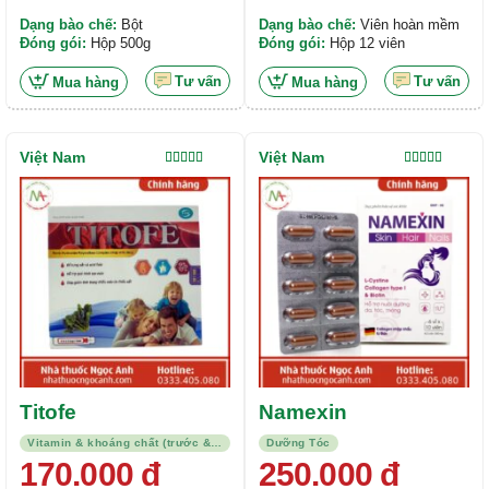
Dạng bào chế:
Bột
Dạng bào chế:
Viên hoàn mềm
Đóng gói:
Hộp 500g
Đóng gói:
Hộp 12 viên
Tư vấn
Tư vấn
Mua hàng
Mua hàng
Việt Nam
Việt Nam
Được xếp
Được xếp
hạng
5.00
5
hạng
5.00
5
sao
sao
Titofe
Namexin
Vitamin & khoáng chất (trước & sau sinh)/Thuốc trị thiếu máu
Dưỡng Tóc
170.000
đ
250.000
đ