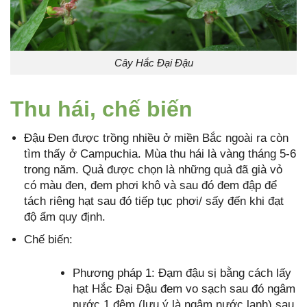
Cây Hắc Đại Đậu
Thu hái, chế biến
Đậu Đen được trồng nhiều ở miền Bắc ngoài ra còn
tìm thấy ở Campuchia. Mùa thu hái là vàng tháng 5-6
trong năm. Quả được chọn là những quả đã già vỏ
có màu đen, đem phơi khô và sau đó đem đập để
tách riêng hạt sau đó tiếp tục phơi/ sấy đến khi đạt
độ ẩm quy định.
Chế biến:
Phương pháp 1: Đạm đậu sị bằng cách lấy
hạt Hắc Đại Đậu đem vo sạch sau đó ngâm
nước 1 đêm (lưu ý là ngâm nước lạnh) sau