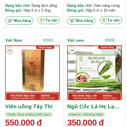
Dạng bào chế:
Dung dịch uống
Dạng bào chế:
Viên nang cứng
Đóng gói:
Hộp 4 vỉ x 5 ống
Đóng gói:
Hộp 6 vỉ x 10 viên
x10ml
Tư vấn
Tư vấn
Mua hàng
Mua hàng
Việt Nam
Việt nam
Được xếp
Được xếp
hạng
5.00
5
hạng
5.00
5
sao
sao
Viên uống Tây Thi
Ngũ Cốc Lá Hẹ Lạc
Lạc
Thuốc tăng cường miễn dịch
Vitamin - Khoáng Chất
550.000
đ
350.000
đ