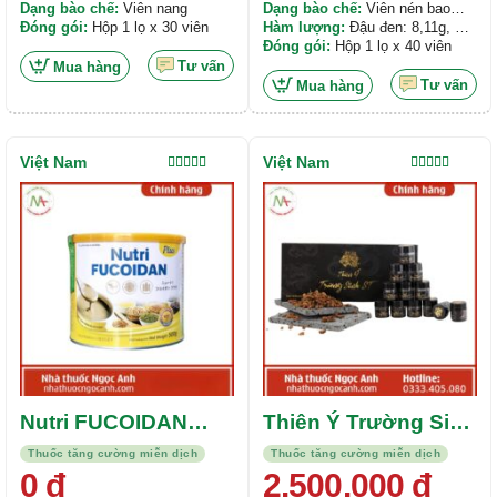
Dạng bào chế:
Viên nang
Dạng bào chế:
Viên nén bao
Đóng gói:
Hộp 1 lọ x 30 viên
phim
Hàm lượng:
Đậu đen: 8,11g, Hà
thủ ô: 3,09g, Cẩu tích: 2,1g,...
Đóng gói:
Hộp 1 lọ x 40 viên
Tư vấn
Mua hàng
Tư vấn
Mua hàng
Việt Nam
Việt Nam
Được xếp
Được xếp
hạng
4.00
hạng
4.00
5 sao
5 sao
Nutri FUCOIDAN
Thiên Ý Trường Sinh
plus
ST
Thuốc tăng cường miễn dịch
Thuốc tăng cường miễn dịch
0
đ
2.500.000
đ