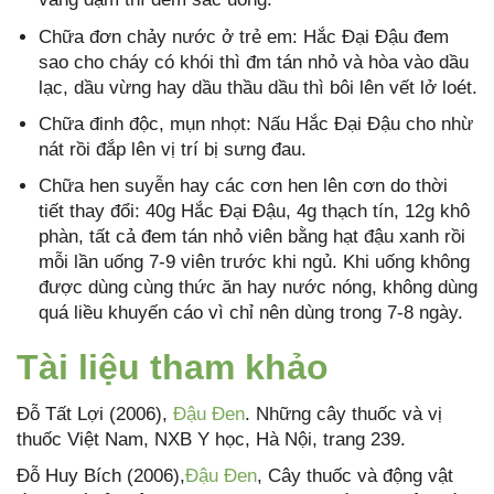
Chữa đơn chảy nước ở trẻ em: Hắc Đại Đậu đem
sao cho cháy có khói thì đm tán nhỏ và hòa vào dầu
lạc, dầu vừng hay dầu thầu dầu thì bôi lên vết lở loét.
Chữa đinh độc, mụn nhọt: Nấu Hắc Đại Đậu cho nhừ
nát rồi đắp lên vị trí bị sưng đau.
Chữa hen suyễn hay các cơn hen lên cơn do thời
tiết thay đổi: 40g Hắc Đại Đậu, 4g thạch tín, 12g khô
phàn, tất cả đem tán nhỏ viên bằng hạt đậu xanh rồi
mỗi lần uống 7-9 viên trước khi ngủ. Khi uống không
được dùng cùng thức ăn hay nước nóng, không dùng
quá liều khuyến cáo vì chỉ nên dùng trong 7-8 ngày.
Tài liệu tham khảo
Đỗ Tất Lợi (2006),
Đậu Đen
. Những cây thuốc và vị
thuốc Việt Nam, NXB Y học, Hà Nội, trang 239.
Đỗ Huy Bích (2006),
Đậu Đen
, Cây thuốc và động vật