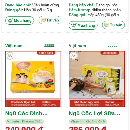
Dạng bào chế:
Viên hoàn cứng
Dạng bào chế:
Dạng gói bột
Đóng gói:
Hộp 30 gói × 5 g
Hàm lượng:
Nhiều thành phần
Đóng gói:
Hộp 450g (30 gói x
15g)
Tư vấn
Mua hàng
Tư vấn
Mua hàng
Việt nam
Việt nam
Được xếp
Được xếp
hạng
5.00
5
hạng
5.00
5
sao
sao
Ngũ Cốc Dinh
Ngũ Cốc Lợi Sữa
Dưỡng Lạc Lạc Plus
Lạc Lạc Plus
Vitamin - Khoáng Chất
Vitamin - Khoáng Chất
Dr.Maya
249.000
đ
285.000
đ