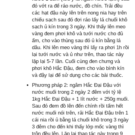
đó vớt ra để ráo nước, đồ chín. Trải đều
các hạt đậu này lên trên nong nia hay trên
chiếu sạch sau đó đợi ráo lấy lá chuối khô
sạch ủ kín trong 3 ngày. Khi thấy lên meo
vàng đem phơi khô và tưới nước cho đủ
ẩm, cho vào thùng sau đó ủ kín bằng lá
dâu. Khi lên meo vàng thì lấy ra phơi 1h rồi
lại tưới nước và ủ như trên, thao tác này
lặp lại 5-7 lần. Cuối cùng đen chưng và
phơi khô Hắc Đậu, đem cho vào bình kín
và đậy lại để sử dụng cho các bài thuốc.
Phương pháp 2: ngâm Hắc Đại Đậu với
nước muối trong 2 ngày 2 đêm với tỷ lệ
1kg Hắc Đại Đậu + 1 lít nước + 250g muối.
Sau đó đem đồ lên đến chính rồi tẩm hết
nước muối nói trên, rải Hắc Đại Đậu trên 1
cái nia rồi ủ bằng lá chuối khô trong 3 ngày
3 đêm cho đến khi thấy lớp mốc vàng thì
trộn đều lên. Lặp lại thao tác này trong 9