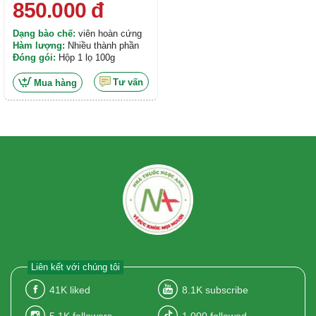
850.000
đ
Dạng bào chế:
viên hoàn cứng
Hàm lượng:
Nhiều thành phần
Đóng gói:
Hộp 1 lọ 100g
Tư vấn
Mua hàng
Liên kết với chúng tôi
41K
liked
8.1K
subscribe