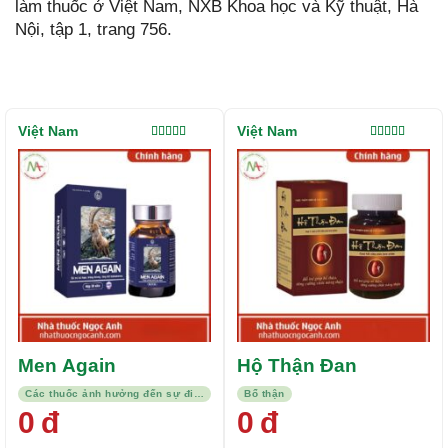
làm thuốc ở Việt Nam, NXB Khoa học và Kỹ thuật, Hà
Nội, tập 1, trang 756.
Việt Nam
Việt Nam
Được xếp
Được xếp
hạng
5.00
5
hạng
5.00
5
sao
sao
Men Again
Hộ Thận Đan
Các thuốc ảnh hưởng đến sự điều hòa hormon
Bổ thận
0
đ
0
đ