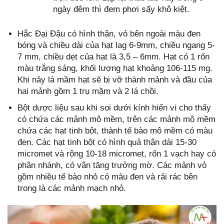
ngày đêm thì đem phơi sấy khô kiệt.
Hắc Đại Đậu có hình thận, vỏ bên ngoài màu đen
bóng và chiều dài của hạt lag 6-9mm, chiều ngang 5-
7 mm, chiều dẹt của hạt là 3,5 – 6mm. Hạt có 1 rốn
màu trắng sáng, khối lượng hạt khoảng 106-115 mg.
Khi nảy lá mầm hạt sẽ bị vỡ thành mảnh và đầu của
hai mảnh gồm 1 trụ mầm và 2 lá chồi.
Bột dược liệu sau khi soi dưới kính hiển vi cho thấy
có chứa các mảnh mô mềm, trên các mảnh mô mềm
chứa các hạt tinh bột, thành tế bào mô mềm có màu
đen. Các hạt tinh bột có hình quả thận dài 15-30
micromet và rộng 10-18 micromet, rốn 1 vạch hay có
phân nhánh, có vân tăng trưởng mờ. Các mảnh vỏ
gồm nhiều tế bào nhỏ có màu đen và rải rác bên
trong là các mảnh mạch nhỏ.