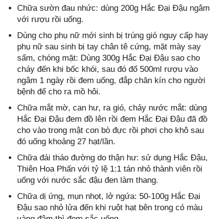
Chữa sườn đau nhức: dùng 200g Hắc Đại Đậu ngâm
với rượu rồi uống.
Dùng cho phụ nữ mới sinh bị trúng gió nguy cấp hay
phụ nữ sau sinh bị tay chân tê cứng, mặt mày say
sẩm, chóng mặt: Dùng 300g Hắc Đại Đậu sao cho
cháy đến khi bốc khói, sau đó đổ 500ml rượu vào
ngâm 1 ngày rồi đem uống, đắp chăn kín cho người
bệnh để cho ra mồ hôi.
Chữa mắt mờ, can hư, ra gió, chảy nước mắt: dùng
Hắc Đại Đậu đem đồ lên rồi đem Hắc Đại Đậu đã đồ
cho vào trong mật con bò đực rồi phơi cho khô sau
đó uống khoảng 27 hạt/lần.
Chữa đái tháo đường do thận hư: sử dụng Hắc Đậu,
Thiên Hoa Phấn với tỷ lệ 1:1 tán nhỏ thành viên rồi
uống với nước sắc đậu đen làm thang.
Chữa dị ứng, mụn nhọt, lở ngứa: 50-100g Hắc Đại
Đậu sao nhỏ lửa đến khi ruột hạt bên trong có màu
vàng đậm thì đem sắc uống.