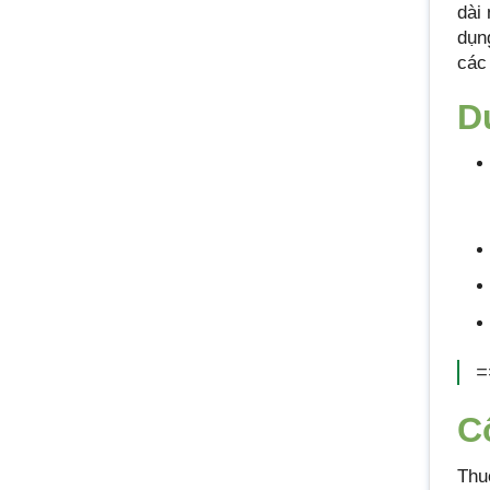
dài
dụn
các
D
=
C
Thu