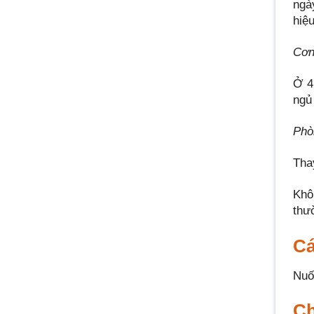
ngà
hiệ
Cơ
Ở 4 
ngủ 
Phò
Tha
Khô
thư
Cá
Nuố
Ch