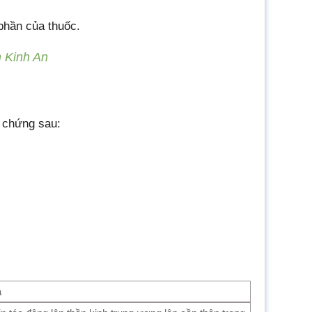
phần của thuốc.
 Kinh An
u chứng sau:
ả