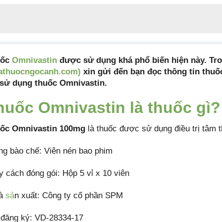
uốc
Omnivastin
được sử dụng khá phổ biến hiện này. Tro
athuocngocanh.com)
xin gửi đến bạn đọc thông tin thuố
 sử dụng thuốc Omnivastin.
huốc Omnivastin là thuốc gì?
ốc Omnivastin 100mg
là thuốc được sử dụng điều trị tâm th
ng bào chế: Viên nén bao phim
y cách đóng gói: Hộp 5 vỉ x 10 viên
hà
sả
n xuất: Công ty cổ phần SPM
 đăng ký: VD-28334-17