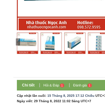
Chi tiết
Hỏi & Đáp
Đánh giá
1
1
Cập nhật lần cuối:
15 Tháng 8, 2025 17:12 Chiều
UTC+
Ngày viết:
29 Tháng 8, 2022 11:02 Sáng
UTC+7