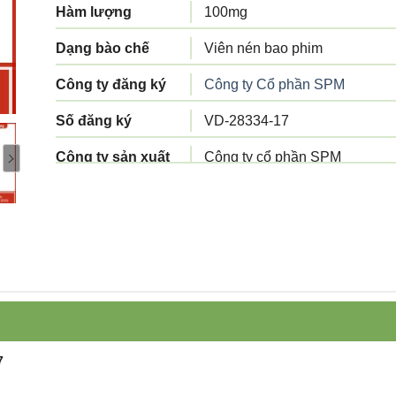
Hàm lượng
100mg
Dạng bào chế
Viên nén bao phim
Công ty đăng ký
Công ty Cổ phần SPM
Số đăng ký
VD-28334-17
Công ty sản xuất
Công ty cổ phần SPM
Tiêu chuẩn sản
Tiêu chuẩn cơ sở
xuất
Xuất xứ
Việt Nam
Quy cách đóng gói
Hộp 5 vỉ x 10 viên
Hạn sử dụng
3 năm
7