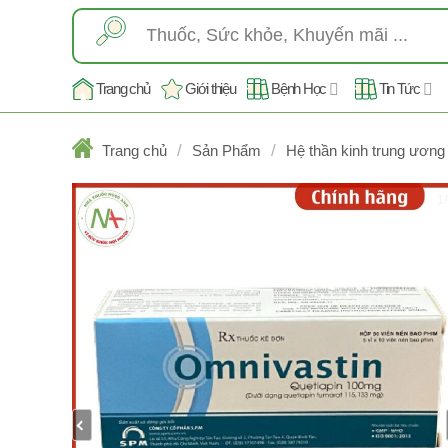
Skip
Tìm
to
kiếm:
content
Trang chủ
Giới thiệu
Bệnh Học
Tin Tức
/
/
Trang chủ
Sản Phẩm
Hệ thần kinh trung ương
1