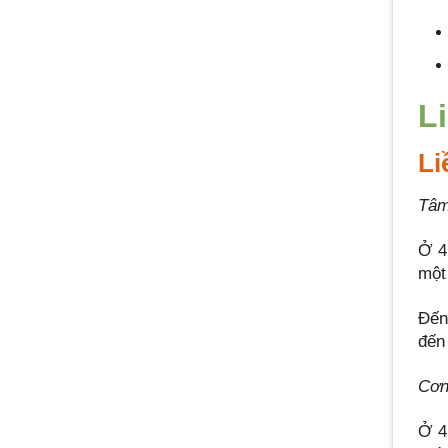
L
Li
Tâm
Ở 4 
một
Đến
đến
Cơn
Ở 4 