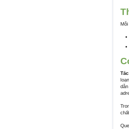
T
Mỗi
C
Tác
loạ
dẫn
adr
Tro
chấ
Que