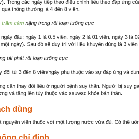
y). Trong các ngày tiếp theo điều chỉnh liều theo đáp ứng củ
u quả thông thường là 4 đến 8 viên.
n
trầm cảm
nặng trong rối loạn lưỡng cực
ngày đầu: ngày 1 là 0.5 viên, ngày 2 là 01 viên, ngày 3 là 02
một ngày). Sau đó sẽ duy trì với liều khuyên dùng là 3 viên 
ng tái phát rối loạn lưỡng cực
y đổi từ 3 đến 8 viên/ngày phụ thuộc vào sự đáp ứng và du
ng cần thay đổi liều ở người bệnh suy thận. Người bị suy ga
ờng và tăng lên tùy thuộc vào ssuwsc khỏe bản thân.
ch dùng
t nguyên viên thuốc với một lượng nước vừa đủ. Có thể uố
ống chỉ định