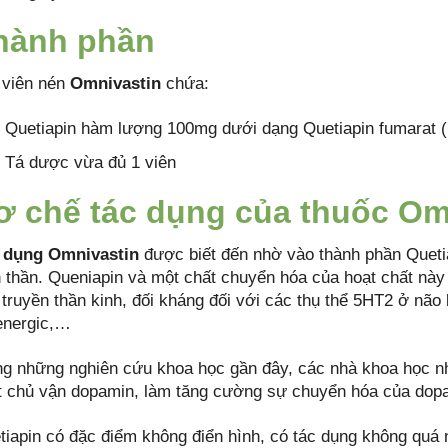
hành phần
 viên nén
Omnivastin
chứa:
Quetiapin hàm lượng 100mg dưới dạng Quetiapin fumarat 
Tá dược vừa đủ 1 viên
ơ chế tác dụng của thuốc Om
 dụng Omnivastin
được biết đến nhờ vào thành phần Quetia
n thần. Queniapin và một chất chuyển hóa của hoạt chất này đ
 truyền thần kinh, đối kháng đối với các thụ thể 5HT2 ở não
energic,…
ng những nghiên cứu khoa học gần đây, các nhà khoa học nh
t chủ vận dopamin, làm tăng cường sự chuyển hóa của dop
tiapin có đặc điểm không điển hình, có tác dụng không quá 