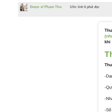
Dược sĩ Phạm Thu
Ước tính 6 phút đọc
Th
(nh
khi
T
Thu
-Dạ
-Qu
-N
-Số