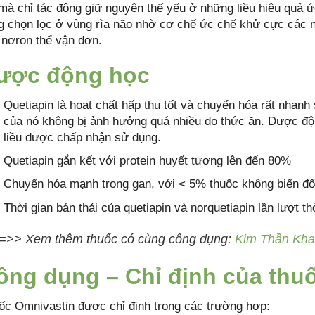
 mà chỉ tác động giữ nguyên thế yếu ở những liều hiệu quả 
g chọn lọc ở vùng rìa não nhờ cơ chế ức chế khử cực các n
 nơron thể vận đơn.
ược động học
Quetiapin là hoạt chất hấp thu tốt và chuyển hóa rất nhan
của nó không bị ảnh hưởng quá nhiều do thức ăn. Dược độn
liều được chấp nhận sử dụng.
Quetiapin gắn kết với protein huyết tương lên đến 80%
Chuyển hóa mạnh trong gan, với < 5% thuốc không biến đổi
Thời gian bán thải của quetiapin và norquetiapin lần lượt th
=>> Xem thêm thuốc có cùng công dụng:
Kim Thần Kha
ông dụng – Chỉ định của thu
ốc Omnivastin được chỉ định trong các trường hợp: