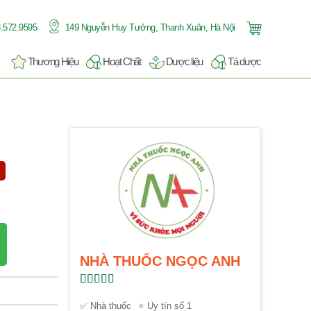
.572.9595
149 Nguyễn Huy Tưởng, Thanh Xuân, Hà Nội
Thương Hiệu
Hoạt Chất
Dược liệu
Tá dược
NHÀ THUỐC NGỌC ANH
Được xếp
hạng
5.00
5
✅ Nhà thuốc
⭐ Uy tín số 1