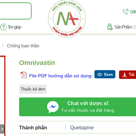
098
Trợ giúp
Sản Phẩm
/
Chống loạn thần
/6
Omnivastin
Xem
Tải
File PDF hướng dẫn sử dụng:
Thuốc kê đơn
Chat với dược sĩ
Tư vấn thuốc và đặt hàng
Thành phần
Quetiapine