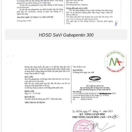
HDSD SaVi Gabapentin 300