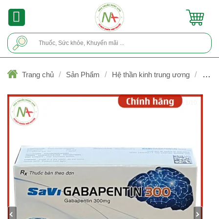
Skip
to
content
Tìm
kiếm:
/
/
/
Trang chủ
Sản Phẩm
Hệ thần kinh trung ương
Chốn
co giật
1/10