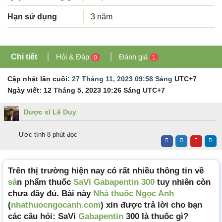
Hạn sử dụng
3 năm
Chi tiết
Hỏi & Đáp
Đánh giá
0
1
Cập nhật lần cuối:
27 Tháng 11, 2023 09:58 Sáng
UTC+7
Ngày viết:
12 Tháng 5, 2023 10:26 Sáng
UTC+7
Dược sĩ Lê Duy
Ước tính 8 phút đọc
Trên thị trường hiện nay có rất nhiều thông tin về
sả
n phẩm thuốc
SaVi Gabapentin 300
tuy nhiên còn
chưa đầy đủ. Bài này
Nhà thuốc Ngọc Anh
(
nhathuocngocanh.com
) xin được trả lời cho bạn
các câu hỏi: SaVi
Gabapentin
300 là thuốc gì?