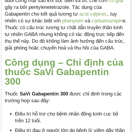
duỗi cứng mặt sau khi sốc điện và ức chế cơn
co giật
gây ra bởi pentylenetetrazole. Tác dụng của
Gabapentin cho kết quả tương tự
acid valproic
, tuy
nhiên có sự khác biệt với
phenytoin
và
carbamazepin
e.
Thuốc có cấu trúc tương tự chất dẫn truyền thần kinh
tự nhiên GABA nhưng không có tác động trực tiếp đến
thụ thể này. Do đó không làm ảnh hưởng đến cấu trúc,
giải phóng hoặc chuyển hoá và thu hồi của GABA.
Công dụng – Chỉ định của
thuốc SaVi Gabapentin
300
Thuốc
SaVi Gabapentin 300
được chỉ định trong các
trường hợp sau đây:
Điều trị hỗ trợ cho bệnh nhân động kinh cục bộ
trên 12 tuổi.
Điều trị đau ở người lớn do bệnh lý viêm dây thần