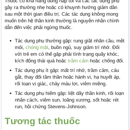
Thuốc có khả năng dung nạp tốt và các tác dụng phụ
gây ra thường nhẹ hoặc có khuynh hướng giảm dần
sau một thời gian điều trị. Các tác dụng không mong
muốn trên hệ thần kinh thường là nguyên nhân chính
dẫn đến việc phải ngừng thuốc.
Tác dụng phụ thường gặp: rung giật nhãn cầu, mệt
mỏi,
chóng mặt
, buồn ngủ, suy giảm trí nhớ. Đối
với trẻ em có thể gặp phải tình trạng quấy khóc,
kích động thái quá hoặc
trầm cảm
hoặc chống đối.
Tác dụng phụ ít gặp: mất trí nhớ, trầm cảm, cáu
gắt, thay đổi tâm thần hoặc hành vi, hạ huyết áp,
rối loạn vị giác, chảy máu lợi, viêm miệng.
Tác dụng phụ hiếm gặp: liệt dây thần kinh, rối loạn
nhân cách, viêm sụn, loãng xương, sốt hoặc rét
run, hội chứng Stevens-Johnson.
Tương tác thuốc