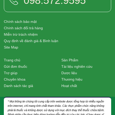
098.572.9595
Chính sách bảo mật
Chính sách đổi trả hàng
Miễn trừ trách nhiệm
Quy định về đánh giá & Bình luận
Site Map
Trang chủ
Sản Phẩm
Gửi đơn thuốc
Tài liệu nghiên cứu
Trợ giúp
Dược liệu
Chuyên khoa
Thương hiệu
Danh sách tác giả
Hoạt chất
* Mọi thông tin chúng tôi cung cấp trên website được tổng hợp từ nhiều nguồn
trên internet, chỉ mang tính chất tham khảo. Các thực phẩm chức năng không
phải là thuốc và không được sử dụng với mục đích thay thế thuốc chữa bệnh.
Bệnh nhân cần thực hiện đúng hướng dẫn điều trị của các bác sĩ hay dược sĩ