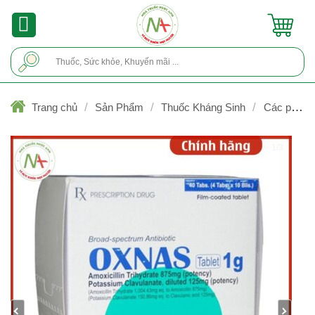
Skip
to
content
Tìm
kiếm:
/
/
/
Trang chủ
Sản Phẩm
Thuốc Kháng Sinh
Các phối h
kháng khuẩn
1/3