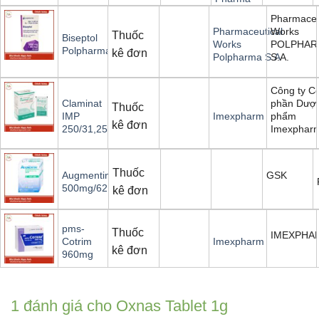
Pharmaceu
Works
Pharmaceutical
Thuốc
Biseptol
POLPHAR
Works
Polpharma
kê đơn
S.A.
Polpharma S.A
Công ty C
phần Dượ
Claminat
Thuốc
phẩm
IMP
Imexpharm
kê đơn
Imexphar
250/31,25
Thuốc
GSK
Augmentin
500mg/62,5mg
kê đơn
pms-
Thuốc
IMEXPHA
Cotrim
Imexpharm
kê đơn
960mg
1 đánh giá cho
Oxnas Tablet 1g