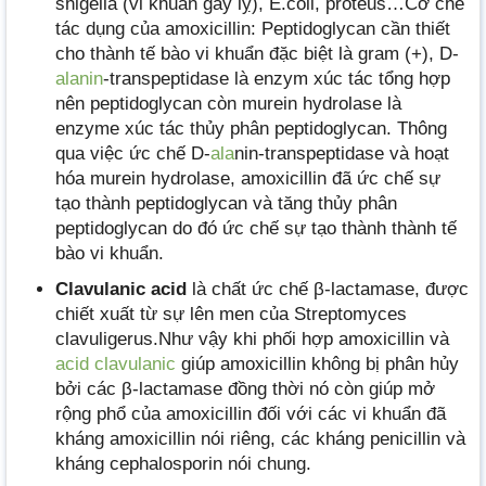
shigella (vi khuẩn gây lỵ), E.coli, proteus…Cơ chế
tác dụng của amoxicillin: Peptidoglycan cần thiết
cho thành tế bào vi khuẩn đặc biệt là gram (+), D-
alanin
-transpeptidase là enzym xúc tác tổng hợp
nên peptidoglycan còn murein hydrolase là
enzyme xúc tác thủy phân peptidoglycan. Thông
qua việc ức chế D-
ala
nin-transpeptidase và hoạt
hóa murein hydrolase, amoxicillin đã ức chế sự
tạo thành peptidoglycan và tăng thủy phân
peptidoglycan do đó ức chế sự tạo thành thành tế
bào vi khuẩn.
Clavulanic acid
là chất ức chế β-lactamase, được
chiết xuất từ sự lên men của Streptomyces
clavuligerus.Như vậy khi phối hợp amoxicillin và
acid clavulanic
giúp amoxicillin không bị phân hủy
bởi các β-lactamase đồng thời nó còn giúp mở
rộng phổ của amoxicillin đối với các vi khuẩn đã
kháng amoxicillin nói riêng, các kháng penicillin và
kháng cephalosporin nói chung.