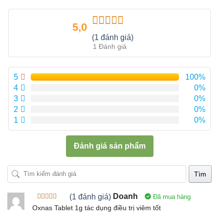
5,0
Được xếp
(1 đánh giá)
hạng
5.00
5
1 Đánh giá
sao
5
100%
4
0%
3
0%
2
0%
1
0%
Đánh giá sản phẩm
Tìm
(1 đánh giá)
Doanh
Đã mua hàng
Được xếp
Oxnas Tablet 1g tác dụng điều trị viêm tốt
hạng
5
5
sao