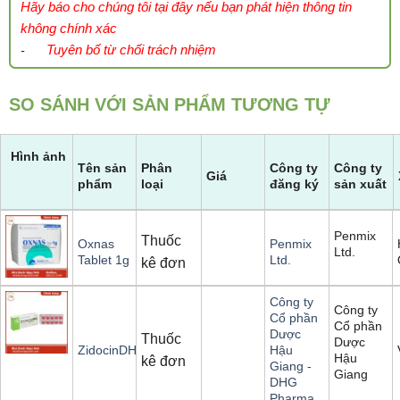
Hãy báo cho chúng tôi tại đây nếu bạn phát hiện thông tin
không chính xác
Tuyên bố từ chối trách nhiệm
-
SO SÁNH VỚI SẢN PHẨM TƯƠNG TỰ
Hình ảnh
Tên sản
Phân
Công ty
Công ty
Giá
phẩm
loại
đăng ký
sản xuất
Penmix
Thuốc
Oxnas
Penmix
Ltd.
Tablet 1g
Ltd.
kê đơn
Công ty
Công ty
Cổ phần
Cổ phần
Dược
Thuốc
Dược
ZidocinDHG
Hậu
Hậu
kê đơn
Giang -
Giang
DHG
Pharma