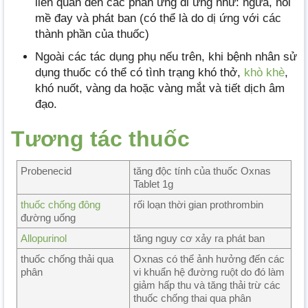
liên quan đến các phản ứng di ứng như: ngứa, nổi
mề đay và phát ban (có thể là do dị ứng với các
thành phần của thuốc)
Ngoài các tác dụng phụ nếu trên, khi bệnh nhân sử
dụng thuốc có thể có tình trạng khó thở,
khò khè
,
khó nuốt, vàng da hoặc vàng mắt và tiết dịch âm
đạo.
Tương tác thuốc
Probenecid
tăng độc tính của thuốc Oxnas
Tablet 1g
thuốc chống đông
rối loạn thời gian prothrombin
đường uống
Allopurinol
tăng nguy cơ xảy ra phát ban
thuốc chống thải qua
Oxnas có thể ảnh hưởng đến các
phân
vi khuẩn hệ đường ruột do đó làm
giảm hấp thu và tăng thải trừ các
thuốc chống thai qua phân