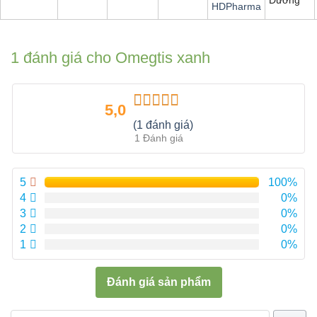
HDPharma
1 đánh giá cho
Omegtis xanh
5,0
Được xếp
(1 đánh giá)
hạng
5.00
5
1 Đánh giá
sao
5
100%
4
0%
3
0%
2
0%
1
0%
Đánh giá sản phẩm