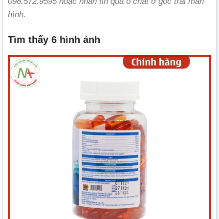
098.572.9595 hoặc nhắn tin qua ô chat ở góc trái màn
hình.
Tìm thấy 6 hình ảnh