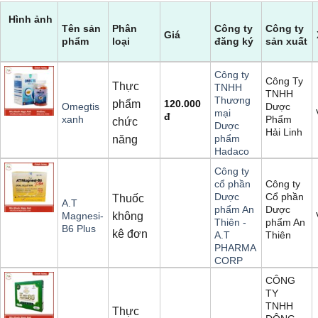
Hình ảnh
Tên sản
Phân
Công ty
Công ty
Giá
phẩm
loại
đăng ký
sản xuất
Công ty
Công Ty
Thực
TNHH
TNHH
Thương
phẩm
120.000
Dược
Omegtis
mại
đ
Phẩm
xanh
chức
Dược
Hải Linh
phẩm
năng
Hadaco
Công ty
Công ty
cổ phần
Cổ phần
Dược
Thuốc
A.T
Dược
phẩm An
không
Magnesi-
phẩm An
Thiên -
B6 Plus
kê đơn
Thiên
A.T
PHARMA
CORP
CÔNG
TY
TNHH
Thực