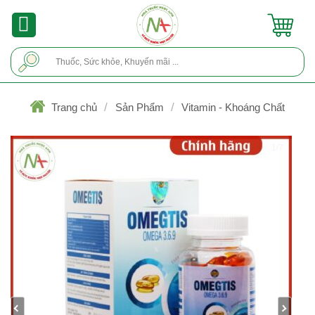
Skip
to
content
Tìm
kiếm:
/
/
Trang chủ
Sản Phẩm
Vitamin - Khoáng Chất
1/7