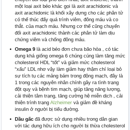
một loại axit béo khác gọi là axit arachidonic và
axit arachidonic là khối xây dựng cho các phân tử
có thể thúc đẩy quá trình viêm, đông máu và co
thắt. của mạch máu. Nhưng cơ thể cũng chuyển
đổi axit arachidonic thành các phân tử làm dịu
chứng viêm và chống đông máu.
Omega 9
là acid béo đơn chưa bão hòa , có tác
dụng khá giống omega 6 chúng cúng làm tăng mức
cholesterol HDL “tốt” và giảm mức cholesterol
“xấu” LDL nhơ vậy làm giảm hay thậm chí loại bỏ
sự tích tụ các mảng bám trong động mạch, đây là
1 trong các nguyên nhân chính gây ra tình trạng
đột quỵ và bệnh tim mạch, giúp tăng năng lượng,
cải thiện tâm trạng, tăng cường hệ miễn dịch , cải
thiện trình trạng
Alzheimer
và giảm đề kháng
insulin ở người bị tiểu đường.
Dầu gấc
đã được sử dụng nhiều trong dân gian
với tác dụng hữu ích cho người bị thừa cholesterol