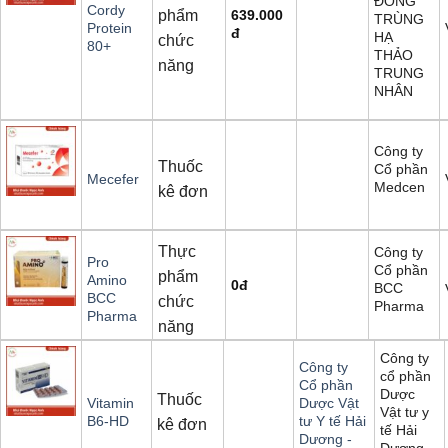
ĐÔNG
Cordy
phẩm
639.000
TRÙNG
Protein
đ
HẠ
chức
80+
THẢO
năng
TRUNG
NHÂN
Công ty
Thuốc
Cổ phần
Mecefer
Medcen
kê đơn
Thực
Công ty
Pro
Cổ phần
phẩm
Amino
0
đ
BCC
BCC
chức
Pharma
Pharma
năng
Công ty
Công ty
cổ phần
Cổ phần
Dược
Thuốc
Vitamin
Dược Vật
Vật tư y
B6-HD
tư Y tế Hải
kê đơn
tế Hải
Dương -
Dương