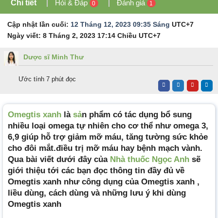
Chi tiết
Hỏi & Đáp
Đánh giá
0
1
Cập nhật lần cuối:
12 Tháng 12, 2023 09:35 Sáng
UTC+7
Ngày viết:
8 Tháng 2, 2023 17:14 Chiều
UTC+7
Dược sĩ Minh Thư
Ước tính 7 phút đọc
Omegtis xanh
là
sả
n phẩm có tác dụng bổ sung
nhiều loại omega tự nhiên cho cơ thể như omega 3,
6,9 giúp hỗ trợ giảm mỡ máu, tăng tường sức khỏe
cho đôi mắt.điều trị mỡ máu hay bệnh mạch vành.
Qua bài viết dưới đây của
Nhà thuốc Ngọc Anh
sẽ
giới thiệu tới các bạn đọc thông tin đầy đủ về
Omegtis xanh như công dụng của Omegtis xanh ,
liều dùng, cách dùng và những lưu ý khi dùng
Omegtis xanh