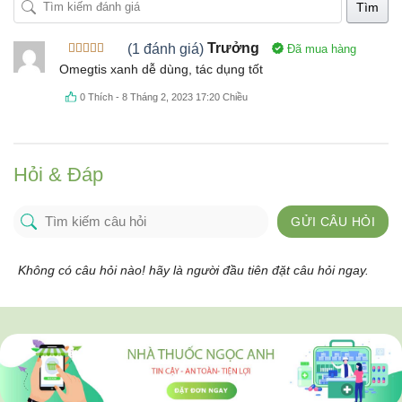
Tìm
(1 đánh giá)
Trưởng
Đã mua hàng
Được xếp
Omegtis xanh dễ dùng, tác dụng tốt
hạng
5
5
sao
0
Thích
-
8 Tháng 2, 2023 17:20 Chiều
Hỏi & Đáp
GỬI CÂU HỎI
Không có câu hỏi nào! hãy là người đầu tiên đặt câu hỏi ngay.