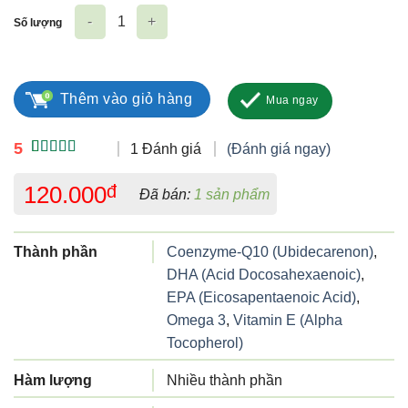
Số lượng
Omegtis xanh số lượng
Thêm vào giỏ hàng
Mua ngay
5
1 Đánh giá
(Đánh giá ngay)
5.00
1
trên 5
dựa trên
120.000
đ
Đã bán:
1 sản phẩm
đánh giá
Thành phần
Coenzyme-Q10 (Ubidecarenon)
,
DHA (Acid Docosahexaenoic)
,
EPA (Eicosapentaenoic Acid)
,
Omega 3
,
Vitamin E (Alpha
Tocopherol)
Hàm lượng
Nhiều thành phần