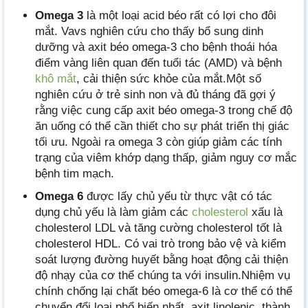
Omega 3
là một loại acid béo rất có lợi cho đôi
mắt. Vavs nghiên cứu cho thấy bổ sung dinh
dưỡng và axit béo omega-3 cho bệnh thoái hóa
điểm vàng liên quan đến tuổi tác (AMD) và bệnh
khô mắt
, cải thiện sức khỏe của mắt.Một số
nghiên cứu ở trẻ sinh non và đủ tháng đã gợi ý
rằng việc cung cấp axit béo omega-3 trong chế độ
ăn uống có thể cần thiết cho sự phát triển thị giác
tối ưu. Ngoài ra omega 3 còn giúp giảm các tính
trạng của viêm khớp dạng thấp, giảm nguy cơ mắc
bệnh tim mạch.
Omega 6
được lấy chủ yếu từ thực vật có tác
dụng chủ yếu là làm giảm các
cholesterol
xấu là
cholesterol LDL và tăng cường cholesterol tốt là
cholesterol HDL. Có vai trò trong bảo vệ và kiểm
soát lượng đường huyết bằng hoạt động cải thiện
độ nhạy của cơ thể chúng ta với insulin.Nhiệm vụ
chính chống lại chất béo omega-6 là cơ thể có thể
chuyển đổi loại phổ biến nhất, axit linolenic, thành