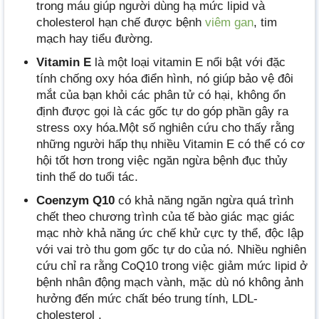
trong máu giúp người dùng hạ mức lipid và
cholesterol hạn chế được bệnh
viêm gan
, tim
mạch hay tiểu đường.
Vitamin E
là một loại vitamin E nổi bật với đặc
tính chống oxy hóa điển hình, nó giúp bảo vệ đôi
mắt của bạn khỏi các phân tử có hại, không ổn
định được gọi là các gốc tự do góp phần gây ra
stress oxy hóa.Một số nghiên cứu cho thấy rằng
những người hấp thụ nhiều Vitamin E có thể có cơ
hội tốt hơn trong việc ngăn ngừa bệnh đục thủy
tinh thể do tuổi tác.
Coenzym Q10
có khả năng ngăn ngừa quá trình
chết theo chương trình của tế bào giác mạc giác
mạc nhờ khả năng ức chế khử cực ty thể, độc lập
với vai trò thu gom gốc tự do của nó. Nhiều nghiên
cứu chỉ ra rằng CoQ10 trong việc giảm mức lipid ở
bệnh nhân động mạch vành, mặc dù nó không ảnh
hưởng đến mức chất béo trung tính, LDL-
cholesterol .