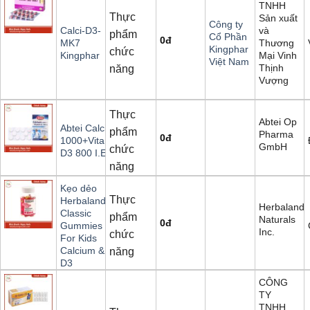
TNHH
Thực
Sản xuất
Công ty
và
Calci-D3-
phẩm
Cổ Phần
0
đ
Thương
MK7
Kingphar
chức
Mại Vinh
Kingphar
Việt Nam
Thịnh
năng
Vượng
Thực
Abtei Op
Abtei Calcium
phẩm
Pharma
0
đ
1000+Vitamin
GmbH
chức
D3 800 I.E.
năng
Kẹo dẻo
Thực
Herbaland
Herbaland
Classic
phẩm
Naturals
0
đ
Gummies
Inc.
chức
For Kids
Calcium &
năng
D3
CÔNG
TY
TNHH