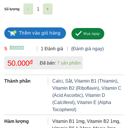
Số lượng
Multivitamin TVP số lượng
Thêm vào giỏ hàng
Mua ngay
5
1 Đánh giá
(Đánh giá ngay)
5.00
1
trên 5
dựa trên
50.000
đ
Đã bán:
7 sản phẩm
đánh giá
Thành phần
Calci
,
Sắt
,
Vitamin B1 (Thiamin)
,
Vitamin B2 (Riboflavin)
,
Vitamin C
(Acid Ascorbic)
,
Vitamin D
(Calciferol)
,
Vitamin E (Alpha
Tocopherol)
Hàm lượng
Vitamin B1 1mg, Vitamin B2 1mg,