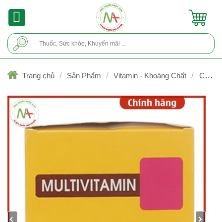
Skip
to
content
Tìm
kiếm:
/
/
/
Trang chủ
Sản Phẩm
Vitamin - Khoáng Chất
Calci/
Phối hợp vitamin với calci
1/3