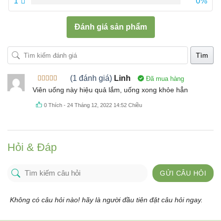
1
0%
Đánh giá sản phẩm
Tìm
(1 đánh giá)
Linh
Đã mua hàng
Được xếp
Viên uống này hiệu quả lắm, uống xong khỏe hẳn
hạng
5
5
sao
0
Thích
-
24 Tháng 12, 2022 14:52 Chiều
Hỏi & Đáp
GỬI CÂU HỎI
Không có câu hỏi nào! hãy là người đầu tiên đặt câu hỏi ngay.