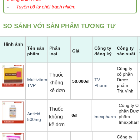
Tuyên bố từ chối trách nhiệm
-
SO SÁNH VỚI SẢN PHẨM TƯƠNG TỰ
Hình ảnh
Tên sản
Phân
Công ty
Công ty
Giá
phẩm
loại
đăng ký
sản xuất
Công ty
cổ phần
Thuốc
Dược
Multivitamin
TV
50.000
đ
không
phẩm
TVP
Pharm
kê đơn
Trà Vinh
Công ty C
Thuốc
phần Dượ
Anticid
0
đ
không
phẩm
Imexpharm
500mg
Imexphar
kê đơn
Công ty