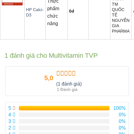
Thực
TM
phẩm
QUỐC
HP Calci-
0
đ
TẾ
D3
chức
NGUYỄN
năng
GIA
PHARMA
1 đánh giá cho
Multivitamin TVP
5,0
Được xếp
(1 đánh giá)
hạng
5.00
5
1 Đánh giá
sao
5
100%
4
0%
3
0%
2
0%