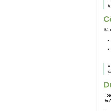
=
I
C
Sản
=
p
D
Hoạ
thu