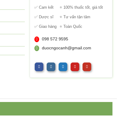
sao
✅ Cam kết
⭐ 100% thuốc tốt, giá tốt
✅ Dược sĩ
⭐ Tư vấn tận tâm
✅ Giao hàng
⭐ Toàn Quốc
098 572 9595
duocngocanh@gmail.com
g 0,88ml