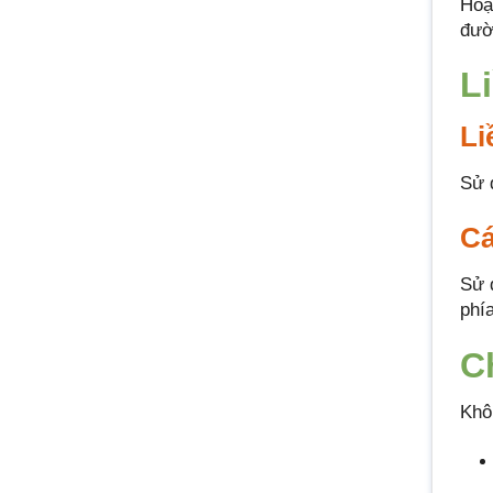
Hoạ
đườ
L
Li
Sử 
Cá
Sử 
phí
C
Khô