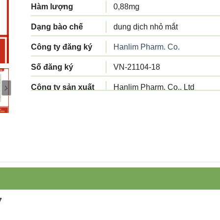
Hàm lượng
0,88mg
Dạng bào chế
dung dịch nhỏ mắt
Công ty đăng ký
Hanlim Pharm. Co.
Số đăng ký
VN-21104-18
Công ty sản xuất
Hanlim Pharm. Co., Ltd
Tiêu chuẩn sản
Tiêu chuẩn cơ sở
xuất
Xuất xứ
Hàn Quốc
Quy cách đóng gói
Hộp 30 ống mỗi ống hàm lượn
Hạn sử dụng
36 tháng kể từ ngày sản xuất
Mã sản phẩm
hyaluron-eye-drops
7