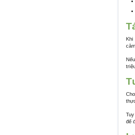
T
Khi
cảm
Nếu
triệ
T
Cho
thự
Tuy
để 