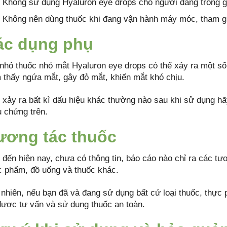
Không sử dụng Hyaluron eye drops cho người đang trong gi
Không nên dùng thuốc khi đang vận hành máy móc, tham g
ác dụng phụ
 nhỏ thuốc nhỏ mắt Hyaluron eye drops có thể xảy ra một s
 thấy ngứa mắt, gây đỏ mắt, khiến mắt khó chịu.
 xảy ra bất kì dấu hiệu khác thường nào sau khi sử dụng hãy
u chứng trên.
ương tác thuốc
 đến hiện nay, chưa có thông tin, báo cáo nào chỉ ra các tư
c phẩm, đồ uống và thuốc khác.
 nhiên, nếu bạn đã và đang sử dụng bất cứ loại thuốc, thực
được tư vấn và sử dụng thuốc an toàn.