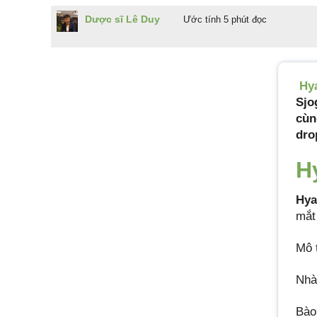
Dược sĩ Lê Duy
Ước tính 5 phút đọc
Hy
Sjo
cù
dro
H
Hya
mắt
Mô 
Nh
Bào