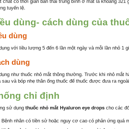
t chất có thời gian bán thải trung bình ở mắt là khoảng 321
ng tuyến lệ.
iều dùng- cách dùng của thu
ều dùng
dụng với liều lượng 5 đến 6 lần một ngày và mỗi lần nhỏ 1 g
ch dùng
dụng như thuốc nhỏ mắt thông thường. Trước khi nhỏ mắt h
a sau và bóp nhẹ thân ống thuốc để thuốc được đưa ra ngoài
hống chỉ định
ng sử dụng
thuốc nhỏ mắt Hyaluron eye drops
cho các đố
Bệnh nhân có tiền sử hoặc nguy cơ cao có phản ứng quá m