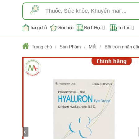
Skip
Tìm
to
kiếm:
content
Trang chủ
Giới thiệu
Bệnh Học
Tin Tức
/
/
/
Trang chủ
Sản Phẩm
Mắt
Bôi trơn nhãn cầ
1/