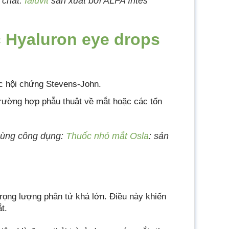
 chất:
Ialuvit
sản xuất bởi ALFA Intes
 Hyaluron eye drops
ặc hội chứng Stevens-John.
trường hợp phẫu thuật về mắt hoặc các tổn
cùng công dụng:
Thuốc nhỏ mắt Osla
: sản
trọng lượng phân tử khá lớn. Điều này khiến
t.