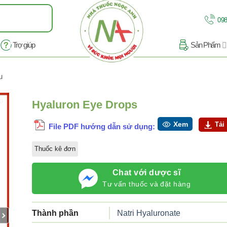
098
Trợ giúp
Sản Phẩm
u
10
Hyaluron Eye Drops
Xem
Tải
File PDF hướng dẫn sử dụng:
Thuốc kê đơn
Chat với dược sĩ
Tư vấn thuốc và đặt hàng
Thành phần
Natri Hyaluronate