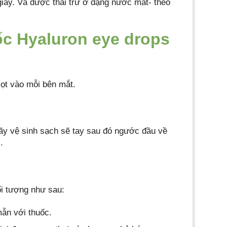
 giây. Và được thải trừ ở dạng nước mắt- theo
ốc Hyaluron eye drops
iọt vào mỗi bên mắt.
ãy vệ sinh sạch sẽ tay sau đó ngước đầu về
.
i tượng như sau:
ẫn với thuốc.