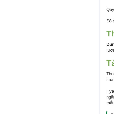
Quy
Số 
T
Dun
lượ
T
Thu
của
Hyal
ngắ
mắt