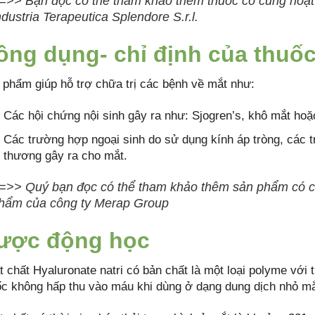
=>> Bạn đọc có thể tham khảo thêm thuốc có cùng hoạt
ndustria Terapeutica Splendore S.r.l.
ông dụng- chỉ định của thuốc
 phẩm giúp hỗ trợ chữa trị các bệnh về mắt như:
Các hội chứng nội sinh gây ra như: Sjogren’s, khô mắt ho
Các trường hợp ngoại sinh do sử dụng kính áp tròng, các 
thương gây ra cho mắt.
=>> Quý bạn đọc có thể tham khảo thêm sản phẩm có 
hẩm của công ty Merap Group
ược động học
t chất Hyaluronate natri có bản chất là một loại polyme với 
ốc không hấp thu vào máu khi dùng ở dạng dung dịch nhỏ mắ