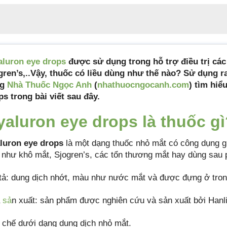
aluron eye drops
được sử dụng trong hỗ trợ điều trị cá
gren’s,..Vậy, thuốc có liều dùng như thế nào? Sử dụng 
ng
Nhà Thuốc Ngọc Anh
(
nhathuocngocanh.com
) tìm hiể
ps trong bài viết sau đây.
yaluron eye drops là thuốc g
luron eye drops
là một dạng thuốc nhỏ mắt có công dụng gi
 như khô mắt, Sjogren’s, các tổn thương mắt hay dùng sau 
tả: dung dịch nhớt, màu như nước mắt và được đựng ở tron
à
sả
n xuất: sản phẩm được nghiên cứu và sản xuất bởi Hanl
 chế dưới dạng dung dịch nhỏ mắt.