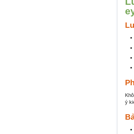
L
e
Lư
Ph
Khô
ý k
Bả