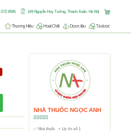
.572.9595
149 Nguyễn Huy Tưởng, Thanh Xuân, Hà Nội
Thương Hiệu
Hoạt Chất
Dược liệu
Tá dược
NHÀ THUỐC NGỌC ANH
Được xếp
hạng
5.00
5
✅ Nhà thuốc
⭐ Uy tín số 1