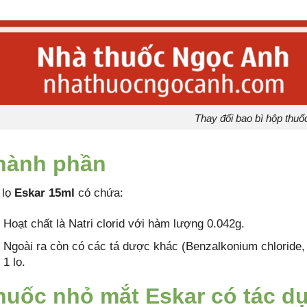
Thay đổi bao bì hộp thuố
hành phần
 lọ
Eskar 15ml
có chứa:
Hoạt chất là Natri clorid với hàm lượng 0.042g.
Ngoài ra còn có các tá dược khác (Benzalkonium chloride
1 lọ.
huốc nhỏ mắt Eskar có tác d