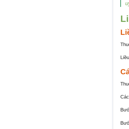
u
L
Li
Thu
Liều
Cá
Thu
Các
Bướ
Bướ