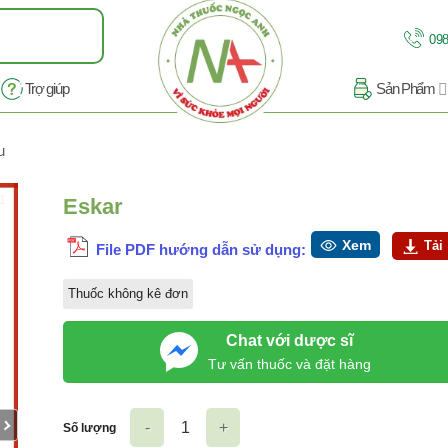
098
Trợ giúp
Sản Phẩm
u
11
Eskar
Xem
Tải
File PDF hướng dẫn sử dụng:
Thuốc không kê đơn
Chat với dược sĩ
Tư vấn thuốc và đặt hàng
Số lượng