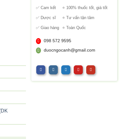
sao
✅ Cam kết
⭐ 100% thuốc tốt, giá tốt
✅ Dược sĩ
⭐ Tư vấn tận tâm
✅ Giao hàng
⭐ Toàn Quốc
098 572 9595
duocngocanh@gmail.com
 (DK