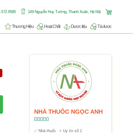
.572.9595
149 Nguyễn Huy Tưởng, Thanh Xuân, Hà Nội
Thương Hiệu
Hoạt Chất
Dược liệu
Tá dược
NHÀ THUỐC NGỌC ANH
Được xếp
hạng
5.00
5
✅ Nhà thuốc
⭐ Uy tín số 1