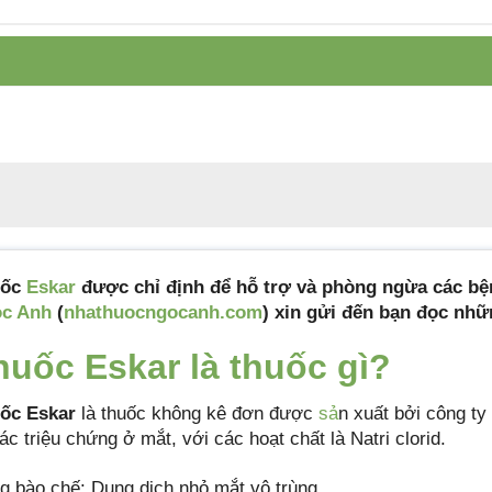
Công ty sản xuất
Công ty Cổ Phần Dược Khoa
Tiêu chuẩn sản
Tiêu chuẩn cơ sở
xuất
Xuất xứ
Việt Nam
Quy cách đóng gói
Hộp 1 lọ có thể tích 15ml
Hạn sử dụng
24 tháng kể từ ngày sản xuất
Mã sản phẩm
eskar
uốc
Eskar
được chỉ định để hỗ trợ và phòng ngừa các bện
c Anh
(
nhathuocngocanh.com
) xin gửi đến bạn đọc nhữn
huốc Eskar là thuốc gì?
ốc Eskar
là thuốc không kê đơn được
sả
n xuất bởi công t
các triệu chứng ở mắt, với các hoạt chất là Natri clorid.
g bào chế: Dung dịch nhỏ mắt vô trùng.