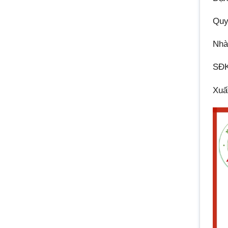
Quy
Nhà
SĐK
Xuấ