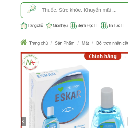
Skip
Tìm
to
kiếm:
content
Trang chủ
Giới thiệu
Bệnh Học
Tin Tức
/
/
/
Trang chủ
Sản Phẩm
Mắt
Bôi trơn nhãn cầ
1/