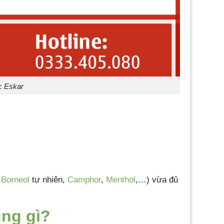
c Eskar
,
Borneol
tự nhiên,
Camphor
,
Menthol
,…) vừa đủ
ụng gì?