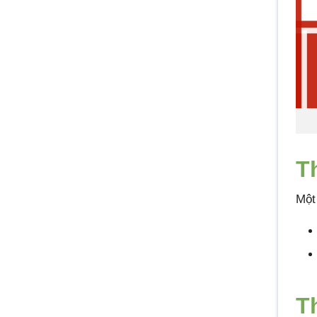
T
Một
T