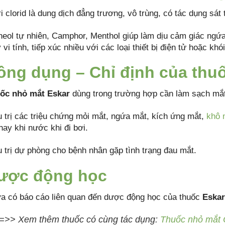
i clorid là dung dịch đẳng trương, vô trùng, có tác dụng sát
neol tự nhiên, Camphor, Menthol giúp làm dịu cảm giác ngứa
vi tính, tiếp xúc nhiều với các loại thiết bị điện tử hoặc khói
ông dụng – Chỉ định của thu
ốc nhỏ mắt Eskar
dùng trong trường hợp cần làm sạch mắt 
u trị các triệu chứng mỏi mắt, ngứa mắt, kích ứng mắt,
khô 
hay khi nước khi đi bơi.
u trị dự phòng cho bệnh nhân gặp tình trạng đau mắt.
ược động học
a có báo cáo liên quan đến dược động học của thuốc
Eskar
=>> Xem thêm thuốc có cùng tác dụng:
Thuốc nhỏ mắt O