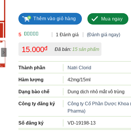
Eskar số lượng
Thêm vào giỏ hàng
Mua ngay
5
1 Đánh giá
(Đánh giá ngay)
5.00
1
trên 5
dựa trên
15.000
đ
Đã bán:
15 sản phẩm
đánh giá
Thành phần
Natri Clorid
Hàm lượng
42mg/15ml
Dạng bào chế
Dung dịch nhỏ mắt vô trùng
Công ty đăng ký
Công ty Cổ Phần Dược Khoa
Pharma)
Số đăng ký
VD-19198-13