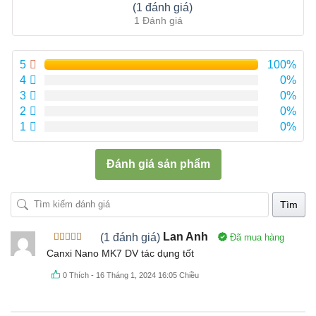
Được xếp
(1 đánh giá)
hạng
5.00
5
1 Đánh giá
sao
5
100%
4
0%
3
0%
2
0%
1
0%
Đánh giá sản phẩm
Tìm
(1 đánh giá)
Lan Anh
Đã mua hàng
Được xếp
Canxi Nano MK7 DV tác dụng tốt
hạng
5
5
sao
0
Thích
-
16 Tháng 1, 2024 16:05 Chiều