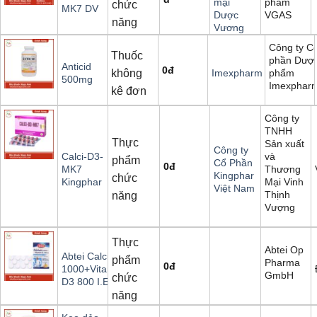
phẩm
mại
chức
MK7 DV
VGAS
Dược
năng
Vương
Công ty C
Thuốc
phần Dượ
Anticid
0
đ
không
phẩm
Imexpharm
500mg
Imexphar
kê đơn
Công ty
TNHH
Thực
Sản xuất
Công ty
và
Calci-D3-
phẩm
Cổ Phần
0
đ
Thương
MK7
Kingphar
chức
Mại Vinh
Kingphar
Việt Nam
Thịnh
năng
Vượng
Thực
Abtei Op
Abtei Calcium
phẩm
Pharma
0
đ
1000+Vitamin
GmbH
chức
D3 800 I.E.
năng