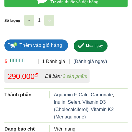
Tư vấn thuốc và đặt hàng
Số lượng
Canxi Nano MK7 DV số lượng
Thêm vào giỏ hàng
Mua ngay
5
1 Đánh giá
(Đánh giá ngay)
5.00
1
trên 5
dựa trên
290.000
đ
Đã bán:
2 sản phẩm
đánh giá
Thành phần
Aquamin F
,
Calci Carbonate
,
Inulin
,
Selen
,
Vitamin D3
(Cholecalciferol)
,
Vitamin K2
(Menaquinone)
Dạng bào chế
Viên nang