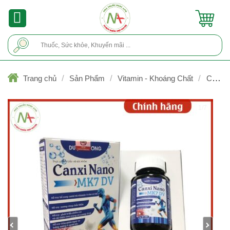
Skip
to
content
Tìm
kiếm:
/
/
/
Trang chủ
Sản Phẩm
Vitamin - Khoáng Chất
Calci/
Phối hợp vitamin với calci
1/7