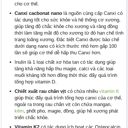
cho cơ thể.
Canxi cacbonat nano
là nguồn cùng cấp Canxi có
tác dụng tốt cho sức khỏe và hệ thống cơ xương,
giúp tăng độ chắc khỏe cho xương và răng đồng
thời làm tăng mật độ cho xương từ đó hạn chế tình
trạng loãng xương. Đặc biệt Canxi được bào chế
dưới dạng nano có kích thước nhỏ hơn gấp 100
lần sẽ giúp cơ thể dễ hấp thu Canxi hơn.
Inulin là 1 loại chất xơ hòa tan có tác dụng giúp
tăng khả năng hấp thu magie, calci và các loại
muối kháng tốt hơn đồng thời thúc đẩy quá trình
tổng hợp vitamin D.
Chiết xuất rau chân vịt
có chứa nhiều
vitamin K
giúp thúc đẩy quá trình tổng hợp canxi của cơ thể,
ngoài ra trong rau chân vịt còn chứa mangan,
kẽm
, phốt pho, magie, đồng, giúp hệ xương phát
triển chắc khỏe.
Vitamin K2
có tác dụng ích hoạt các Osteocalcin