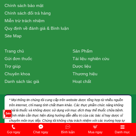
Chính sách bảo mật
Chính sách đổi trả hàng
Miễn trừ trách nhiệm
Quy định về đánh giá & Bình luận
Site Map
Trang chủ
Sản Phẩm
Gửi đơn thuốc
Tài liệu nghiên cứu
Trợ giúp
Dược liệu
Chuyên khoa
Thương hiệu
Danh sách tác giả
Hoạt chất
* Mọi thông tin chúng tôi cung cấp trên website được tổng hợp từ nhiều nguồn
trên internet, chỉ mang tính chất tham khảo. Các thực phẩm chức năng không
phải là thuốc và không được sử dụng với mục đích thay thế thuốc chữa bệnh.
Bệnh nhân cần thực hiện đúng hướng dẫn điều trị của các bác sĩ hay dược sĩ
chuyên môn trực tiếp. Chúng tôi không chịu trách nhiệm với các trường hợp tự
ý sử dụng thuốc, thực phẩm chức năng theo các thông tin được cung cấp trên
website.
Gọi ngay
Chat ngay
Bình luận
Mua ngay
Danh mục