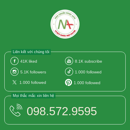
Liên kết với chúng tôi
41K
liked
8.1K
subscribe
5.1K
followers
1.000
followed
1.000
followed
1.000
followed
Mọi thắc mắc xin liên hệ
098.572.9595