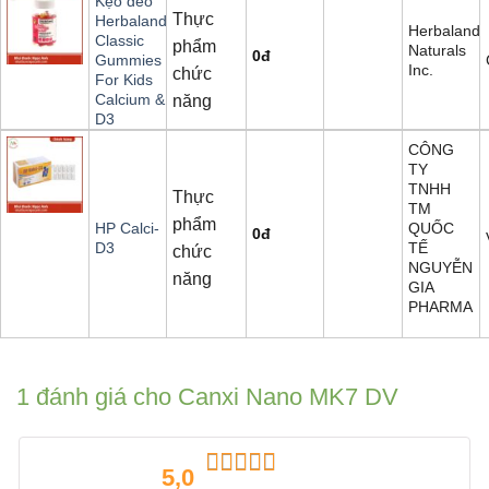
Kẹo dẻo
Thực
Herbaland
Herbaland
Classic
phẩm
Naturals
0
đ
Gummies
Inc.
chức
For Kids
Calcium &
năng
D3
CÔNG
TY
TNHH
Thực
TM
phẩm
QUỐC
HP Calci-
0
đ
TẾ
D3
chức
NGUYỄN
năng
GIA
PHARMA
1 đánh giá cho
Canxi Nano MK7 DV
5,0