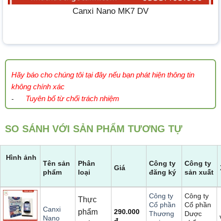
Canxi Nano MK7 DV
Hãy báo cho chúng tôi tại đây nếu bạn phát hiện thông tin
không chính xác
Tuyên bố từ chối trách nhiệm
-
SO SÁNH VỚI SẢN PHẨM TƯƠNG TỰ
Hình ảnh
Tên sản
Phân
Công ty
Công ty
Giá
phẩm
loại
đăng ký
sản xuất
Công ty
Công ty
Thực
Cổ phần
Cổ phần
Canxi
phẩm
290.000
Dược
Thương
Nano
đ