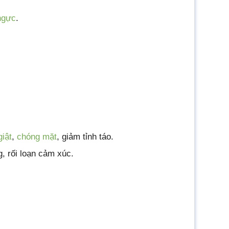
ngực
.
giật
,
chóng mặt
, giảm tỉnh táo.
, rối loạn cảm xúc.