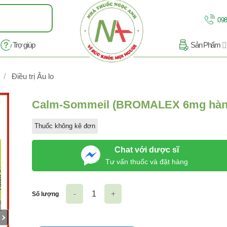
098
Trợ giúp
Sản Phẩm
/
Điều trị Âu lo
/2
Calm-Sommeil (BROMALEX 6mg hàn
Thuốc không kê đơn
Chat với dược sĩ
Tư vấn thuốc và đặt hàng
Số lượng
Calm-Sommeil (BROMALEX 6mg hàng Pháp) số lượng