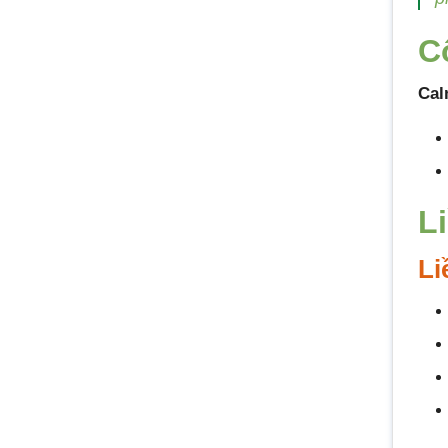
C
Ca
L
Li