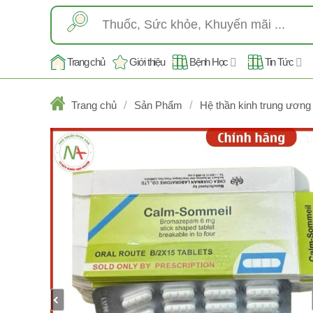
Skip
Tìm
to
kiếm:
content
Trang chủ
Giới thiệu
Bệnh Học
Tin Tức
/
/
Trang chủ
Sản Phẩm
Hệ thần kinh trung ương
1