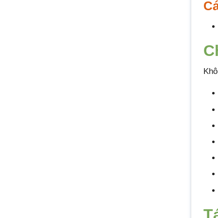
Cá
C
Khô
T