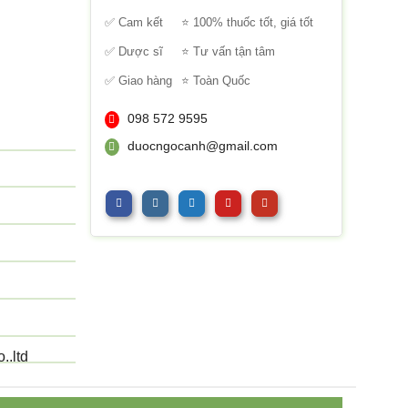
sao
✅ Cam kết
⭐ 100% thuốc tốt, giá tốt
✅ Dược sĩ
⭐ Tư vấn tận tâm
✅ Giao hàng
⭐ Toàn Quốc
098 572 9595
duocngocanh@gmail.com
.,ltd