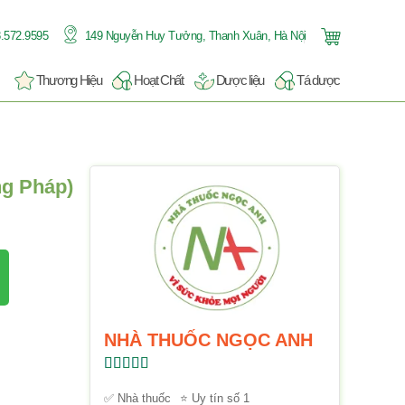
.572.9595
149 Nguyễn Huy Tưởng, Thanh Xuân, Hà Nội
Thương Hiệu
Hoạt Chất
Dược liệu
Tá dược
g Pháp)
NHÀ THUỐC NGỌC ANH
Được xếp
hạng
5.00
5
✅ Nhà thuốc
⭐ Uy tín số 1