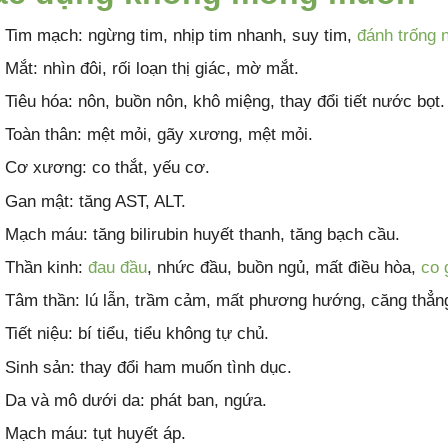
Tim mạch: ngừng tim, nhịp tim nhanh, suy tim,
đánh trống 
Mắt: nhìn đôi, rối loạn thị giác, mờ mắt.
Tiêu hóa: nôn, buồn nôn, khô miệng, thay đổi tiết nước bọt.
Toàn thân: mệt mỏi, gãy xương, mệt mỏi.
Cơ xương: co thắt, yếu cơ.
Gan mật: tăng AST, ALT.
Mạch máu: tăng bilirubin huyết thanh, tăng bạch cầu.
Thần kinh:
đau đầu
, nhức đầu, buồn ngủ, mất điều hòa,
co 
Tâm thần: lú lẫn, trầm cảm, mất phương hướng, căng thẳng
Tiết niệu: bí tiểu, tiểu không tự chủ.
Sinh sản: thay đổi ham muốn tình dục.
Da và mô dưới da: phát ban, ngứa.
Mạch máu: tụt huyết áp.