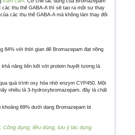
ng
trầm cảm
. Cơ chế tác dụng của Bromazepam
 các thụ thể GABA-A thì sẽ tạo ra một sự thay
ế của các thụ thể GABA-A mà không làm thay đổi
g 84% với thời gian để Bromazepam đạt nồng
 khả năng liên kết với protein huyết tương là
qua quá trình oxy hóa nhờ enzym CYP450. Một
hấy nhiều là 3-hydroxybromazepam, đây là chất
ểu khoảng 69% dưới dạng Bromazepam bị
: Công dụng, liều dùng, lưu ý tác dụng