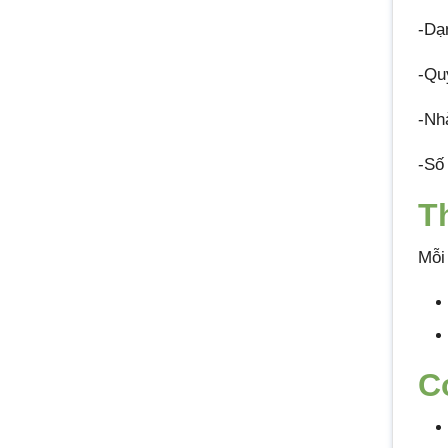
-Dạ
-Qu
-N
-Số
T
Mỗi
C