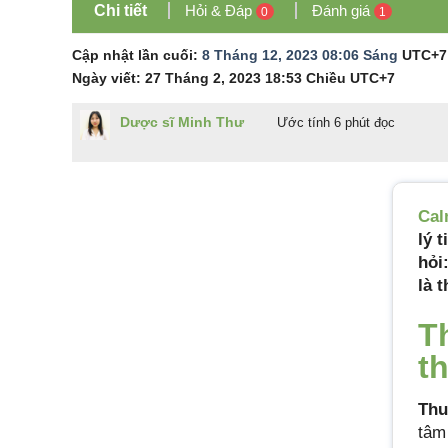
Chi tiết
Hỏi & Đáp
Đánh giá
0
1
Cập nhật lần cuối:
8 Tháng 12, 2023 08:06 Sáng
UTC+7
Ngày viết:
27 Tháng 2, 2023 18:53 Chiều
UTC+7
Dược sĩ Minh Thư
Ước tính 6 phút đọc
Cal
lý 
hỏi
là t
T
t
Thu
tâm