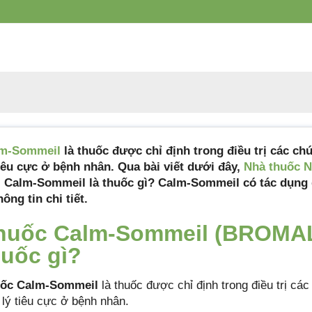
xuất
Xuất xứ
Pháp
Quy cách đóng gói
Hộp 2 vỉ x 15 viên
Hạn sử dụng
36 tháng
m-Sommeil
là thuốc được chỉ định trong điều trị các ch
tiêu cực ở bệnh nhân. Qua bài viết dưới đây,
Nhà thuốc 
: Calm-Sommeil là thuốc gì? Calm-Sommeil có tác dụng
hông tin chi tiết.
huốc Calm-Sommeil (BROMAL
huốc gì?
ốc Calm-Sommeil
là thuốc được chỉ định trong điều trị cá
 lý tiêu cực ở bệnh nhân.