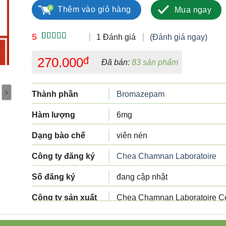
Thêm vào giỏ hàng
Mua ngay
5
1 Đánh giá
(Đánh giá ngay)
5.00
1
trên 5
dựa trên
270.000
đ
Đã bán:
83 sản phẩm
đánh giá
Thành phần
Bromazepam
Hàm lượng
6mg
Dạng bào chế
viên nén
Công ty đăng ký
Chea Chamnan Laboratoire
Số đăng ký
đang cập nhật
Công ty sản xuất
Chea Chamnan Laboratoire Co
Tiêu chuẩn sản
Tiêu chuẩn cơ sở