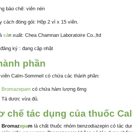
ng bào chế: viên nén
y cách đóng gói: Hộp 2 vỉ x 15 viên.
hà
sả
n xuất: Chea Chamnan Laboratoire Co.,ltd
 đăng ký : đang cập nhật
hành phần
 viên Calm-Sommeil có chứa các thành phần:
Bromazepam
có chứa hàm lượng 6mg
Tá dược vừa đủ.
ơ chế tác dụng của thuốc C
Bromaz
epa
m
là chất thuộc nhóm benzodiazepin có tác dụn