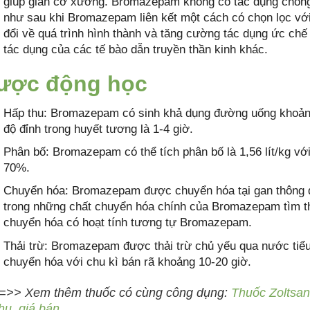
giúp giãn cơ xương. Bromazepam không có tác dụng chố
như sau khi Bromazepam liên kết một cách có chọn lọc với
đổi về quá trình hình thành và tăng cường tác dụng ức ch
tác dụng của các tế bào dẫn truyền thần kinh khác.
ược động học
Hấp thu: Bromazepam có sinh khả dụng đường uống khoản
độ đỉnh trong huyết tương là 1-4 giờ.
Phân bố: Bromazepam có thể tích phân bố là 1,56 lít/kg với
70%.
Chuyển hóa: Bromazepam được chuyển hóa tại gan thông 
trong những chất chuyển hóa chính của Bromazepam tìm t
chuyển hóa có hoạt tính tương tự Bromazepam.
Thải trừ: Bromazepam được thải trừ chủ yếu qua nước ti
chuyển hóa với chu kì bán rã khoảng 10-20 giờ.
=>> Xem thêm thuốc có cùng công dụng:
Thuốc Zoltsan
hụ, giá bán