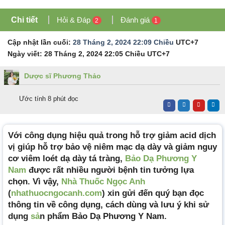
Chi tiết
Hỏi & Đáp
Đánh giá
2
1
Cập nhật lần cuối:
28 Tháng 2, 2024 22:09 Chiều
UTC+7
Ngày viết:
28 Tháng 2, 2024 22:05 Chiều
UTC+7
Dược sĩ Phương Thảo
Ước tính 8 phút đọc
Với công dụng hiệu quả trong hỗ trợ giảm acid dịch
vị giúp hỗ trợ bảo vệ niêm mạc dạ dày và giảm nguy
cơ viêm loét dạ dày tá tràng,
Bảo Dạ Phương Y
Nam
được rất nhiều người bệnh tin tưởng lựa
chọn. Vì vậy,
Nhà Thuốc Ngọc Anh
(
nhathuocngocanh.com
) xin gửi đến quý bạn đọc
thông tin về công dụng, cách dùng và lưu ý khi sử
dụng
sả
n phẩm Bảo Dạ Phương Y Nam.