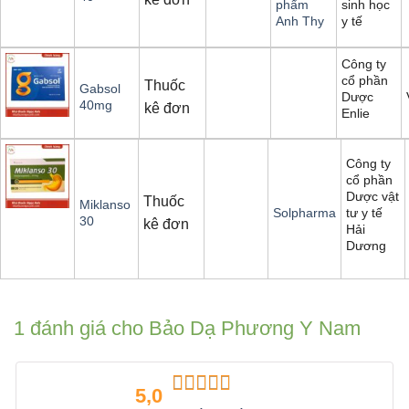
sinh học
phẩm
y tế
Anh Thy
Công ty
cổ phần
Thuốc
Gabsol
Dược
40mg
kê đơn
Enlie
Công ty
cổ phần
Dược vật
Thuốc
Miklanso
tư y tế
Solpharma
30
kê đơn
Hải
Dương
1 đánh giá cho
Bảo Dạ Phương Y Nam
5,0