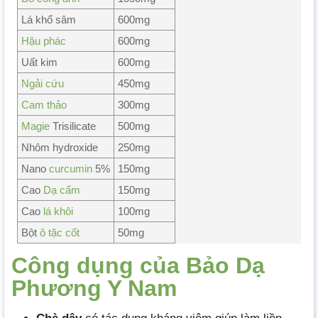
Lá khổ sâm
600mg
Hậu phác
600mg
Uất kim
600mg
Ngải cứu
450mg
Cam thảo
300mg
Magie
Trisilicate
500mg
Nhôm hydroxide
250mg
Nano
curcumin
5%
150mg
Cao
Dạ cẩm
150mg
Cao
lá khôi
100mg
Bột
ô tặc cốt
50mg
Công dụng của Bảo Dạ
Phương Y Nam