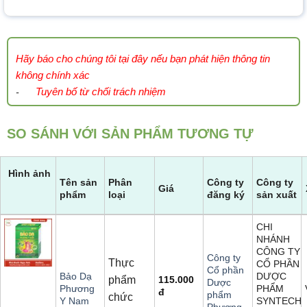
Hãy báo cho chúng tôi tại đây nếu bạn phát hiện thông tin
không chính xác
Tuyên bố từ chối trách nhiệm
-
SO SÁNH VỚI SẢN PHẨM TƯƠNG TỰ
Hình ảnh
Tên sản
Phân
Công ty
Công ty
Giá
phẩm
loại
đăng ký
sản xuất
CHI
NHÁNH
CÔNG TY
Công ty
Thực
CỔ PHẦN
Cổ phần
DƯỢC
Bảo Dạ
phẩm
115.000
Dược
PHẨM
Phương
đ
phẩm
chức
SYNTECH
Y Nam