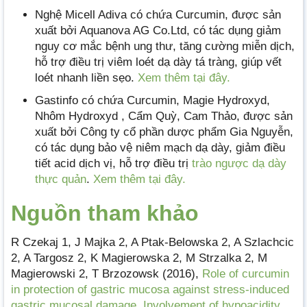
Nghệ Micell Adiva có chứa Curcumin, được sản
xuất bởi Aquanova AG Co.Ltd, có tác dụng giảm
nguy cơ mắc bệnh ung thư, tăng cường miễn dịch,
hỗ trợ điều trị viêm loét dạ dày tá tràng, giúp vết
loét nhanh liền sẹo.
Xem thêm tại đây.
Gastinfo có chứa Curcumin, Magie Hydroxyd,
Nhôm Hydroxyd , Cẩm Quỳ, Cam Thảo, được sản
xuất bởi Công ty cổ phần dược phẩm Gia Nguyễn,
có tác dụng bảo vệ niêm mạch dạ dày, giảm điều
tiết acid dịch vị, hỗ trợ điều trị
trào ngược dạ dày
thực quản
.
Xem thêm tại đây.
Nguồn tham khảo
R Czekaj 1, J Majka 2, A Ptak-Belowska 2, A Szlachcic
2, A Targosz 2, K Magierowska 2, M Strzalka 2, M
Magierowski 2, T Brzozowsk (2016),
Role of curcumin
in protection of gastric mucosa against stress-induced
gastric mucosal damage
.
Involvement of hypoacidity,