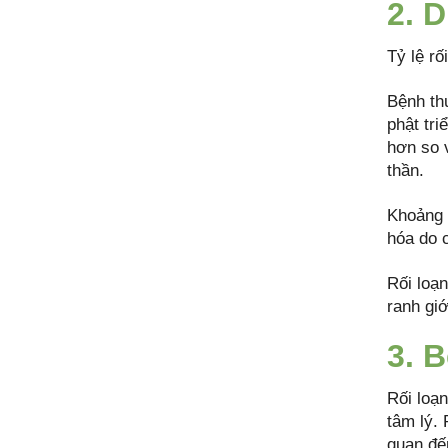
2. D
Tỷ lệ r
Bệnh thư
phật tri
hơn so 
thần.
Khoảng 
hóa do c
Rối loạ
ranh giớ
3. 
Rối loạ
tâm lý.
quan đế