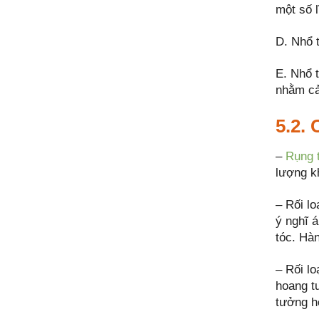
một số 
D. Nhổ 
E. Nhổ t
nhằm cải
5.2.
–
Rụng 
lượng k
– Rối l
ý nghĩ 
tóc. Hàn
– Rối lo
hoang t
tưởng h