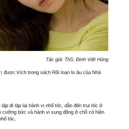
Tác giả: ThS. Đinh Việt Hùng
rị
được trích trong sách Rối loạn lo âu của Nhà
ặp đi lặp lại hành vi nhổ tóc, dẫn đến trụi tóc ở
nh cưỡng bức và hành vi xung động ở chỗ có hiện
nhổ tóc.