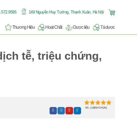
.572.9595
149 Nguyễn Huy Tưởng, Thanh Xuân, Hà Nội
Thương Hiệu
Hoạt Chất
Dược liệu
Tá dược
ịch tễ, triệu chứng,
5/5 - (1 BÌNH CHỌN)