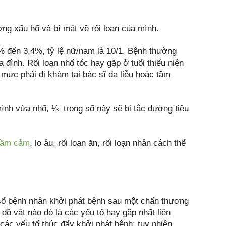
ng xấu hổ và bí mật về rối loạn của mình.
,6% đến 3,4%, tỷ lệ nữ/nam là 10/1. Bệnh thường
 đình. Rối loạn nhổ tóc hay gặp ở tuổi thiếu niên
 mức phải đi khám tại bác sĩ da liễu hoặc tâm
ình vừa nhổ, ⅓ trong số này sẽ bị tắc đường tiêu
rầm cảm
, lo âu, rối loạn ăn, rối loạn nhân cách thể
 sổ bệnh nhân khởi phát bệnh sau một chấn thương
đồ vật nào đó là các yếu tố hay gặp nhất liên
các yếu tố thúc đẩy khởi phát bệnh; tuy nhiên,