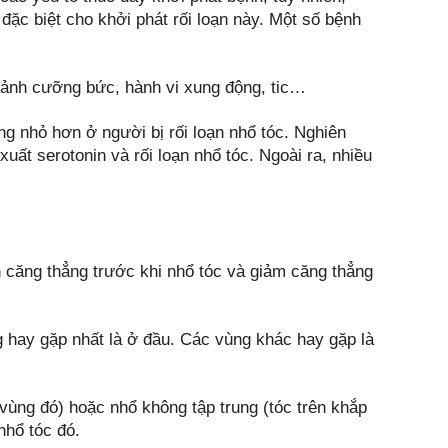
 đặc biệt cho khởi phát rối loạn này. Một số bệnh
m ảnh cưỡng bức, hành vi xung động, tic…
ng nhỏ hơn ở người bị rối loạn nhổ tóc. Nghiên
 xuất serotonin và rối loạn nhổ tóc. Ngoài ra, nhiều
ện căng thẳng trước khi nhổ tóc và giảm căng thẳng
g hay gặp nhất là ở đầu. Các vùng khác hay gặp là
ở vùng đó) hoặc nhổ không tập trung (tóc trên khắp
nhổ tóc đó.