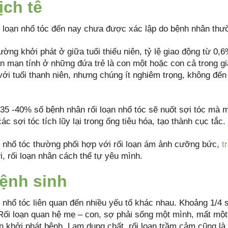
ịch tễ
ối loạn nhổ tóc đến nay chưa được xác lập do bệnh nhân thườ
ờng khởi phát ở giữa tuổi thiếu niên, tỷ lệ giao động từ 0
ển mạn tính ở những đứa trẻ là con một hoặc con cả trong gia
với tuổi thanh niên, nhưng chúng ít nghiêm trọng, không đến
35 -40% số bệnh nhân rối loạn nhổ tóc sẽ nuốt sợi tóc mà m
ác sợi tóc tích lũy lại trong ống tiêu hóa, tạo thành cục tắc.
n nhổ tóc thường phối hợp với rối loạn ám ảnh cưỡng bức,
t
i, rối loạn nhân cách thể tự yêu mình.
Bệnh sinh
n nhổ tóc liên quan đến nhiều yếu tố khác nhau. Khoảng 1/4
 Rối loạn quan hệ mẹ – con, sợ phải sống một mình, mất một 
n khởi phát bệnh. Lạm dụng chất, rối loạn trầm cảm cũng là 