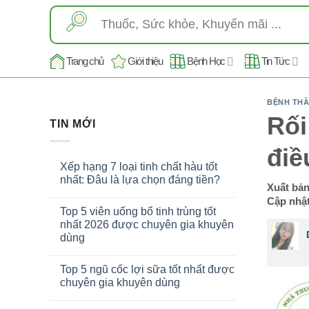
Skip
Tìm
to
kiếm:
content
Trang chủ
Giới thiệu
Bệnh Học
Tin Tức
BỆNH THẦ
Rối
TIN MỚI
điều
Xếp hạng 7 loại tinh chất hàu tốt
nhất: Đâu là lựa chọn đáng tiền?
Xuất bả
Cập nhật
Top 5 viên uống bổ tinh trùng tốt
nhất 2026 được chuyên gia khuyên
dùng
Top 5 ngũ cốc lợi sữa tốt nhất được
chuyên gia khuyên dùng