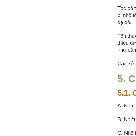
Tóc có 
bị nhổ 
dạ đó.
Tổn thư
thiểu dư
như cắn
Các xét
5. 
5.1.
A. Nhổ t
B. Nhiều
C. Nhổ 