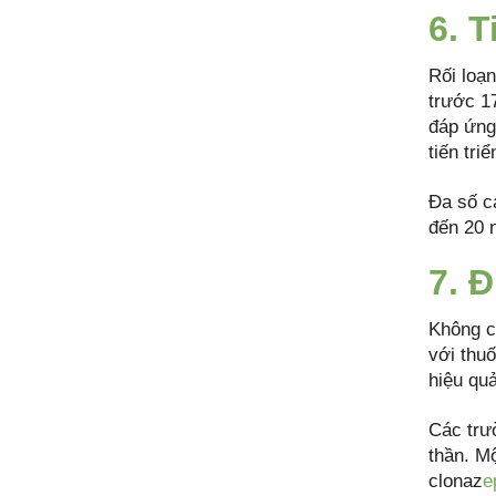
6. T
Rối loạn
trước 1
đáp ứng
tiến tri
Đa số cá
đến 20 
7. Đ
Không có
với thu
hiệu quả
Các trư
thần. M
clonaz
e