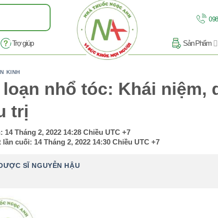
098
Trợ giúp
Sản Phẩm
N KINH
 loạn nhổ tóc: Khái niệm, d
 trị
n:
14 Tháng 2, 2022 14:28 Chiều
UTC +7
 lần cuối:
14 Tháng 2, 2022 14:30 Chiều
UTC +7
DƯỢC SĨ NGUYỄN HẬU