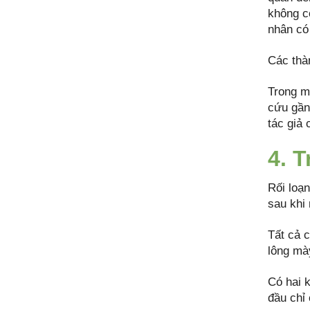
không có
nhân có
Các thà
Trong m
cứu gần 
tác giả 
4. 
Rối loạn
sau khi 
Tất cả 
lông mày
Có hai k
đầu chỉ 