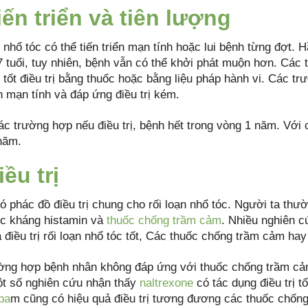
iến triển và tiên lượng
 nhổ tóc có thể tiến triển mạn tính hoặc lui bệnh từng đợt.
7 tuổi, tuy nhiên, bệnh vẫn có thể khởi phát muộn hơn. Các
 tốt điều trị bằng thuốc hoặc bằng liệu pháp hành vi. Các t
ển mạn tính và đáp ứng điều trị kém.
c trường hợp nếu điều trị, bệnh hết trong vòng 1 năm. Với 
năm.
iều trị
 phác đồ điều trị chung cho rối loạn nhổ tóc. Người ta thư
ốc kháng histamin và
thuốc chống trầm cảm
. Nhiều nghiên 
 điều trị rối loạn nhổ tóc tốt, Các thuốc chống trầm cảm h
ờng hợp bệnh nhân không đáp ứng với thuốc chống trầm cảm
ột số nghiên cứu nhận thấy
naltrexone
có tác dụng điều trị t
pa
m cũng có hiệu quả điều trị tương đương các thuốc chốn