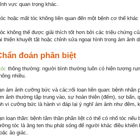
lĩnh vực quan trọng khác.
tóc hoặc mất tóc không liên quan đến một bệnh cơ thể khác
óc không thể được giải thích tốt hơn bởi các triệu chứng củ
 thiện khuyết tật hoặc chỉnh sửa ngoại hình trong ám ảnh dị
 Chẩn đoán phân biệt
tóc
thông thường: người bình thường luôn có hiện tượng rụng
hông nhiều.
oạn ám ảnh cưỡng bức và các:rối loạn liên quan: bệnh nhân 
ám ảnh thường tập trung vào, sự hoàn thiện (đếm), sợ bẩn, q
h vi cưỡng bức là hành vi đáp lại ý nghĩ ám ảnh như đêm, ki
ạn loạn thần: bệnh tâm thần phân liệt có thể có nhổ tóc nếu
ưởng tóc là ăng ten thu phát sóng để người khác điều khiển
oặc ảo giác.