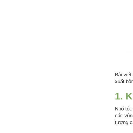
Bài viết
xuất bả
1. 
Nhổ tóc 
các vùn
tượng c