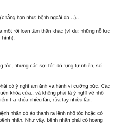
 (chẳng hạn như: bệnh ngoài da…)..
a một rối loạn tâm thần khác (ví dụ: những nỗ lực
 hình).
 tóc, nhưng các sợi tóc đó rụng tự nhiên, số
phải có ý nghĩ ám ảnh và hành vi cưỡng bức. Các
uên khóa cửa., và không phải là ý nghĩ về nhổ
ểm tra khóa nhiều lần, rửa tay nhiều lần.
 bệnh nhân có ảo thanh ra lệnh nhổ tóc hoặc có
 bệnh nhân. Như vậy, bệnh nhân phải có hoang