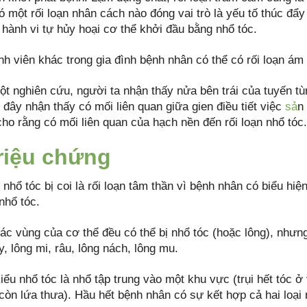
 một rối loạn nhân cách nào đóng vai trò là yếu tố thúc đẩy
 hành vi tự hủy hoại cơ thể khởi đầu bằng nhổ tóc.
nh viên khác trong gia đình bệnh nhân có thể có rối loạn á
ột nghiên cứu, người ta nhận thấy nửa bên trái của tuyến tù
đây nhận thấy có mối liên quan giữa gien điều tiết việc
sả
n
cho rằng có mối liên quan của hạch nền đến rối loạn nhổ tóc.
Triệu chứng
 nhổ tóc bị coi là rối loạn tâm thần vì bệnh nhân có biểu hi
nhổ tóc.
các vùng của cơ thể đều có thể bị nhổ tóc (hoặc lông), nhưn
, lông mi, râu, lông nách, lông mu.
iểu nhổ tóc là nhổ tập trung vào một khu vực (trụi hết tóc 
còn lứa thưa). Hầu hết bệnh nhân có sự kết hợp cả hai loại 