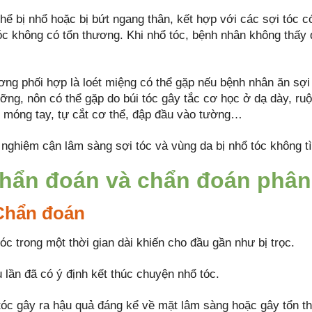
thể bị nhổ hoặc bị bứt ngang thân, kết hợp với các sợi tóc 
tóc không có tổn thương. Khi nhổ tóc, bệnh nhân không thấ
ơng phối hợp là loét miệng có thể gặp nếu bệnh nhân ăn sợi 
ỡng, nôn có thể gặp do búi tóc gây tắc cơ học ở dạ dày, ruộ
 móng tay, tự cắt cơ thể, đập đầu vào tường…
 nghiệm cận lâm sàng sợi tóc và vùng da bị nhổ tóc không t
Chẩn đoán và chẩn đoán phân
 Chẩn đoán
óc trong một thời gian dài khiến cho đầu gần như bị trọc.
 lần đã có ý định kết thúc chuyện nhổ tóc.
tóc gây ra hậu quả đáng kể về mặt lâm sàng hoặc gây tổn th