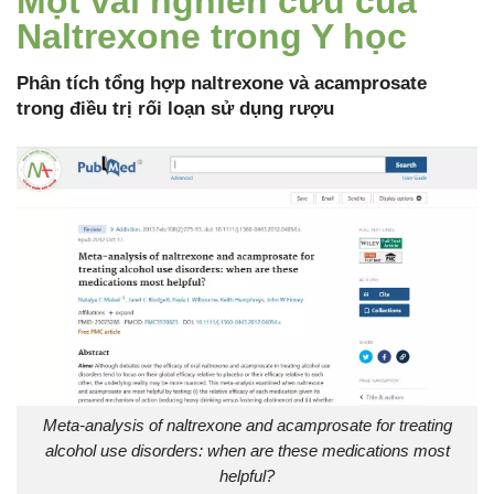
Một vài nghiên cứu của
Naltrexone trong Y học
Phân tích tổng hợp naltrexone và acamprosate
trong điều trị rối loạn sử dụng rượu
Meta-analysis of naltrexone and acamprosate for treating
alcohol use disorders: when are these medications most
helpful?