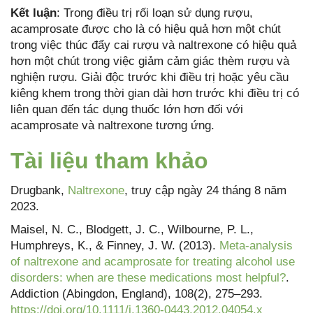
Kết luận
: Trong điều trị rối loạn sử dụng rượu,
acamprosate được cho là có hiệu quả hơn một chút
trong việc thúc đẩy cai rượu và naltrexone có hiệu quả
hơn một chút trong việc giảm cảm giác thèm rượu và
nghiện rượu. Giải độc trước khi điều trị hoặc yêu cầu
kiêng khem trong thời gian dài hơn trước khi điều trị có
liên quan đến tác dụng thuốc lớn hơn đối với
acamprosate và naltrexone tương ứng.
Tài liệu tham khảo
Drugbank,
Naltrexone
, truy cập ngày 24 tháng 8 năm
2023.
Maisel, N. C., Blodgett, J. C., Wilbourne, P. L.,
Humphreys, K., & Finney, J. W. (2013).
Meta-analysis
of naltrexone and acamprosate for treating alcohol use
disorders: when are these medications most helpful?
.
Addiction (Abingdon, England), 108(2), 275–293.
https://doi.org/10.1111/j.1360-0443.2012.04054.x