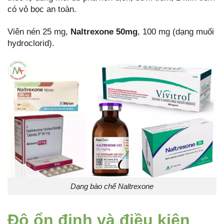
có vỏ bọc an toàn.
Viên nén 25 mg,
Naltrexone 50mg
, 100 mg (dạng muối
hydroclorid).
Dạng bào chế Naltrexone
Độ ổn định và điều kiện