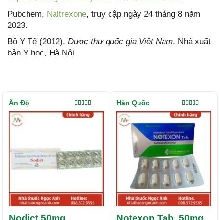
Pubchem,
Naltrexone
, truy cập ngày 24 tháng 8 năm
2023.
Bộ Y Tế (2012),
Dược thư quốc gia Việt Nam
, Nhà xuất
bản Y học, Hà Nội
Ấn Độ
Hàn Quốc
Được xếp
Được xếp
hạng
5.00
5
hạng
5.00
5
sao
sao
Nodict 50mg
Notexon Tab. 50mg