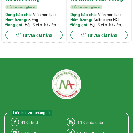
Hỗ trợ cai nghiện
Hỗ trợ cai nghiện
Dạng bào chế:
Viên nén bao
Dạng bào chế:
Viên nén bao
phim
Hàm lượng:
50mg
phim
Hàm lượng:
Naltrexone HCl
Đóng gói:
Hộp 3 vỉ x 10 viên
50mg
Đóng gói:
Hộp 3 vỉ x 10 viên;
Hộp 6 vỉ x 10 viên
Tư vấn đặt hàng
Tư vấn đặt hàng
Liên kết với chúng tôi
41K
liked
8.1K
subscribe