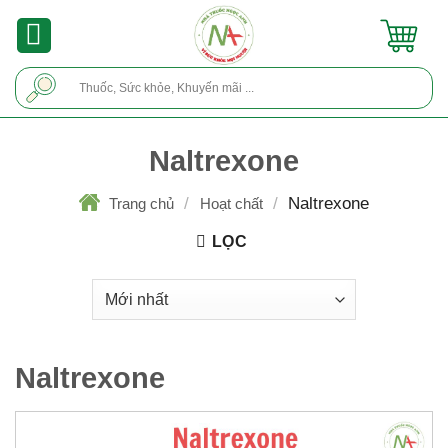
Skip
to
content
Tìm
kiếm:
Naltrexone
/
/
Naltrexone
Trang chủ
Hoạt chất
LỌC
Naltrexone