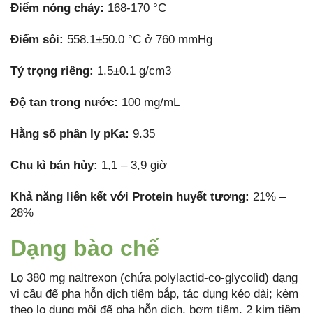
Điểm nóng chảy:
168-170 °C
Điểm sôi:
558.1±50.0 °C ở 760 mmHg
Tỷ trọng riêng:
1.5±0.1 g/cm3
Độ tan trong nước:
100 mg/mL
Hằng số phân ly pKa:
9.35
Chu kì bán hủy:
1,1 – 3,9 giờ
Khả năng liên kết với Protein huyết tương:
21% –
28%
Dạng bào chế
Lọ 380 mg naltrexon (chứa polylactid-co-glycolid) dạng
vi cầu để pha hỗn dịch tiêm bắp, tác dụng kéo dài; kèm
theo lọ dung môi để pha hỗn dịch, bơm tiêm, 2 kim tiêm