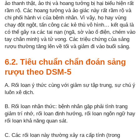
ảo thanh thật, ảo thị và hoang tưởng bị hại biểu hiện rất
rầm rộ. Các hoang tưởng và ảo giác này rất rầm rộ và
chi phối hành vi của bệnh nhân. Vì vậy, họ hay vùng
chạy đột ngột, tấn công các kẻ thù vô hình… kết quả là
có thể gây ra các tai nạn (ngã, sờ vào ổ điện, chém vào
tay chân minh) và tử vong. Các triệu chứng của sảng
rượu thường tăng lên về tối và giảm đi vào buổi sáng.
6.2. Tiêu chuẩn chẩn đoán sảng
rượu theo DSM-5
A. Rối loạn ý thức cùng với giảm sự tập trung, sự chú ý
luôn xê dịch.
B. Rối loạn nhận thức: bệnh nhân gặp phải tình trạng
giảm trí nhớ, rối loạn định hướng, rối loạn ngôn ngữ hay
rối loạn khả năng quan sát.
C. Các rối loạn này thường xảy ra cấp tính (trong