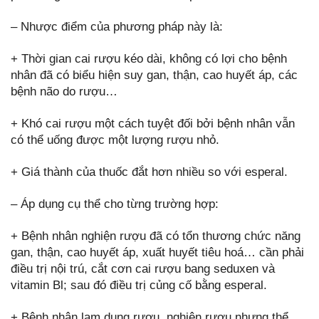
– Nhược điểm của phương pháp này là:
+ Thời gian cai rượu kéo dài, không có lợi cho bệnh
nhân đã có biểu hiện suy gan, thận, cao huyết áp, các
bệnh não do rượu…
+ Khó cai rượu một cách tuyệt đối bởi bệnh nhân vẫn
có thể uống được một lượng rượu nhỏ.
+ Giá thành của thuốc đắt hơn nhiều so với esperal.
– Áp dụng cụ thể cho từng trường hợp:
+ Bệnh nhân nghiện rượu đã có tổn thương chức năng
gan, thận, cao huyết áp, xuất huyết tiêu hoá… cần phải
điều trị nội trú, cắt cơn cai rượu bang seduxen và
vitamin Bl; sau đó điều trị củng cố bằng esperal.
+ Bệnh nhân lạm dụng rượu, nghiện rượu nhưng thể