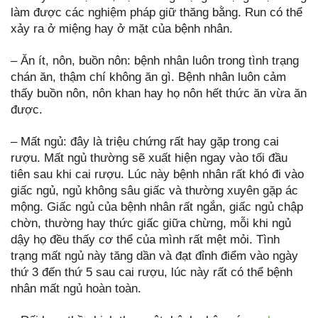
làm được các nghiệm pháp giữ thăng bằng. Run có thể
xảy ra ở miệng hay ở mặt của bệnh nhân.
– Ăn ít, nôn, buồn nôn: bệnh nhân luôn trong tình trạng
chán ăn, thậm chí không ăn gì. Bệnh nhân luôn cảm
thấy buồn nôn, nôn khan hay họ nôn hết thức ăn vừa ăn
được.
– Mất ngủ: đây là triệu chứng rất hay gặp trong cai
rượu. Mất ngủ thường sẽ xuất hiện ngay vào tối đầu
tiên sau khi cai rượu. Lúc này bệnh nhân rất khó đi vào
giấc ngủ, ngủ không sâu giấc và thường xuyên gặp ác
mộng. Giấc ngủ của bệnh nhân rất ngắn, giấc ngủ chập
chờn, thường hay thức giấc giữa chừng, mỗi khi ngủ
dậy họ đều thấy cơ thể của mình rất mệt mỏi. Tình
trạng mất ngủ này tăng dần và đạt đỉnh điểm vào ngày
thứ 3 đến thứ 5 sau cai rượu, lúc này rất có thể bệnh
nhân mất ngủ hoàn toàn.