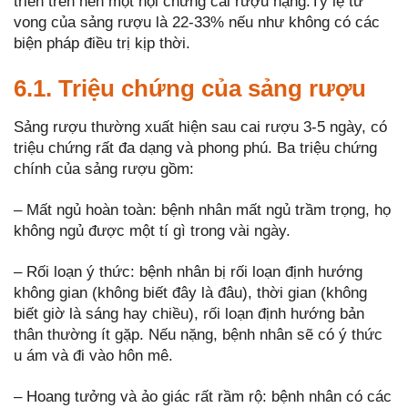
triển trên nền một hội chứng cai rượu nặng.Tỷ lệ tử
vong của sảng rượu là 22-33% nếu như không có các
biện pháp điều trị kịp thời.
6.1. Triệu chứng của sảng rượu
Sảng rượu thường xuất hiện sau cai rượu 3-5 ngày, có
triệu chứng rất đa dạng và phong phú. Ba triệu chứng
chính của sảng rượu gồm:
– Mất ngủ hoàn toàn: bệnh nhân mất ngủ trầm trọng, họ
không ngủ được một tí gì trong vài ngày.
– Rối loạn ý thức: bệnh nhân bị rối loạn định hướng
không gian (không biết đây là đâu), thời gian (không
biết giờ là sáng hay chiều), rối loạn định hướng bản
thân thường ít gặp. Nếu nặng, bệnh nhân sẽ có ý thức
u ám và đi vào hôn mê.
– Hoang tưởng và ảo giác rất rầm rộ: bệnh nhân có các