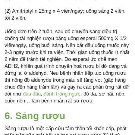
(2) Amitriptylin 25mg x 4 viên/ngày; uống sáng 2 viên,
tối 2 viên.
Uống đơn trên 2 tuần, sau đó chuyển sang điều trị
chống tái nghiện rượu bằng uống esperal 500mg X 1/2
viên/ngày, uống buổi sáng. Nên bắt đầu uống thuốc này
2-3 ngày trước khi ra viện. Thời gian uống thuốc ít nhất
2 năm để tránh tái nghiện. Do esperal ức chế men
ADH2, khiến quá trình chuyển hoá rượu bị dở dang và
dừng lại ở aldehyd. Neu bệnh nhân tiếp tục uống rượu
thì nồng độ aldehyde trong máu sẽ tăng vọt (gấp hàng
chục đến hàng trăm lần) và gây ra các phản ứng rất dữ
dội như
đau đầu
,
đánh trống ngực
, đỏ da, sợ hãi, nôn,
buồn nôn… làm bệnh nhân rất sợ rượu.
6. Sảng rượu
Sảng rượu là một cấp cứu tâm thần tối khẩn cấp, phát