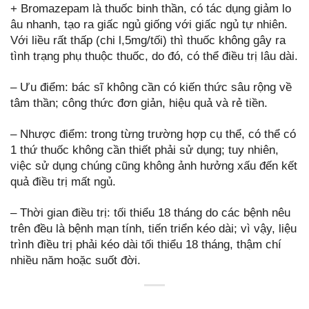
+ Bromazepam là thuốc binh thần, có tác dụng giảm lo
âu nhanh, tạo ra giấc ngủ giống với giấc ngủ tự nhiên.
Với liều rất thấp (chi l,5mg/tối) thì thuốc không gây ra
tình trạng phụ thuộc thuốc, do đó, có thể điều trị lâu dài.
– Ưu điểm: bác sĩ không cần có kiến thức sâu rộng về
tâm thần; công thức đơn giản, hiệu quả và rẻ tiền.
– Nhược điểm: trong từng trường hợp cụ thể, có thể có
1 thứ thuốc không cần thiết phải sử dụng; tuy nhiên,
việc sử dụng chúng cũng không ảnh hưởng xấu đến kết
quả điều trị mất ngủ.
– Thời gian điều trị: tối thiểu 18 tháng do các bệnh nêu
trên đều là bệnh mạn tính, tiến triển kéo dài; vì vậy, liệu
trình điều trị phải kéo dài tối thiểu 18 tháng, thậm chí
nhiều năm hoặc suốt đời.