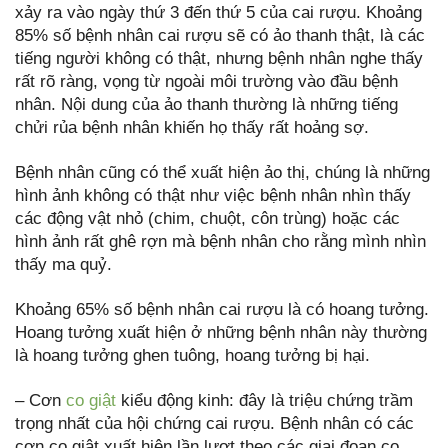
xảy ra vào ngày thứ 3 đến thứ 5 của cai rượu. Khoảng
85% số bệnh nhân cai rượu sẽ có ảo thanh thật, là các
tiếng người không có thật, nhưng bệnh nhân nghe thấy
rất rõ ràng, vọng từ ngoài môi trường vào đầu bệnh
nhân. Nội dung của ảo thanh thường là những tiếng
chửi rủa bệnh nhân khiến họ thấy rất hoảng sợ.
Bệnh nhân cũng có thể xuất hiện ảo thị, chúng là những
hình ảnh không có thật như việc bệnh nhân nhìn thấy
các động vật nhỏ (chim, chuột, côn trùng) hoặc các
hình ảnh rất ghê rợn mà bệnh nhân cho rằng mình nhìn
thấy ma quỷ.
Khoảng 65% số bệnh nhân cai rượu là có hoang tưởng.
Hoang tưởng xuất hiện ở những bệnh nhân này thường
là hoang tưởng ghen tuông, hoang tưởng bị hại.
– Cơn
co giật
kiểu động kinh: đây là triệu chứng trầm
trọng nhất của hội chứng cai rượu. Bệnh nhân có các
cơn co giật xuất hiện lần lượt theo các giai đoạn co