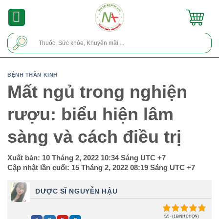
Skip
to
content
Tìm
kiếm:
BỆNH THẦN KINH
Mất ngủ trong nghiện
rượu: biểu hiện lâm
sàng và cách điều trị
Xuất bản:
10 Tháng 2, 2022 10:34 Sáng
UTC +7
Cập nhật lần cuối:
15 Tháng 2, 2022 08:19 Sáng
UTC +7
DƯỢC SĨ NGUYỄN HẬU
5/5 - (1 BÌNH CHỌN)