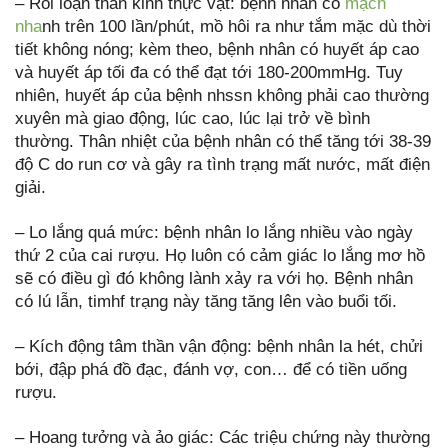
– Rối loạn thần kinh thực vật: bệnh nhân có
mạch
nha
nh trên 100 lần/phút, mồ hôi ra như tắm mặc dù thời
tiết không nóng; kèm theo, bệnh nhân có huyết áp cao
và huyết áp tối đa có thể đạt tới 180-200mmHg. Tuy
nhiên, huyết áp của bệnh nhssn không phải cao thường
xuyên mà giao động, lúc cao, lúc lại trở về bình
thường. Thân nhiệt của bệnh nhân có thể tăng tới 38-39
độ C do run cơ và gây ra tình trạng mất nước, mất điện
giải.
– Lo lắng quá mức: bệnh nhân lo lắng nhiều vào ngày
thứ 2 của cai rượu. Họ luôn có cảm giác lo lắng mơ hồ
sẽ có điều gì đó không lành xảy ra với họ. Bệnh nhân
có lú lẫn, timhf trạng này tăng tăng lên vào buổi tối.
– Kích động tâm thần vận động: bệnh nhân la hét, chửi
bới, đập phá đồ đạc, đánh vợ, con… để có tiền uống
rượu.
– Hoang tưởng và ảo giác: Các triệu chứng này thường