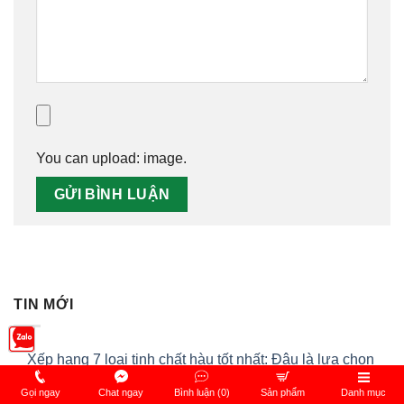
You can upload:
image
.
TIN MỚI
Xếp hạng 7 loại tinh chất hàu tốt nhất: Đâu là lựa chọn
đáng tiền?
Gọi ngay
Chat ngay
Bình luận (0)
Sản phẩm
Danh mục