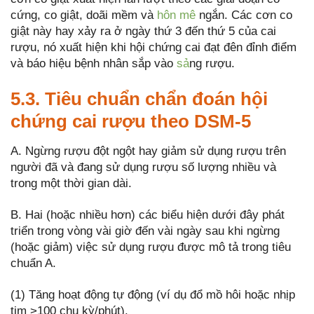
cứng, co giật, doãi mềm và
hôn mê
ngắn. Các cơn co
giật này hay xảy ra ở ngày thứ 3 đến thứ 5 của cai
rượu, nó xuất hiện khi hội chứng cai đạt đên đỉnh điểm
và báo hiệu bệnh nhân sắp vào
sả
ng rượu.
5.3. Tiêu chuẩn chẩn đoán hội
chứng cai rượu theo DSM-5
A. Ngừng rượu đột ngột hay giảm sử dụng rượu trên
người đã và đang sử dụng rượu số lượng nhiều và
trong một thời gian dài.
B. Hai (hoặc nhiều hơn) các biểu hiện dưới đây phát
triển trong vòng vài giờ đến vài ngày sau khi ngừng
(hoặc giảm) việc sử dụng rượu được mô tả trong tiêu
chuẩn A.
(1) Tăng hoạt động tự động (ví dụ đổ mồ hôi hoặc nhịp
tim >100 chu kỳ/phút).