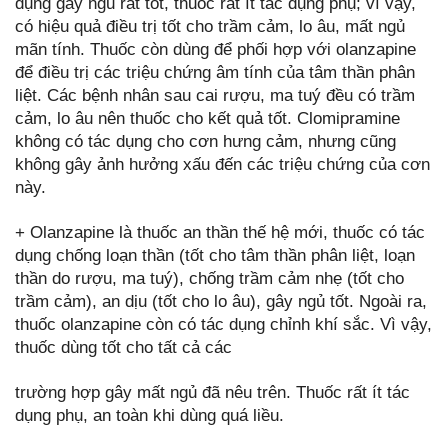
dụng gây ngủ rất tốt, thuốc rất ít tác dụng phụ; vì vậy,
có hiệu quả điều trị tốt cho trầm cảm, lo âu, mất ngủ
mãn tính. Thuốc còn dùng để phối hợp với olanzapine
để điều trị các triệu chứng âm tính của tâm thần phân
liệt. Các bệnh nhân sau cai rượu, ma tuý đều có trầm
cảm, lo âu nên thuốc cho kết quả tốt. Clomipramine
không có tác dụng cho cơn hưng cảm, nhưng cũng
không gây ảnh hưởng xấu đến các triệu chứng của cơn
này.
+ Olanzapine là thuốc an thần thế hệ mới, thuốc có tác
dụng chống loạn thần (tốt cho tâm thần phân liệt, loạn
thần do rượu, ma tuý), chống trầm cảm nhẹ (tốt cho
trầm cảm), an dịu (tốt cho lo âu), gây ngủ tốt. Ngoài ra,
thuốc olanzapine còn có tác dụng chỉnh khí sắc. Vì vậy,
thuốc dùng tốt cho tất cả các
trường hợp gây mất ngủ đã nêu trên. Thuốc rất ít tác
dụng phụ, an toàn khi dùng quá liều.