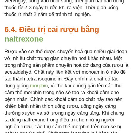
viên/ngày, uống vào buổi sáng, thời gian bắt đầu uống
thuốc từ 2-3 ngày trước khi ra viện. Thời gian uống
thuốc ít nhất 2 năm để tránh tái nghiện.
6.4. Điều trị cai rượu bằng
naltrexone
Rượu vào cơ thể được chuyển hoá qua nhiều giai đoạn
với nhiều chất trung gian chuyển hoá khác nhau. Một
trong những sản phẩm chuyển hoá dở dang của rượu là
acetaldehyd. Chất này liên kết với monoamin ở não để
tạo thành tetra isoquinolin. Đây chính là chất có tác
dụng giống
morphin
, vì thế khi chúng gắn lên các thụ
cảm thể morphin trong não sẽ tạo ra khoái cảm cho
bệnh nhân. Chính các khoái cảm do chất này tạo nên
khiến bệnh nhân thích uống rượu, uống ngày càng
thường xuyên và số lượng ngày càng tăng. Khi chúng
ta dùng naltrexone trong điều trị cho những người
nghiện rượu, các thụ cảm thể morphin trên não sẽ bị