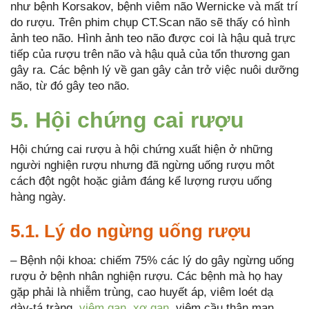
như bệnh Korsakov, bệnh viêm não Wernicke và mất trí
do rượu. Trên phim chụp CT.Scan não sẽ thấy có hình
ảnh teo não. Hình ảnh teo não được coi là hậu quả trực
tiếp của rượu trên não và hậu quả của tổn thương gan
gây ra. Các bệnh lý về gan gây cản trở việc nuôi dưỡng
não, từ đó gây teo não.
5. Hội chứng cai rượu
Hội chứng cai rượu à hội chứng xuất hiện ở những
người nghiện rượu nhưng đã ngừng uống rượu môt
cách đột ngột hoặc giảm đáng kể lượng rượu uống
hàng ngày.
5.1. Lý do ngừng uống rượu
– Bệnh nội khoa: chiếm 75% các lý do gây ngừng uống
rượu ở bệnh nhân nghiện rượu. Các bệnh mà họ hay
gặp phải là nhiễm trùng, cao huyết áp, viêm loét dạ
dày-tá tràng,
viêm gan
,
xơ gan
, viêm cầu thận mạn