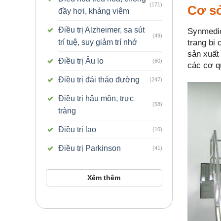
(171)
Cơ sở
đầy hơi, kháng viêm
Điều trị Alzheimer, sa sút
Synmedic
(49)
trang bị
trí tuệ, suy giảm trí nhớ
sản xuất
Điều trị Âu lo
(60)
các cơ q
Điều trị đái tháo đường
(247)
Điều trị hậu môn, trực
(58)
tràng
Điều trị lao
(10)
Điều trị Parkinson
(41)
Xêm thêm