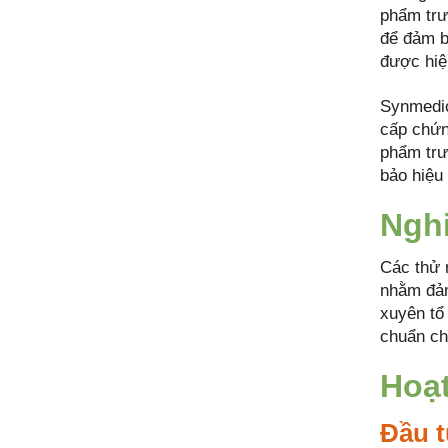
phẩm trư
để đảm b
được hiệ
Synmedic
cấp chứn
phẩm trư
bảo hiệu 
Nghi
Các thử 
nhằm đảm
xuyên tổ
chuẩn ch
Hoạt
Đầu t