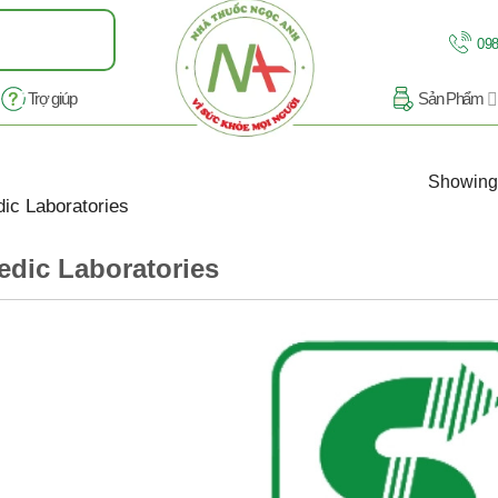
098
Trợ giúp
Sản Phẩm
Showing 
c Laboratories
dic Laboratories