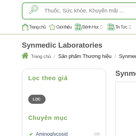
Skip
Tìm
to
kiếm:
content
Trang chủ
Giới thiệu
Bệnh Học
Tin Tức
Synmedic Laboratories
/
Sản phẩm Thương hiệu
/
Synmedi
Trang chủ
Synme
Lọc theo giá
Giá
Giá
thấp
cao
nhất
nhất
LỌC
Chuyên mục
Aminoglycosid
(15)