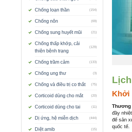
Chống loạn thần
(154)
Chống nôn
(69)
Chống sung huyết mũi
(21)
Chống thấp khớp, cải
(129)
thiện bệnh trạng
Chống trầm cảm
(133)
Chống ung thư
(3)
Lịch
Chống và điều trị co thắt
(75)
Khởi
Corticoid dùng cho mắt
(20)
Thương 
Corticoid dùng cho tai
(11)
đầy nhiệ
Dị ứng, hệ miễn dịch
(444)
để sản x
quốc tế.
Diệt amib
(15)