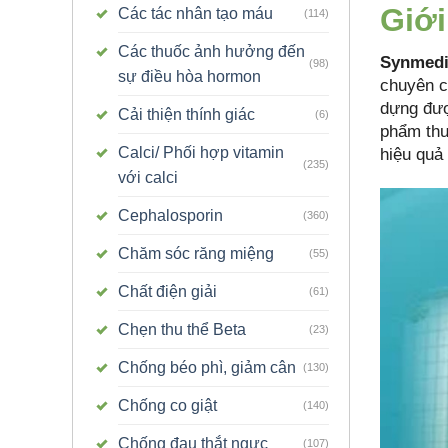
Giới
Các tác nhân tạo máu
(114)
Các thuốc ảnh hưởng đến
Synmedi
(98)
sự điều hòa hormon
chuyên c
dựng đượ
Cải thiện thính giác
(6)
phẩm thu
Calci/ Phối hợp vitamin
hiệu quả 
(235)
với calci
Cephalosporin
(360)
Chăm sóc răng miệng
(55)
Chất điện giải
(61)
Chẹn thu thể Beta
(23)
Chống béo phì, giảm cân
(130)
Chống co giật
(140)
Chống đau thắt ngực
(107)