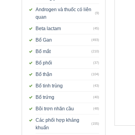
Androgen và thuốc có liên
(9)
quan
Beta lactam
(45)
Bổ Gan
(493)
Bổ mắt
(210)
Bổ phổi
(37)
Bổ thận
(104)
Bổ tinh trùng
(43)
Bổ trứng
(40)
Bôi trơn nhãn cầu
(48)
Các phối hợp kháng
(155)
khuẩn