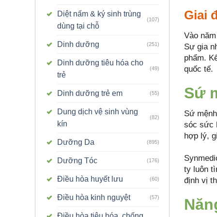
Giai
Diệt nấm & ký sinh trùng
(107)
dùng tại chỗ
Vào năm 
Dinh dưỡng
(251)
Sự gia n
phẩm. Kể
Dinh dưỡng tiêu hóa cho
quốc tế.
(49)
trẻ
Sứ m
Dinh dưỡng trẻ em
(55)
Dung dịch vệ sinh vùng
Sứ mệnh 
(82)
kín
sóc sức k
hợp lý, 
Dưỡng Da
(895)
Synmedic
Dưỡng Tóc
(176)
ty luôn 
Điều hòa huyết lưu
định vị 
(60)
Điều hòa kinh nguyệt
(57)
Năng
Điều hòa tiêu hóa, chống