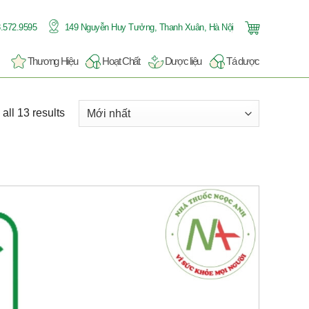
.572.9595
149 Nguyễn Huy Tưởng, Thanh Xuân, Hà Nội
Thương Hiệu
Hoạt Chất
Dược liệu
Tá dược
all 13 results