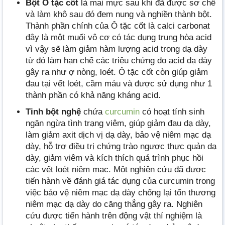
Bột Ô tặc cốt
là mai mực sau khi đã được sơ chế
và làm khô sau đó đem nung và nghiền thành bột.
Thành phần chính của Ô tặc cốt là calci carbonat
đây là một muối vô cơ có tác dụng trung hòa acid
vì vậy sẽ làm giảm hàm lượng acid trong dạ dày
từ đó làm hạn chế các triệu chứng do acid dạ dày
gây ra như ợ nòng, loét. Ô tặc cốt còn giúp giảm
đau tại vết loét, cầm máu và được sử dụng như 1
thành phần có khả năng kháng acid.
Tinh bột nghệ
chứa
curcumin
có hoạt tính sinh
ngăn ngừa tình trạng viêm, giúp giảm đau dạ dày,
làm giảm axit dịch vị dạ dày, bảo vệ niêm mạc dạ
dày, hỗ trợ điều trị chứng trào ngược thực quản dạ
dày, giảm viêm và kích thích quá trình phục hồi
các vết loét niêm mạc. Một nghiên cứu đã được
tiến hành về đánh giá tác dụng của curcumin trong
việc bảo vệ niêm mạc dạ dày chống lại tổn thương
niêm mạc dạ dày do căng thẳng gây ra. Nghiên
cứu được tiến hành trên động vật thí nghiệm là