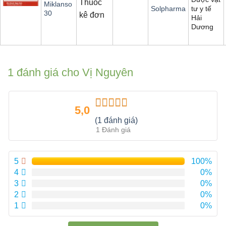
Thuốc
Miklanso
tư y tế
Solpharma
30
kê đơn
Hải
Dương
1 đánh giá cho
Vị Nguyên
5,0
Được xếp
(1 đánh giá)
hạng
5.00
5
1 Đánh giá
sao
5
100%
4
0%
3
0%
2
0%
1
0%