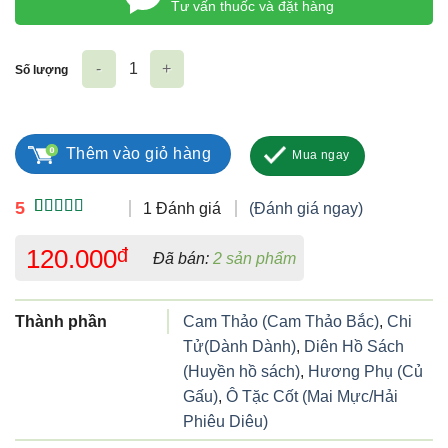
Tư vấn thuốc và đặt hàng
Số lượng
Vị Nguyên số lượng
Thêm vào giỏ hàng
Mua ngay
5
1 Đánh giá
(Đánh giá ngay)
5.00
1
trên 5
dựa trên
120.000
đ
Đã bán:
2 sản phẩm
đánh giá
Thành phần
Cam Thảo (Cam Thảo Bắc)
,
Chi
Tử(Dành Dành)
,
Diên Hồ Sách
(Huyền hồ sách)
,
Hương Phụ (Củ
Gấu)
,
Ô Tặc Cốt (Mai Mực/Hải
Phiêu Diêu)