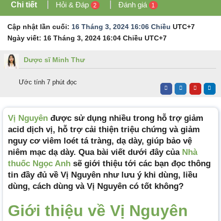
Chi tiết
Hỏi & Đáp
Đánh giá
2
1
Cập nhật lần cuối:
16 Tháng 3, 2024 16:06 Chiều
UTC+7
Ngày viết:
16 Tháng 3, 2024 16:04 Chiều
UTC+7
Dược sĩ Minh Thư
Ước tính 7 phút đọc
Vị Nguyên
được sử dụng nhiều trong hỗ trợ giảm
acid dịch vị, hỗ trợ cải thiện triệu chứng và giảm
nguy cơ viêm loét tá tràng, dạ dày, giúp bảo vệ
niêm mạc dạ dày. Qua bài viết dưới đây của
Nhà
thuốc Ngọc Anh
sẽ giới thiệu tới các bạn đọc thông
tin đầy đủ về Vị Nguyên như lưu ý khi dùng, liều
dùng, cách dùng và Vị Nguyên có tốt không?
Giới thiệu về Vị Nguyên