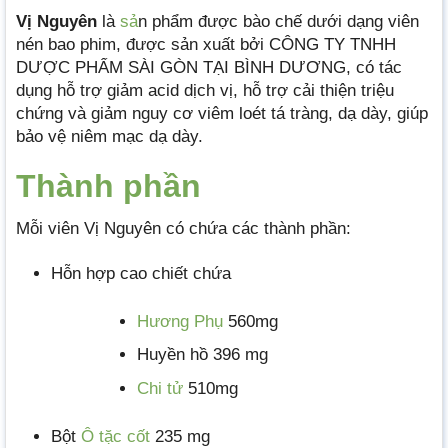
Vị Nguyên
là
sả
n phẩm được bào chế dưới dạng viên
nén bao phim, được sản xuất bởi CÔNG TY TNHH
DƯỢC PHẨM SÀI GÒN TẠI BÌNH DƯƠNG, có tác
dụng hỗ trợ giảm acid dịch vị, hỗ trợ cải thiện triệu
chứng và giảm nguy cơ viêm loét tá tràng, dạ dày, giúp
bảo vệ niêm mạc dạ dày.
Thành phần
Mỗi viên Vị Nguyên có chứa các thành phần:
Hỗn hợp cao chiết chứa
Hương Phụ
560mg
Huyền hồ 396 mg
Chi tử
510mg
Bột
Ô tặc cốt
235 mg