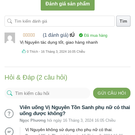
Đánh giá sản phẩm
Tìm
(1 đánh giá)
tÚ
Đã mua hàng
Được xếp
Vị Nguyên tác dụng tốt, giao hàng nhanh
hạng
5
5
sao
0
Thích
-
16 Tháng 3, 2024 16:05 Chiều
Hỏi & Đáp (2 câu hỏi)
GỬI CÂU HỎI
Viên uống Vị Nguyên Tồn Sanh phụ nữ có thai
uống được không?
Ngọc Phương
hỏi ngày 16 Tháng 3, 2024 16:05 Chiều
Vị Nguyên không sử dụng cho phụ nữ có thai.