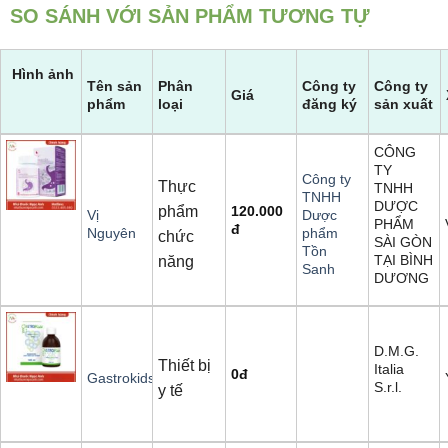
SO SÁNH VỚI SẢN PHẨM TƯƠNG TỰ
Hình ảnh
Tên sản
Phân
Công ty
Công ty
Giá
phẩm
loại
đăng ký
sản xuất
CÔNG
TY
Công ty
Thực
TNHH
TNHH
DƯỢC
phẩm
120.000
Vị
Dược
PHẨM
đ
Nguyên
phẩm
chức
SÀI GÒN
Tồn
TẠI BÌNH
năng
Sanh
DƯƠNG
D.M.G.
Thiết bị
Italia
0
đ
Gastrokids
S.r.l.
y tế