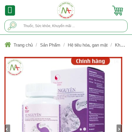
Skip
to
content
Tìm
kiếm:
/
/
/
Trang chủ
Sản Phẩm
Hệ tiêu hóa, gan mật
Kháng
acid, chống trào ngược, viêm loét
1/6