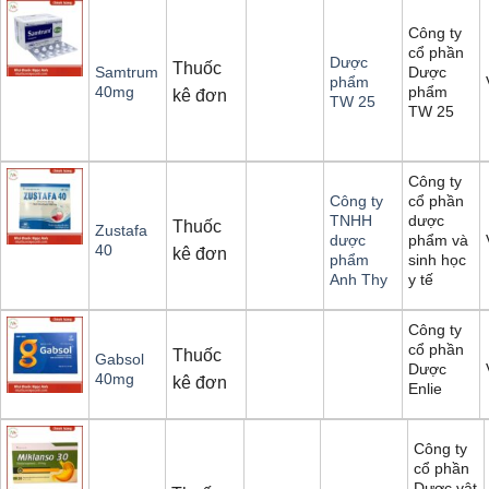
Công ty
cổ phần
Dược
Thuốc
Dược
Samtrum
phẩm
phẩm
40mg
kê đơn
TW 25
TW 25
Công ty
cổ phần
Công ty
dược
TNHH
Thuốc
Zustafa
phẩm và
dược
40
kê đơn
sinh học
phẩm
y tế
Anh Thy
Công ty
cổ phần
Thuốc
Gabsol
Dược
40mg
kê đơn
Enlie
Công ty
cổ phần
Dược vật