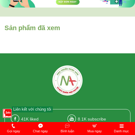
Sản phẩm đã xem
Liên kết với chúng tôi
41K
liked
8.1K
subscribe
5.1K
followers
1.000
followed
Gọi ngay
Chat ngay
Bình luận
Mua ngay
Danh mục