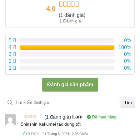
4,0
Được xếp
(1 đánh giá)
hạng
4.00
1 Đánh giá
5 sao
5
0%
4
100%
3
0%
2
0%
1
0%
Đánh giá sản phẩm
Tìm
(1 đánh giá)
Lam
Đã mua hàng
Được xếp
Shinshin Kakumei tác dụng tốt
hạng
4
5
sao
0
Thích
-
21 Tháng 6, 2024 12:03 Chiều