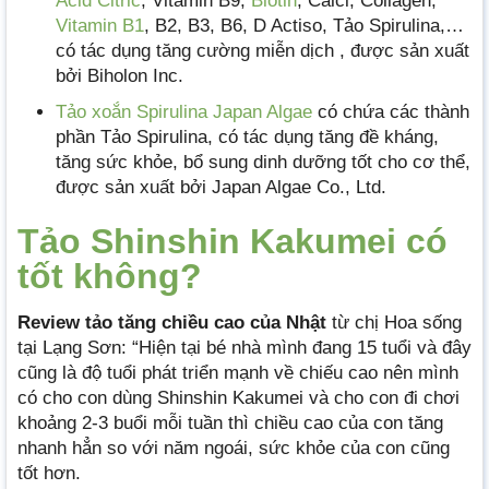
Acid Citric
, Vitamin B9,
Biotin
, Calci, Collagen,
Vitamin B1
, B2, B3, B6, D Actiso, Tảo Spirulina,…
có tác dụng tăng cường miễn dịch , được sản xuất
bởi Biholon Inc.
Tảo xoắn Spirulina Japan Algae
có chứa các thành
phần Tảo Spirulina, có tác dụng tăng đề kháng,
tăng sức khỏe, bổ sung dinh dưỡng tốt cho cơ thể,
được sản xuất bởi Japan Algae Co., Ltd.
Tảo Shinshin Kakumei có
tốt không?
Review tảo tăng chiều cao của Nhật
từ chị Hoa sống
tại Lạng Sơn: “Hiện tại bé nhà mình đang 15 tuổi và đây
cũng là độ tuổi phát triển mạnh về chiếu cao nên mình
có cho con dùng Shinshin Kakumei và cho con đi chơi
khoảng 2-3 buổi mỗi tuần thì chiều cao của con tăng
nhanh hẳn so với năm ngoái, sức khỏe của con cũng
tốt hơn.