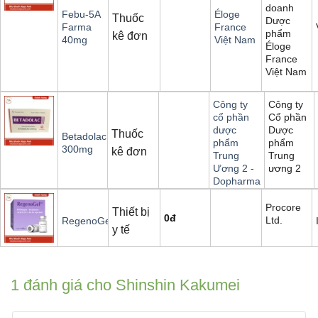
doanh
Febu-5A
Éloge
Thuốc
Dược
Farma
France
phẩm
kê đơn
40mg
Việt Nam
Éloge
France
Việt Nam
Công ty
Công ty
Cổ phần
cổ phần
Dược
dược
Thuốc
Betadolac
phẩm
phẩm
300mg
kê đơn
Trung
Trung
ương 2
Ương 2 -
Dopharma
Procore
Thiết bị
0
đ
Ltd.
RegenoGel
y tế
1 đánh giá cho
Shinshin Kakumei