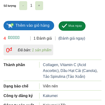
Số lượng
Shinshin Kakumei số lượng
Thêm vào giỏ hàng
Mua ngay
4
1 Đánh giá
(Đánh giá ngay)
4.00
1
trên
5 dựa trên
0
đ
Đã bán:
1 sản phẩm
đánh giá
Thành phần
Collagen
,
Vitamin C (Acid
Ascorbic)
,
Dầu Hạt Cải (Canola)
,
Tảo Spirulina (Tảo Xoắn)
Dạng bào chế
Viên nén
Công ty đăng ký
Kakumei