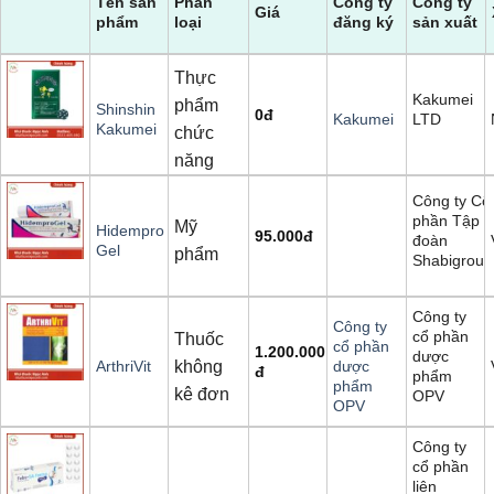
Tên sản
Phân
Công ty
Công ty
Giá
phẩm
loại
đăng ký
sản xuất
Thực
Kakumei
phẩm
Shinshin
0
đ
LTD
Kakumei
Kakumei
chức
năng
Công ty Cổ
phần Tập
Mỹ
Hidempro
95.000
đ
đoàn
Gel
phẩm
Shabigroup
Công ty
Công ty
cổ phần
Thuốc
cổ phần
1.200.000
dược
không
ArthriVit
dược
đ
phẩm
phẩm
kê đơn
OPV
OPV
Công ty
cổ phần
liên