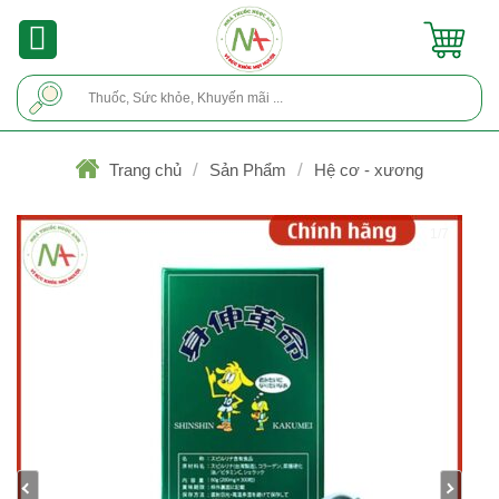
Skip
to
content
Tìm
kiếm:
/
/
Trang chủ
Sản Phẩm
Hệ cơ - xương
1/7