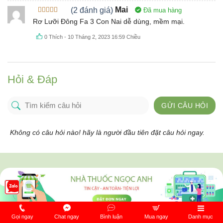
(2 đánh giá)
Mai
Đã mua hàng
Được xếp
Rơ Lưỡi Đông Fa 3 Con Nai dễ dùng, mềm mại.
hạng
5
5
sao
0
Thích
-
10 Tháng 2, 2023 16:59 Chiều
Hỏi & Đáp
GỬI CÂU HỎI
Không có câu hỏi nào! hãy là người đầu tiên đặt câu hỏi ngay.
Gọi ngay
Chat ngay
Bình luận
Mua ngay
Danh mục