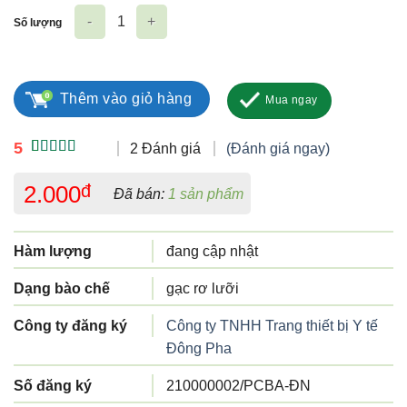
Số lượng
Rơ Lưỡi Đông Fa 3 Con Nai số lượng
Thêm vào giỏ hàng
Mua ngay
5
2 Đánh giá
(Đánh giá ngay)
5.00
2
trên 5
dựa trên
2.000
đ
Đã bán:
1 sản phẩm
đánh giá
Hàm lượng
đang cập nhật
Dạng bào chế
gạc rơ lưỡi
Công ty đăng ký
Công ty TNHH Trang thiết bị Y tế
Đông Pha
Số đăng ký
210000002/PCBA-ĐN