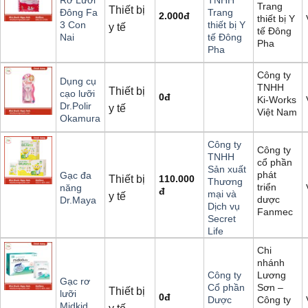
Rơ Lưỡi
TNHH
Trang
Thiết bị
Đông Fa
Trang
2.000
đ
thiết bị Y
3 Con
thiết bị Y
y tế
tế Đông
Nai
tế Đông
Pha
Pha
Công ty
Dụng cụ
TNHH
Thiết bị
cạo lưỡi
0
đ
Ki-Works
Dr.Polir
y tế
Việt Nam
Okamura
Công ty
Công ty
TNHH
cổ phần
Sản xuất
phát
Gạc đa
Thiết bị
110.000
Thương
triển
năng
đ
mại và
y tế
dược
Dr.Maya
Dịch vụ
Fanmec
Secret
Life
Chi
nhánh
Lương
Công ty
Gạc rơ
Sơn –
Cổ phần
Thiết bị
lưỡi
0
đ
Công ty
Dược
Midkid