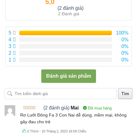
5,0
Được xếp
(2 đánh giá)
hạng
5.00
5
2 Đánh giá
sao
5
100%
4
0%
3
0%
2
0%
1
0%
Đánh giá sản phẩm
Tìm
(2 đánh giá)
Mai
Đã mua hàng
Được xếp
Rơ Lưỡi Đông Fa 3 Con Nai dễ dùng, mềm mại, không
hạng
5
5
gây đau cho trẻ
sao
0
Thích
-
10 Tháng 2, 2023 16:59 Chiều