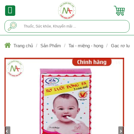
Skip
to
content
Tìm
kiếm:
/
/
/
Trang chủ
Sản Phẩm
Tai - miệng - họng
Gạc rơ lưỡi
1/9