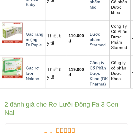
y tế
Cổ phần
phẩm
Baby
Dược
Mid
khoa
Công Ty
Cổ Phần
Gạc răng
Dược
Thiết bị
110.000
Dược
miệng
phẩm
đ
Phẩm
y tế
Dr.Papie
Starmed
Starmed
Công ty
Công ty
cổ phần
Gạc rơ
Cổ Phần
Thiết bị
119.000
Dược
lưỡi
Dược
đ
y tế
Khoa
Nalabo
Khoa (DK
Pharma)
2 đánh giá cho
Rơ Lưỡi Đông Fa 3 Con
Nai