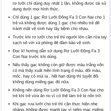
rơ lưỡi chỉ dùng duy nhất 1 lần, không được tái sử
dụng dưới mọi hình thức.
Chỉ dùng 1 gạc Rơ Lưỡi Đông Fa 3 Con Nai cho 1
trẻ và không được dùng 1 gạc cho nhiều trẻ để
tránh mất vệ sinh hay lây bệnh cho nhau.
Trước khi rơ lưỡi cho trẻ thì người lớn cần rửa tay
sạch sẽ với xà phòng để đảm bảo vệ sinh.
Đọc kĩ hướng dẫn sử dụng Rơ Lưỡi Đông Fa 3
Con Nai trước khi dùng.
Nếu thấy gạc không còn giữ được màu trắng vốn
có mà thấy xuất hiện tình trạng ố màu, đổi màu,
mốc, hay có mùi lạ , hết hạn dùng thì tuyệt đối
không dùng miếng gạc đó nữa.
Không nên dùng Rơ Lưỡi Đông Fa 3 Con Nai cho
trẻ khi trẻ vừa ăn no vì có thể làm trẻ bị nôn trớ.
Khi gạc rưa lưỡi cho trẻ thì cần thực hiện nhẹ
nhàng, không được mạnh tay vì niêm mạc miệng