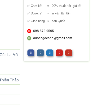
sao
✅ Cam kết
⭐ 100% thuốc tốt, giá tốt
✅ Dược sĩ
⭐ Tư vấn tận tâm
✅ Giao hàng
⭐ Toàn Quốc
098 572 9595
duocngocanh@gmail.com
Cúc La Mã
Thiên Thảo