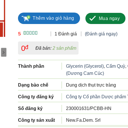
Pomoli 3g số lượng
Thêm vào giỏ hàng
Mua ngay
5
1 Đánh giá
(Đánh giá ngay)
5.00
1
trên 5
dựa trên
0
đ
Đã bán:
2 sản phẩm
đánh giá
Thành phần
Glycerin (Glycerol)
,
Cẩm Quỳ
,
(Dương Cam Cúc)
Dạng bào chế
Dung dịch thụt trực tràng
Công ty đăng ký
Công ty Cổ phần Dược phẩm 
Số đăng ký
230001631/PCBB-HN
Công ty sản xuất
New.Fa.Dem. Srl