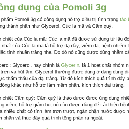
ông dụng của Pomoli 3g
 phẩm Pomoli 3g có công dụng hỗ trợ điều trị tình trạng
táo 
ng thành phần như Glycerol, Cúc la mã và Cẩm quỳ.
h chiết của Cúc la mã: Cúc la mã đã được sử dụng từ lâu đờ
n nhất của Cúc la mã là hỗ trợ dạ dày, viêm da, bệnh nhiễm t
đặc tính nhuận tràng nhẹ. Do đó nó cũng được dùng nhằm cải 
cerol: Glycerol, hay chính là
Glycerin
, là 1 hoạt chất nhóm 
 trơn và hút ẩm. Glycerol thường được dùng ở dạng dung dịc
lực thẩm thấu của đại tràng. Từ đó kích thích quá trình đẩy 
 động khác như hỗ trợ làm mềm phân, kích thích đại tràng.
h chiết Cẩm quỳ: Cẩm quỳ là thảo dược được ứng dụng nhiề
ng viêm, hỗ trợ giảm ho, nó còn được dùng để cải thiện bệ
a nhiều chất có tính làm trơn trượt, ngăn chặn nước được h
 phân và thúc đẩy quá trình tống phân ra ngoài.