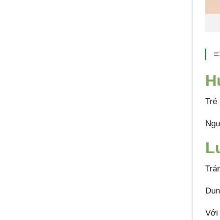
=
H
Trẻ
Ngư
L
Trá
Dun
Với