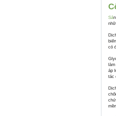
C
Sả
n
nhữ
Dịc
biế
có 
Gly
làm
áp 
tác
Dịc
chố
chứ
mềm