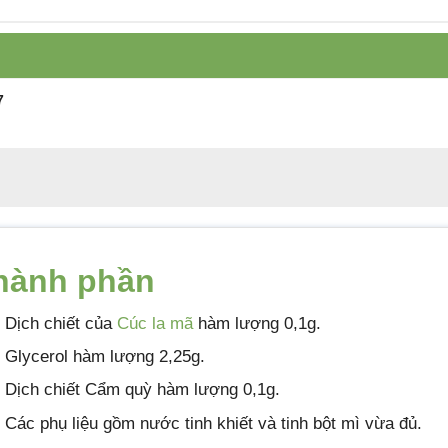
Tiêu chuẩn sản
Tiêu chuẩn cơ sở
xuất
Xuất xứ
Ý
7
Quy cách đóng gói
Hộp 6 tuýp 3g
Hạn sử dụng
60 tháng
hành phần
Dịch chiết của
Cúc la mã
hàm lượng 0,1g.
Glycerol hàm lượng 2,25g.
Dịch chiết Cẩm quỳ hàm lượng 0,1g.
Các phụ liệu gồm nước tinh khiết và tinh bột mì vừa đủ.