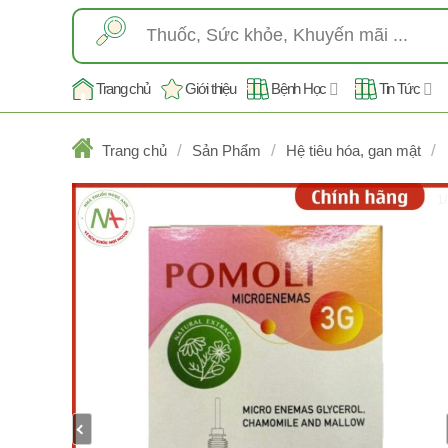
Skip
Tìm
to
kiếm:
content
Trang chủ
Giới thiệu
Bệnh Học
Tin Tức
/
/
/
Trang chủ
Sản Phẩm
Hệ tiêu hóa, gan mật
1