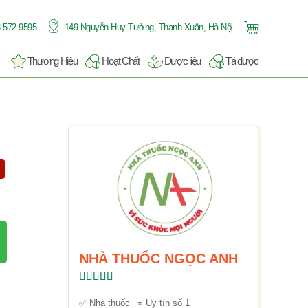
.572.9595
149 Nguyễn Huy Tưởng, Thanh Xuân, Hà Nội
Thương Hiệu
Hoạt Chất
Dược liệu
Tá dược
NHÀ THUỐC NGỌC ANH
Được xếp
hạng
5.00
5
✅ Nhà thuốc
⭐ Uy tín số 1