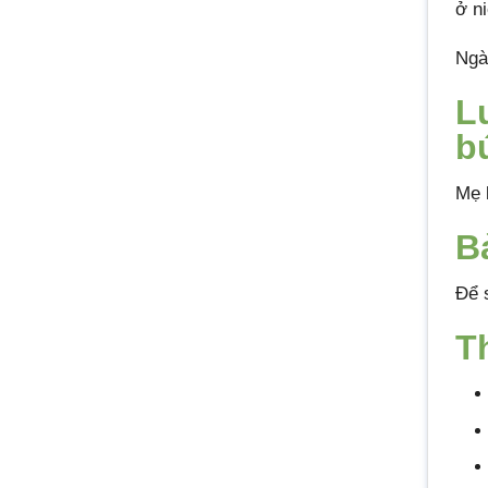
ở n
Ngà
L
b
Mẹ 
B
Để 
T