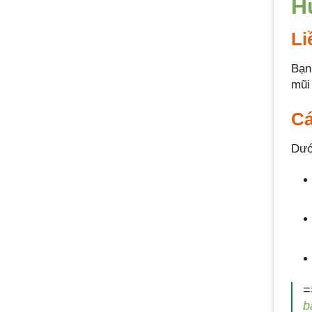
H
Li
Bạn
mũi
Cá
Dướ
=
b