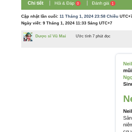
Chi tiết
Hỏi & Đáp
Đánh giá
0
1
Cập nhật lần cuối:
11 Tháng 1, 2024 23:58 Chiều
UTC+
Ngày viết:
9 Tháng 1, 2024 11:33 Sáng
UTC+7
Dược sĩ Vũ Mai
Ước tính 7 phút đọc
Nei
mũi
Ngọ
Sin
N
Nei
Sản
niê
cơ 