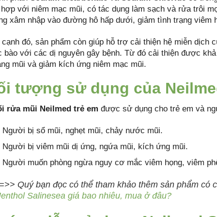
 hợp với niêm mạc mũi, có tác dụng làm sạch và rửa trôi mọi
ng xâm nhập vào đường hô hấp dưới, giảm tình trạng viêm h
 cạnh đó, sản phẩm còn giúp hỗ trợ cải thiện hệ miễn dịch 
c bào với các dị nguyên gây bệnh. Từ đó cải thiện được khả
áng mũi và giảm kích ứng niêm mạc mũi.
ối tượng sử dụng của Neilme
i rửa mũi Neilmed trẻ em
được sử dụng cho trẻ em và ngư
Người bị sổ mũi, nghẹt mũi, chảy nước mũi.
Người bị viêm mũi dị ứng, ngứa mũi, kích ứng mũi.
Người muốn phòng ngừa nguy cơ mắc viêm họng, viêm ph
=>> Quý bạn đọc có thể tham khảo thêm sản phẩm có 
enthol Salinesea giá bao nhiêu, mua ở đâu?