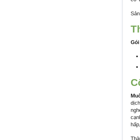
Sản
T
Gói
C
Muố
dịc
ngh
cạn
hấp
Thà