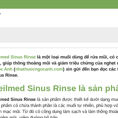
Quy cách đóng gói
Hộp 120 gói
7
lmed Sinus Rinse
là một loại muối dùng để rửa mũi, có 
, giúp thông thoáng mũi và giảm triệu chứng của nghẹt m
c Anh
(
nhathuocngocanh.com
) xin gửi đến bạn đọc các 
us Rinse.
eilmed Sinus Rinse là sản ph
lmed Sinus Rinse
là sản phẩm được thiết kế dưới dạng muố
 phẩm có chứa thành phần là các muối tự nhiên, phù hợp vớ
m mạc mũi. Từ đó có công dụng làm sạch và làm thông thoá
viêm mũi, viêm đường hô hấp.