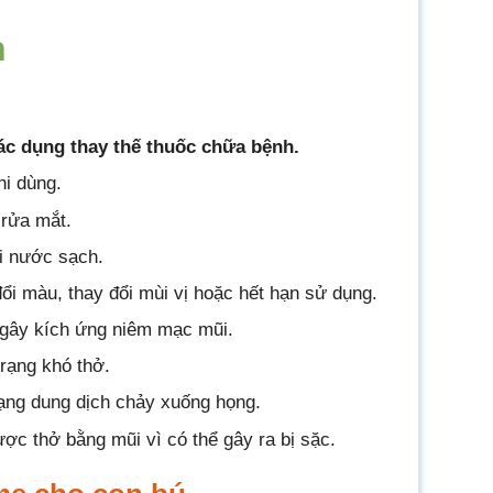
n
ác dụng thay thế thuốc chữa bệnh.
i dùng.
rửa mắt.
i nước sạch.
i màu, thay đổi mùi vị hoặc hết hạn sử dụng.
ể gây kích ứng niêm mạc mũi.
trạng khó thở.
trạng dung dịch chảy xuống họng.
ợc thở bằng mũi vì có thể gây ra bị sặc.