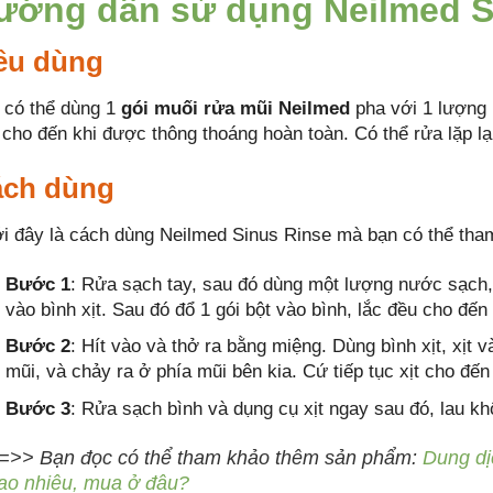
ướng dẫn sử dụng Neilmed S
ều dùng
 có thể dùng 1
gói muối rửa mũi Neilmed
pha với 1 lượng 
 cho đến khi được thông thoáng hoàn toàn. Có thể rửa lặp lại
ch dùng
i đây là cách dùng Neilmed Sinus Rinse mà bạn có thể tha
Bước 1
: Rửa sạch tay, sau đó dùng một lượng nước sạch,
vào bình xịt. Sau đó đổ 1 gói bột vào bình, lắc đều cho đến 
Bước 2
: Hít vào và thở ra bằng miệng. Dùng bình xịt, xịt 
mũi, và chảy ra ở phía mũi bên kia. Cứ tiếp tục xịt cho đến 
Bước 3
: Rửa sạch bình và dụng cụ xịt ngay sau đó, lau k
=>> Bạn đọc có thể tham khảo thêm sản phẩm:
Dung dị
ao nhiêu, mua ở đâu?