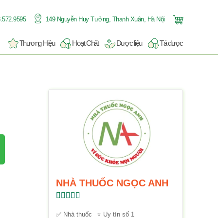
.572.9595
149 Nguyễn Huy Tưởng, Thanh Xuân, Hà Nội
Thương Hiệu
Hoạt Chất
Dược liệu
Tá dược
NHÀ THUỐC NGỌC ANH
Được xếp
hạng
5.00
5
✅ Nhà thuốc
⭐ Uy tín số 1