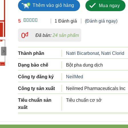
Thêm vào giỏ hàng
Mua ngay
5
1 Đánh giá
(Đánh giá ngay)
5.00
1
trên 5
dựa trên
0
đ
Đã bán:
24 sản phẩm
đánh giá
Thành phần
Natri Bicarbonat
,
Natri Clorid
Dạng bào chế
Bột pha dung dịch
Công ty đăng ký
NeilMed
Công ty sản xuất
Neilmed Pharmaceuticals Inc
Tiêu chuẩn sản
Tiêu chuẩn cơ sở
xuất
Xuất xứ
Mỹ