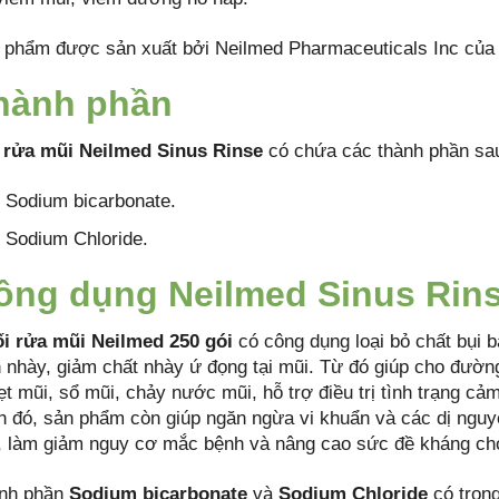
 phẩm được sản xuất bởi Neilmed Pharmaceuticals Inc của 
hành phần
 rửa mũi Neilmed Sinus Rinse
có chứa các thành phần sa
Sodium bicarbonate.
Sodium Chloride.
ông dụng Neilmed Sinus Rin
i rửa mũi Neilmed 250 gói
có công dụng loại bỏ chất bụi 
h nhày, giảm chất nhày ứ đọng tại mũi. Từ đó giúp cho đường
ẹt mũi, sổ mũi, chảy nước mũi, hỗ trợ điều trị tình trạng 
h đó, sản phẩm còn giúp ngăn ngừa vi khuẩn và các dị ngu
, làm giảm nguy cơ mắc bệnh và nâng cao sức đề kháng cho
nh phần
Sodium bicarbonate
và
Sodium Chloride
có tron