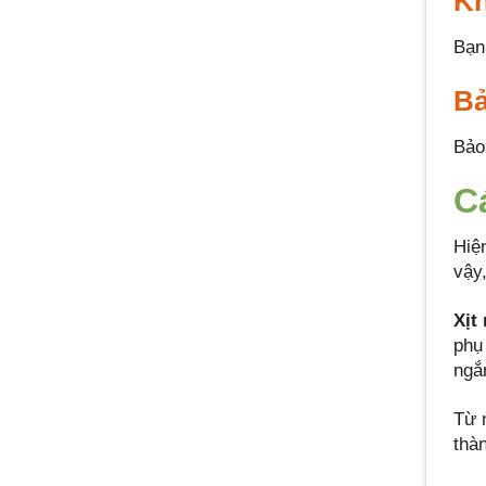
Kh
Bạn
Bả
Bảo
C
Hiệ
vậy
Xịt
phụ
ngắ
Từ 
thàn