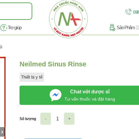
098
Trợ giúp
Sản Phẩm
ũi
/9
Neilmed Sinus Rinse
Thiết bị y tế
Chat với dược sĩ
Tư vấn thuốc và đặt hàng
Số lượng
Neilmed Sinus Rinse số lượng