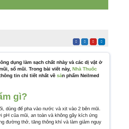
công dụng làm sạch chất nhày và các dị vật ở
ũi, sổ mũi. Trong bài viết này,
Nhà Thuốc
thông tin chi tiết nhất về
sả
n phẩm Neilmed
ẩm gì?
i, dùng để pha vào nước và xịt vào 2 bên mũi.
i pH của mũi, an toàn và không gây kích ứng
ng đường thở, tăng thông khí và làm giảm nguy