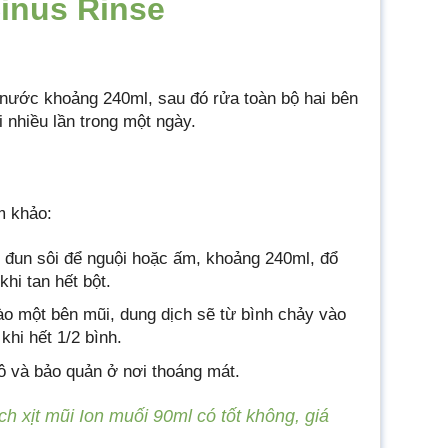
inus Rinse
nước khoảng 240ml, sau đó rửa toàn bộ hai bên
 nhiều lần trong một ngày.
m khảo:
 đun sôi để nguội hoặc ấm, khoảng 240ml, đổ
khi tan hết bột.
vào một bên mũi, dung dịch sẽ từ bình chảy vào
khi hết 1/2 bình.
hô và bảo quản ở nơi thoáng mát.
ch xịt mũi Ion muối 90ml có tốt không, giá