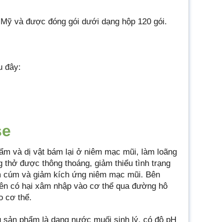
Mỹ và được đóng gói dưới dạng hộp 120 gói.
u đây:
se
bẩm và dị vật bám lại ở niêm mạc mũi, làm loãng
 thở được thông thoáng, giảm thiểu tình trạng
cảm cúm và giảm kích ứng niêm mạc mũi. Bên
yên có hại xâm nhập vào cơ thể qua đường hô
 cơ thể.
g sản phẩm là dạng nước muối sinh lý, có độ pH