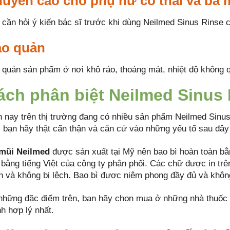
uyến cáo cho phụ nữ có thai và bà 
 cần hỏi ý kiến bác sĩ trước khi dùng Neilmed Sinus Rinse c
o quản
 quản sản phẩm ở nơi khô ráo, thoáng mát, nhiệt độ không 
ách phân biệt Neilmed Sinus
n nay trên thị trường đang có nhiều sản phẩm Neilmed Sinus
, bạn hãy thật cẩn thận và căn cứ vào những yếu tố sau đây
 mũi Neilmed
được sản xuất tại Mỹ nên bao bì hoàn toàn bằ
 bằng tiếng Việt của công ty phân phối. Các chữ được in trê
n và không bị lệch. Bao bì được niêm phong đầy đủ và khôn
những đặc điểm trên, bạn hãy chọn mua ở những nhà thuốc 
h hợp lý nhất.