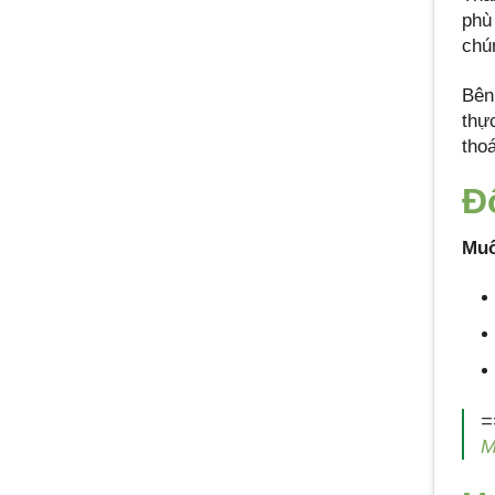
phù
chú
Bên
thự
tho
Đ
Muố
=
M