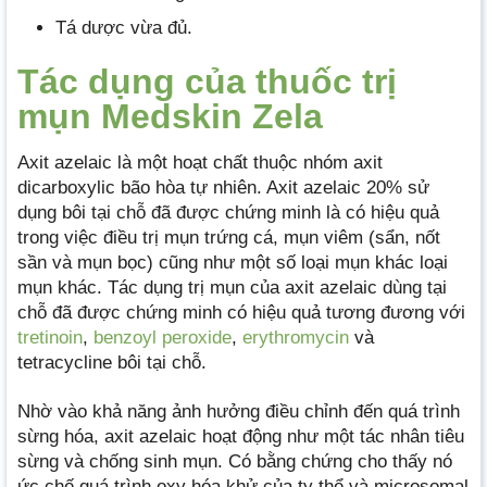
Tá dược vừa đủ.
Tác dụng của thuốc trị
mụn Medskin Zela
Axit azelaic là một hoạt chất thuộc nhóm axit
dicarboxylic bão hòa tự nhiên. Axit azelaic 20% sử
dụng bôi tại chỗ đã được chứng minh là có hiệu quả
trong việc điều trị mụn trứng cá, mụn viêm (sẩn, nốt
sần và mụn bọc) cũng như một số loại mụn khác loại
mụn khác. Tác dụng trị mụn của axit azelaic dùng tại
chỗ đã được chứng minh có hiệu quả tương đương với
tretinoin
,
benzoyl peroxide
,
erythromycin
và
tetracycline bôi tại chỗ.
Nhờ vào khả năng ảnh hưởng điều chỉnh đến quá trình
sừng hóa, axit azelaic hoạt động như một tác nhân tiêu
sừng và chống sinh mụn. Có bằng chứng cho thấy nó
ức chế quá trình oxy hóa khử của ty thể và microsomal