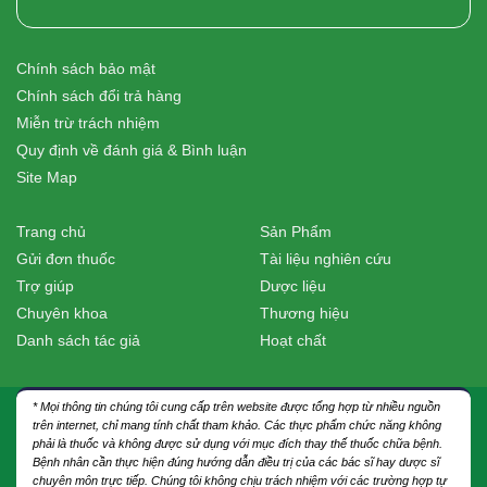
Chính sách bảo mật
Chính sách đổi trả hàng
Miễn trừ trách nhiệm
Quy định về đánh giá & Bình luận
Site Map
Trang chủ
Sản Phẩm
Gửi đơn thuốc
Tài liệu nghiên cứu
Trợ giúp
Dược liệu
Chuyên khoa
Thương hiệu
Danh sách tác giả
Hoạt chất
* Mọi thông tin chúng tôi cung cấp trên website được tổng hợp từ nhiều nguồn
trên internet, chỉ mang tính chất tham khảo. Các thực phẩm chức năng không
phải là thuốc và không được sử dụng với mục đích thay thế thuốc chữa bệnh.
Bệnh nhân cần thực hiện đúng hướng dẫn điều trị của các bác sĩ hay dược sĩ
chuyên môn trực tiếp. Chúng tôi không chịu trách nhiệm với các trường hợp tự