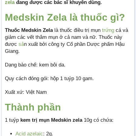
zela
đang được các bác sĩ khuyên dùng.
Medskin Zela là thuốc gì?
Thuốc Medskin Zel
a
là thuốc điều trị mụn
trứng
cá và
giảm các vết thâm mụn ở cả nam và nữ. Thuốc này
được
sả
n xuất bởi công ty Cổ phần Dược phẩm Hậu
Giang.
Dạng bào chế: kem bôi da.
Quy cách đóng gói: hộp 1 tuýp 10 gam.
Xuất xứ: Việt Nam
Thành phần
1 tuýp
kem trị mụn Medskin zela
10g có chứa:
Acid azelaic
: 2g.