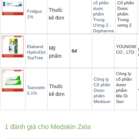
Cổ phần
cổ phần
Dược
dược
Thuốc
Fridgus
phẩm
phẩm
1%
kê đơn
Trung
Trung
ương 2
Ương 2 -
Dopharma
YOUNGW
Elaband
Mỹ
0
đ
CO., LTD
HydroDot
phẩm
TeaTree
Công ty
cổ phần
Công ty
dược
Cổ phần
Thuốc
Tazoretin
phẩm
Dược
0,1%
kê đơn
Me Di
phẩm
Sun
Medisun
1 đánh giá cho
Medskin Zela