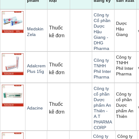
phẩm
loại
đăng ký
sản xuất
Công ty
Cổ phần
Dược
Dược
Thuốc
Hậu
Medskin
Hậu
Giang
Zela
kê đơn
Giang -
DHG
Pharma
Công ty
Công ty
TNHH
Thuốc
Adalcrem
TNHH
Phil Inter
Plus 15g
Phil Inter
kê đơn
Pharma
Pharma
Công ty
Công ty
cổ phần
cổ phần
Dược
Thuốc
Dược
phẩm An
Adacine
phẩm An
Thiên -
kê đơn
Thiên
A.T
PHARMA
CORP
Công ty
Công ty