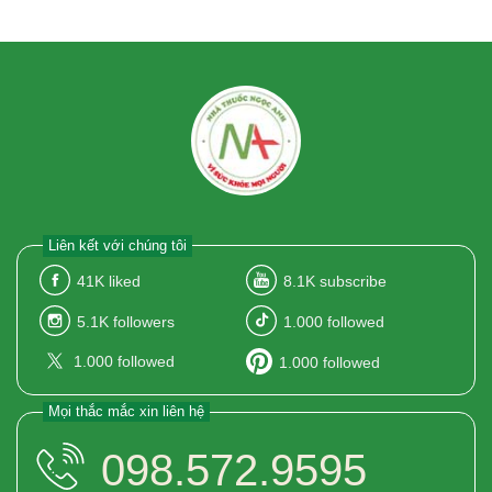
Liên kết với chúng tôi
41K
liked
8.1K
subscribe
5.1K
followers
1.000
followed
1.000
followed
1.000
followed
Mọi thắc mắc xin liên hệ
098.572.9595