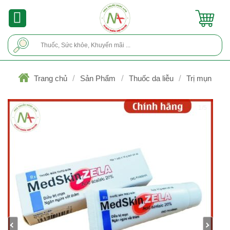
Skip
to
content
Tìm
kiếm:
/
/
/
Trang chủ
Sản Phẩm
Thuốc da liễu
Trị mụn
1/5