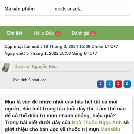
Mã sản phẩm
medskinzela
Chi tiết
Hỏi & Đáp
Đánh giá
0
1
Cập nhật lần cuối:
19 Tháng 3, 2024 15:36 Chiều
UTC+7
Ngày viết:
5 Tháng 1, 2022 10:50 Sáng
UTC+7
Dược sĩ Nguyễn Hậu
Ước tính 6 phút đọc
Mụn là vấn đề nhức nhối của hầu hết tất cả mọi
người, đặc biệt trong lứa tuổi dậy thì. Làm thế nào
để có thể điều trị mụn nhanh chóng, hiệu quả?
Trong bài viết dưới đây của
Nhà Thuốc Ngọc Anh
sẽ
giới thiệu cho bạn đọc về thuốc trị mụn
Medskin