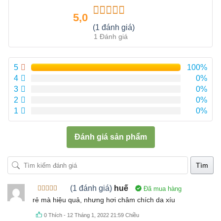
5,0
Được xếp
(1 đánh giá)
hạng
5.00
5
1 Đánh giá
sao
5
100%
4
0%
3
0%
2
0%
1
0%
Đánh giá sản phẩm
Tìm
(1 đánh giá)
huế
Đã mua hàng
Được xếp
rẻ mà hiệu quả, nhưng hơi châm chích da xíu
hạng
5
5
sao
0
Thích
-
12 Tháng 1, 2022 21:59 Chiều