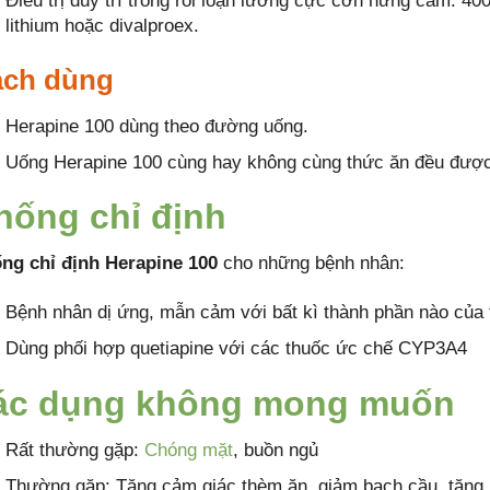
Điều trị duy trì trong rối loạn lưỡng cực cơn hưng cảm: 4
lithium hoặc divalproex.
ch dùng
Herapine 100 dùng theo đường uống.
Uống Herapine 100 cùng hay không cùng thức ăn đều đượ
hống chỉ định
ng chỉ định Herapine 100
cho những bệnh nhân:
Bệnh nhân dị ứng, mẫn cảm với bất kì thành phần nào của 
Dùng phối hợp quetiapine với các thuốc ức chế CYP3A4
ác dụng không mong muốn
Rất thường gặp:
Chóng mặt
, buồn ngủ
Thường gặp: Tăng cảm giác thèm ăn, giảm bạch cầu, tăng 