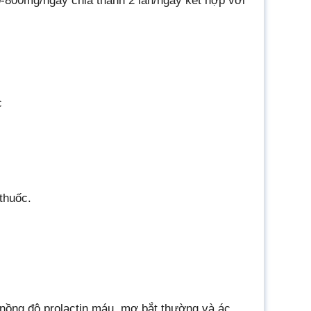
00-800mg/ngày chia thành 2 lần/ngày kết hợp với
c
thuốc.
nồng độ prolactin máu, mơ bắt thường và ác