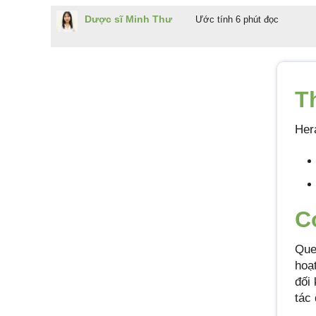
Dược sĩ Minh Thư
Ước tính 6 phút đọc
T
Her
C
Que
hoạ
đối
tác