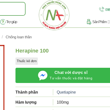
098
Trợ giúp
Sản Phẩm
/
Chống loạn thần
/1
Herapine 100
Thuốc kê đơn
Chat với dược sĩ
Tư vấn thuốc và đặt hàng
Thành phần
Quetiapine
Hàm lượng
100mg