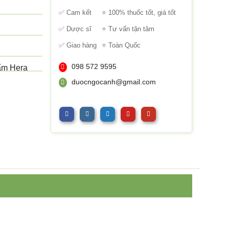
sao
✅ Cam kết
⭐ 100% thuốc tốt, giá tốt
✅ Dược sĩ
⭐ Tư vấn tận tâm
✅ Giao hàng
⭐ Toàn Quốc
098 572 9595
̉m Hera
duocngocanh@gmail.com