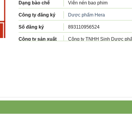
Dạng bào chế
Viên nén bao phim
Công ty đăng ký
Dược phẩm Hera
Số đăng ký
893110956524
Công ty sản xuất
Công ty TNHH Sinh Dược phâ
Tiêu chuẩn sản
Tiêu chuẩn cơ sở
xuất
Xuất xứ
Việt Nam
Quy cách đóng gói
Hộp 3 vỉ x 10 viên