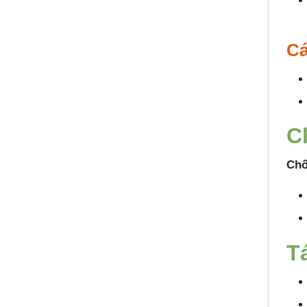
Cá
C
Chố
T