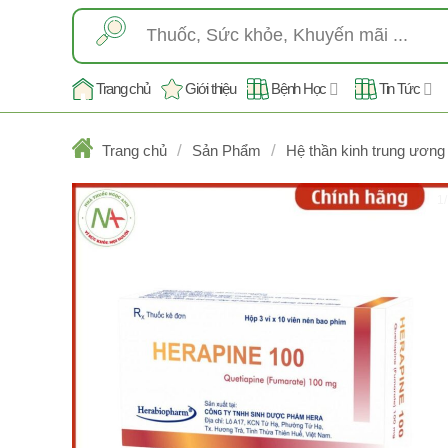
Skip
Tìm
to
kiếm:
content
Trang chủ
Giới thiệu
Bệnh Học
Tin Tức
/
/
Trang chủ
Sản Phẩm
Hệ thần kinh trung ương
1