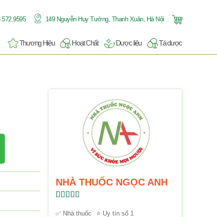
.572.9595
149 Nguyễn Huy Tưởng, Thanh Xuân, Hà Nội
Thương Hiệu
Hoạt Chất
Dược liệu
Tá dược
NHÀ THUỐC NGỌC ANH
Được xếp
hạng
5.00
5
✅ Nhà thuốc
⭐ Uy tín số 1